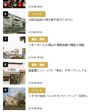
2026年8月6日
イベント
大阪初出店の焼き菓子店がT-SITEに
2026年8月1日
開店・閉店
イオンモール久御山の複数店舗が開店＆閉店
2026年7月29日
開店・閉店
香里園につくってた「魚丼」がオープンしてる
2026年8月3日
イベント
くずモの珈琲フェスタがパワーアップ！紅茶も
2026年8月4日