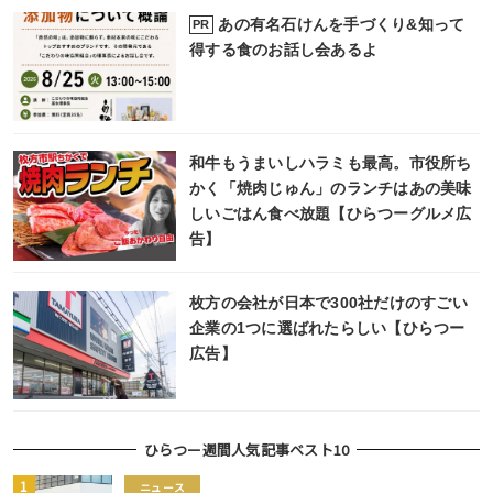
あの有名石けんを手づくり&知って
PR
得する食のお話し会あるよ
和牛もうまいしハラミも最高。市役所ち
かく「焼肉じゅん」のランチはあの美味
しいごはん食べ放題【ひらつーグルメ広
告】
枚方の会社が日本で300社だけのすごい
企業の1つに選ばれたらしい【ひらつー
広告】
ひらつー週間人気記事ベスト10
ニュース