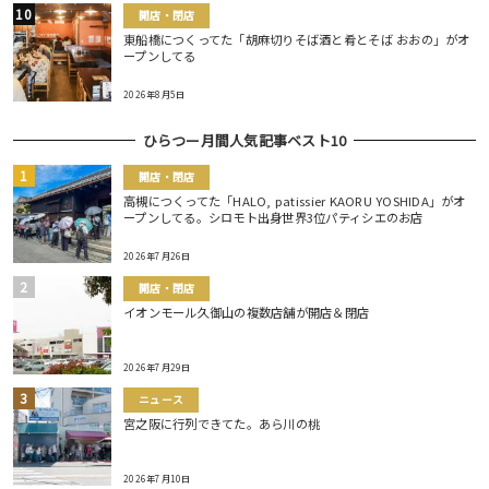
開店・閉店
東船橋につくってた「胡麻切りそば酒と肴とそば おおの」がオ
ープンしてる
2026年8月5日
ひらつー月間人気記事ベスト10
開店・閉店
高槻につくってた「HALO, patissier KAORU YOSHIDA」がオ
ープンしてる。シロモト出身世界3位パティシエのお店
2026年7月26日
開店・閉店
イオンモール久御山の複数店舗が開店＆閉店
2026年7月29日
ニュース
宮之阪に行列できてた。あら川の桃
2026年7月10日