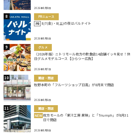
2026年8月8日
PRニュース
8/7(金)・8(土)の夜はバルナイト
PR
2026年8月6日
グルメ
〈2026年版〉ニトリモール枚方の飲食店14店舗イッキ見せ！休
日グルメモデルコース【ひらつー広告】
2026年8月7日
開店・閉店
牧野本町の「フルーツショップ日高」が8月末で閉店
2026年8月6日
開店・閉店
枚方モールの「果汁工房 果琳」と「Triumph」が8月31
NEW
日で閉店
2026年8月8日