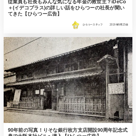
従業員も社長もみんな気になる年金の救世主？iDeCo
＋(イデコプラス)の詳しい話をひらつーの社長が聞い
てきた【ひらつー広告】
ひらつースタッフ
2019年9月25日
90年前の写真！りそな銀行枚方支店開設90周年記念式