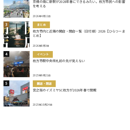
京橋の南に新駅が2028年春にできるみたい。枚方市民への影響
を考える
2026年4月11日
まとめ
枚方市内と近隣の開店・閉店一覧（日付順）2026【ひらつーま
とめ】
2026年8月3日
イベント
枚方市駅中央改札前の先が見えない
2025年9月21日
開店・閉店
宮之阪のイズミヤSC枚方が2026年春で閉館
2025年10月24日