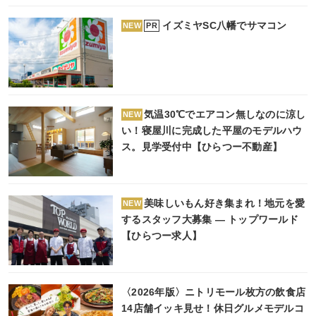
イズミヤSC八幡でサマコン
PR
NEW
気温30℃でエアコン無しなのに涼し
NEW
い！寝屋川に完成した平屋のモデルハウ
ス。見学受付中【ひらつー不動産】
美味しいもん好き集まれ！地元を愛
NEW
するスタッフ大募集 ― トップワールド
【ひらつー求人】
〈2026年版〉ニトリモール枚方の飲食店
14店舗イッキ見せ！休日グルメモデルコ