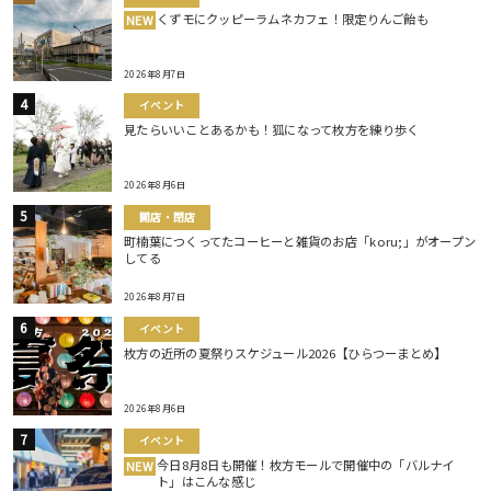
くずモにクッピーラムネカフェ！限定りんご飴も
NEW
2026年8月7日
イベント
見たらいいことあるかも！狐になって枚方を練り歩く
2026年8月6日
開店・閉店
町楠葉につくってたコーヒーと雑貨のお店「koru;」がオープン
してる
2026年8月7日
イベント
枚方の近所の夏祭りスケジュール2026【ひらつーまとめ】
2026年8月6日
イベント
今日8月8日も開催！枚方モールで開催中の「バルナイ
NEW
ト」はこんな感じ