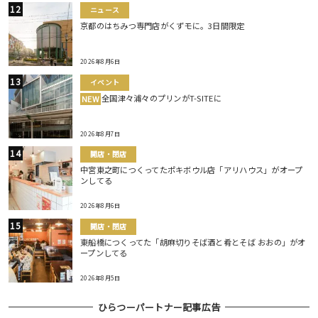
ニュース
京都のはちみつ専門店がくずモに。3日間限定
2026年8月6日
イベント
全国津々浦々のプリンがT-SITEに
NEW
2026年8月7日
開店・閉店
中宮東之町につくってたポキボウル店「アリハウス」がオープ
ンしてる
2026年8月6日
開店・閉店
東船橋につくってた「胡麻切りそば酒と肴とそば おおの」がオ
ープンしてる
2026年8月5日
ひらつーパートナー記事広告