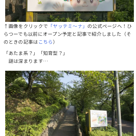
↑画像をクリックで
「ヤッテミ～ナ」
の公式ページへ！ひ
らつーでも以前にオープン予定と記事で紹介しました（そ
のときの記事は
こちら
）
「あたま系？」「知育型？」
謎は深まります…