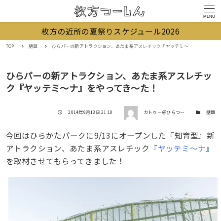
MENU
枚方の近所の夏祭りスケジュール2026
TOP
話題
ひらパーの新アトラクション、あたま系アスレチック『ヤッテミ〜ナ』をやってき〜た！
ひらパーの新アトラクション、あたま系アスレチッ
ク『ヤッテミ〜ナ』をやってき〜た！
著者
投稿日
カテゴリー
2014年9月13日 21:10
カトゥー＠ひらつー
話題
今回はひらかたパークに9/13にオープンした『知育型』新
アトラクション、あたま系アスレチック
『ヤッテミ〜ナ』
を取材させてもらってきました！