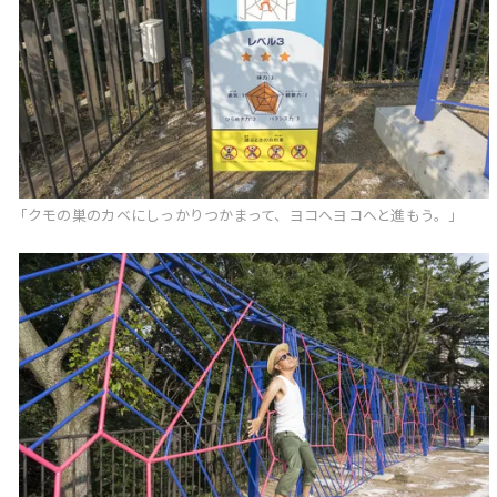
「クモの巣のカベにしっかりつかまって、ヨコへヨコへと進もう。」