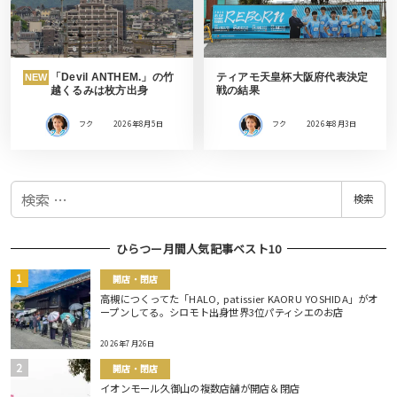
「Devil ANTHEM.」の竹
ティアモ天皇杯大阪府代表決定
NEW
越くるみは枚方出身
戦の結果
フク
2026年8月5日
フク
2026年8月3日
検
検索
索
ひらつー月間人気記事ベスト10
開店・閉店
高槻につくってた「HALO, patissier KAORU YOSHIDA」がオ
ープンしてる。シロモト出身世界3位パティシエのお店
2026年7月26日
開店・閉店
イオンモール久御山の複数店舗が開店＆閉店