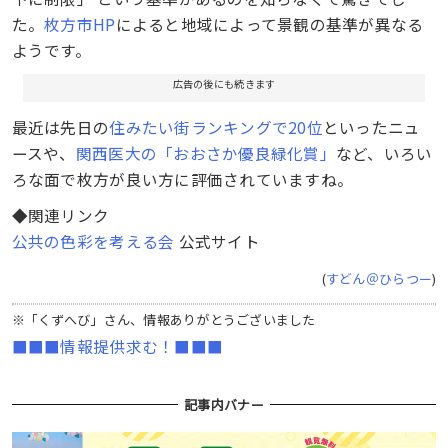
た。
枚方市HP
によると地域によって景観の基準が異なる
ようです。
広告の後にも続きます
最近は先日の
住みたい街ランキングで20位
といったニュ
ースや、
関西医大の「おおさか優良緑化賞」
など、いろい
ろな面で枚方が良い方に評価されていますね。
◆関連リンク
公共の色彩を考える会
公式サイト
(
すどん＠ひらつー
)
※「くずへび」さん、情報ありがとうございました
■■■情報提供求む！■■■
記事内バナー