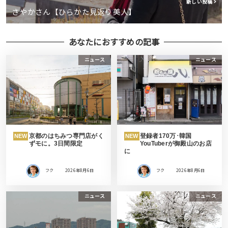
新しい投稿
さやかさん【ひらかた見返り美人】
あなたにおすすめの記事
ニュース
ニュース
京都のはちみつ専門店がく
登録者170万･韓国
NEW
NEW
ずモに。3日間限定
YouTuberが御殿山のお店
に
フク
2026年8月6日
フク
2026年8月6日
ニュース
ニュース