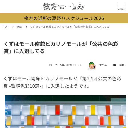
MENU
枚方の近所の夏祭りスケジュール2026
TOP
話題
くずはモール南館ヒカリノモールが「公共の色彩賞」に入選してる
くずはモール南館ヒカリノモールが「公共の色彩
賞」に入選してる
著者
投稿日
カテゴリー
2015年2月24日 18:00
すどん
話題
くずはモール南館ヒカリノモールが「第27回 公共の色彩
賞 -環境色彩10選-」に入選したようです。