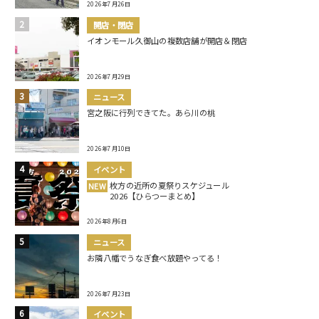
2026年7月26日
開店・閉店
イオンモール久御山の複数店舗が開店＆閉店
2026年7月29日
ニュース
宮之阪に行列できてた。あら川の桃
2026年7月10日
イベント
枚方の近所の夏祭りスケジュール
NEW
2026【ひらつーまとめ】
2026年8月6日
ニュース
お隣八幡でうなぎ食べ放題やってる！
2026年7月23日
イベント