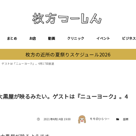
まとめ
お店
動画
クリニック
イベント
ビジネス
枚方の近所の夏祭りスケジュール2026
ゲストは『ニューヨーク』。4月17日放送
大黒屋が映るみたい。ゲストは『ニューヨーク』。4
著者
投稿日
カテゴリー
2021年4月14日 19:00
モモ＠ひらつー
話題