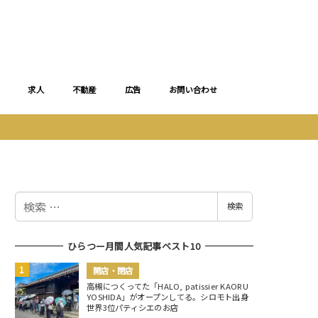
求人
不動産
広告
お問い合わせ
検
検索
索
ひらつー月間人気記事ベスト10
開店・閉店
高槻につくってた「HALO, patissier KAORU
YOSHIDA」がオープンしてる。シロモト出身
世界3位パティシエのお店