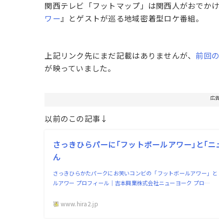
関西テレビ「フットマップ」は関西人がおでか
ワー
』とゲストが巡る地域密着型ロケ番組。
上記リンク先にまだ記載はありませんが、
前回
が映っていました。
広
以前のこの記事↓
さっきひらパーに｢フットボールアワー｣と｢ニュ
ん
さっきひらかたパークにお笑いコンビの「フットボールアワー」と
ルアワー プロフィール｜吉本興業株式会社ニューヨーク プロ…
www.hira2.jp