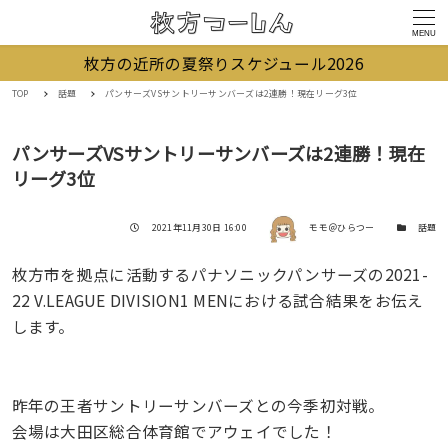
MENU
枚方の近所の夏祭りスケジュール2026
TOP
話題
パンサーズVSサントリーサンバーズは2連勝！現在リーグ3位
パンサーズVSサントリーサンバーズは2連勝！現在
リーグ3位
著者
投稿日
カテゴリー
2021年11月30日 16:00
モモ＠ひらつー
話題
枚方市を拠点に活動するパナソニックパンサーズの2021-
22 V.LEAGUE DIVISION1 MENにおける試合結果をお伝え
します。
昨年の王者サントリーサンバーズとの今季初対戦。
会場は大田区総合体育館でアウェイでした！