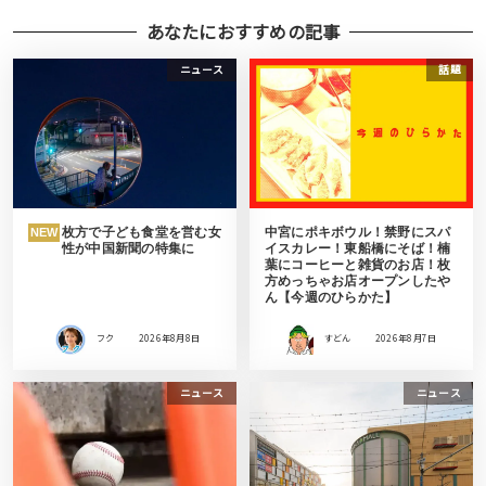
あなたにおすすめの記事
ニュース
話題
枚方で子ども食堂を営む女
中宮にポキボウル！禁野にスパ
NEW
性が中国新聞の特集に
イスカレー！東船橋にそば！楠
葉にコーヒーと雑貨のお店！枚
方めっちゃお店オープンしたや
ん【今週のひらかた】
フク
2026年8月8日
すどん
2026年8月7日
ニュース
ニュース