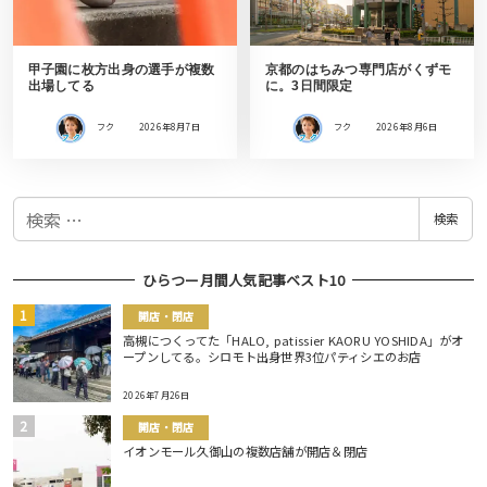
甲子園に枚方出身の選手が複数
京都のはちみつ専門店がくずモ
出場してる
に。3日間限定
フク
2026年8月7日
フク
2026年8月6日
検
検索
索
ひらつー月間人気記事ベスト10
開店・閉店
高槻につくってた「HALO, patissier KAORU YOSHIDA」がオ
ープンしてる。シロモト出身世界3位パティシエのお店
2026年7月26日
開店・閉店
イオンモール久御山の複数店舗が開店＆閉店