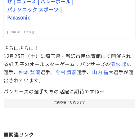
せ | ニュース | バレーボール |
パナソニック スポーツ |
Panasonic
panasonic.co.jp
さらにさらに！
12月25日（土）に埼玉県・所沢市民体育館にて開催され
るV1男子のオールスターゲームにパンサーズの
清水 邦広
選手、
仲本 賢優
選手、
今村 貴彦
選手、
山内 晶大
選手が選
出されています。
パンサーズの選手たちの活躍に期待ですね〜！
広告の後にも続きます
■関連リンク