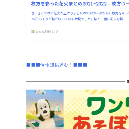
枚方を彩った花火まとめ2021~2022 – 枚方つ
さっきくずはで花火が上がりましたので2021~2022年に枚方を彩っ
26日 ちょうど桜が咲いている時期でした。桜と一緒に花火を撮…
www.hira2.jp
■■■情報提供求む！■■■