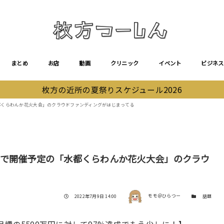
まとめ
お店
動画
クリニック
イベント
ビジネス
枚方の近所の夏祭りスケジュール2026
都くらわんか花火大会」のクラウドファンディングがはじまってる
園で開催予定の「水都くらわんか花火大会」のクラウ
著者
投稿日
カテゴリー
2022年7月9日 14:00
モモ＠ひらつー
話題