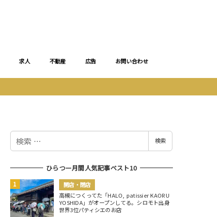
求人
不動産
広告
お問い合わせ
検
検索
索
ひらつー月間人気記事ベスト10
開店・閉店
高槻につくってた「HALO, patissier KAORU
YOSHIDA」がオープンしてる。シロモト出身
世界3位パティシエのお店