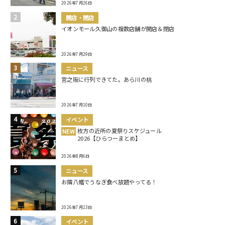
2026年7月26日
開店・閉店
イオンモール久御山の複数店舗が開店＆閉店
2026年7月29日
ニュース
宮之阪に行列できてた。あら川の桃
2026年7月10日
イベント
枚方の近所の夏祭りスケジュール
NEW
2026【ひらつーまとめ】
2026年8月6日
ニュース
お隣八幡でうなぎ食べ放題やってる！
2026年7月23日
イベント