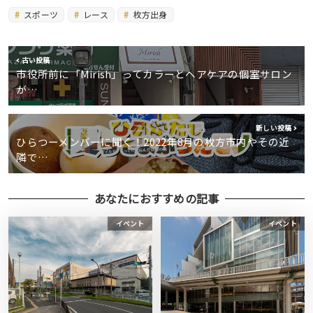
スポーツ
レース
枚方出身
古い投稿
市役所前に「Mirish」ってカラーとヘアケアの個室サロン
が…
新しい投稿
ひらつーメンバーに聞く！2022年8月の枚方市内やその近
隣で…
あなたにおすすめの記事
イベント
イベント