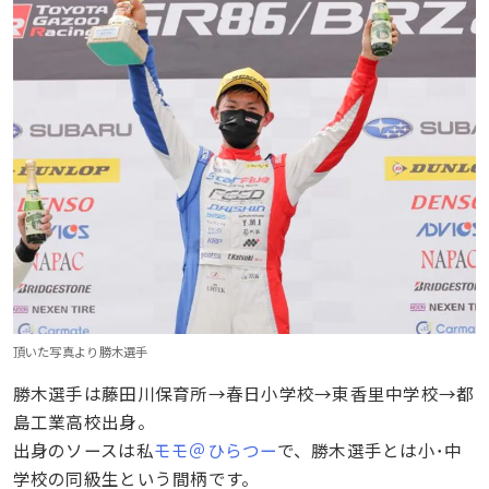
頂いた写真より勝木選手
勝木選手は藤田川保育所→春日小学校→東香里中学校→都
島工業高校出身。
出身のソースは私
モモ＠ひらつー
で、勝木選手とは小･中
学校の同級生という間柄です。