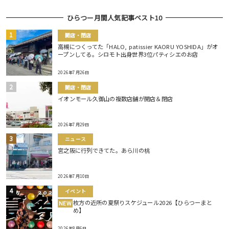
ひらつー月間人気記事ベスト10
開店・閉店
高槻につくってた「HALO, patissier KAORU YOSHIDA」がオ
ープンしてる。シロモト出身世界3位パティシエのお店
2026年7月26日
開店・閉店
イオンモール久御山の複数店舗が開店＆閉店
2026年7月29日
ニュース
宮之阪に行列できてた。あら川の桃
2026年7月10日
イベント
枚方の近所の夏祭りスケジュール2026【ひらつーまと
NEW
め】
2026年8月6日