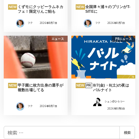
くずモにクッピーラムネカ
全国津々浦々のプリンがT-
NEW
NEW
フェ！限定りんご飴も
SITEに
フク
2026年8月7日
フク
2026年8月7日
ニュース
PRニュース
甲子園に枚方出身の選手が
8/7(金)・8(土)の夜は
NEW
NEW
PR
複数出場してる
バルナイト
シュン@ひらつー
フク
2026年8月7日
2026年8月6日
検
検索
索