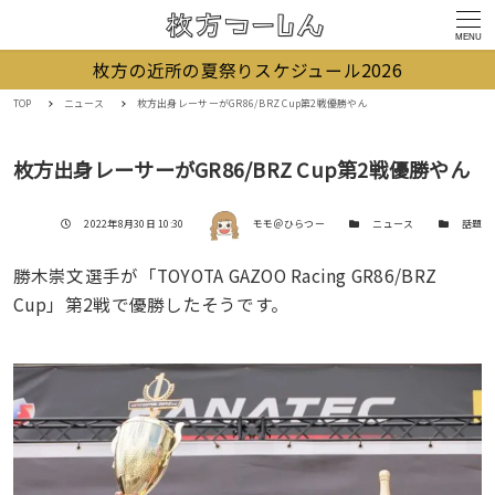
MENU
枚方の近所の夏祭りスケジュール2026
TOP
ニュース
枚方出身レーサーがGR86/BRZ Cup第2戦優勝やん
枚方出身レーサーがGR86/BRZ Cup第2戦優勝やん
著者
投稿日
カテゴリー
カテゴリー
2022年8月30日 10:30
モモ＠ひらつー
ニュース
話題
勝木崇文選手が「TOYOTA GAZOO Racing GR86/BRZ
Cup」第2戦で優勝したそうです。