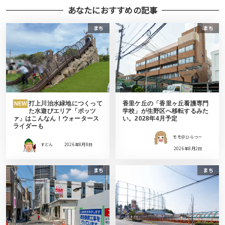
あなたにおすすめの記事
まち
まち
打上川治水緑地につくって
香里ケ丘の「香里ヶ丘看護専門
NEW
た水遊びエリア「ポッツ
学校」が生野区へ移転するみた
ァ」はこんなん！ウォータース
い。2028年4月予定
ライダーも
モモ＠ひらつー
すどん
2026年8月8日
2026年8月2日
まち
まち