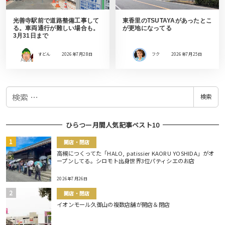
光善寺駅前で道路整備工事して
東香里のTSUTAYAがあったとこ
る。車両通行が難しい場合も。
が更地になってる
3月31日まで
すどん
2026年7月28日
フク
2026年7月25日
検
検索
索
ひらつー月間人気記事ベスト10
開店・閉店
高槻につくってた「HALO, patissier KAORU YOSHIDA」がオ
ープンしてる。シロモト出身世界3位パティシエのお店
2026年7月26日
開店・閉店
イオンモール久御山の複数店舗が開店＆閉店