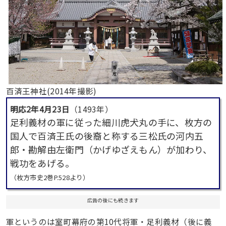
百済王神社(2014年撮影)
明応2年4月23日
（1493年）
足利義材の軍に従った細川虎犬丸の手に、枚方の
国人で百済王氏の後裔と称する三松氏の河内五
郎・勘解由左衛門（かげゆざえもん）が加わり、
戦功をあげる。
（枚方市史2巻P.528より）
広告の後にも続きます
軍というのは室町幕府の第10代将軍・足利義材（後に義