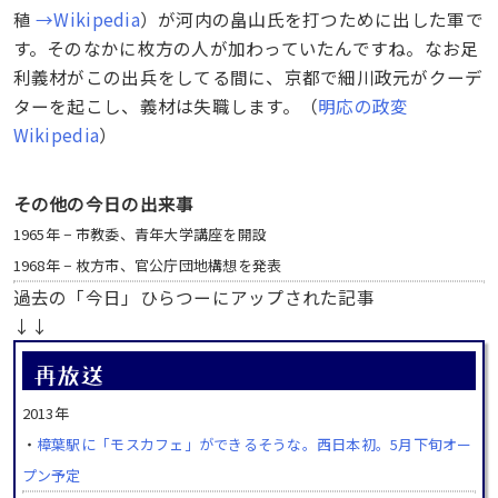
稙
→Wikipedia
）が河内の畠山氏を打つために出した軍で
す。そのなかに枚方の人が加わっていたんですね。なお足
利義材がこの出兵をしてる間に、京都で
細川政元がクーデ
ターを起こし、義材は失職します。（
明応の政変
Wikipedia
）
その他の今日の出来事
1965年 − 市教委、青年大学講座を開設
1968年 − 枚方市、官公庁団地構想を発表
過去の「今日」ひらつーにアップされた記事
↓↓
2013年
・
樟葉駅に「モスカフェ」ができるそうな。西日本初。5月下旬オー
プン予定