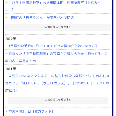
・
「ひら！外国語教室」枚方市岡本町、外国語教室【お店みせ
て！】
・
川原町の「日日うどん」が明日4/24で閉店
広告の後にも続きます
2012年
・
1号線沿い菊丘の「TIP-TOP」だった建物が更地になってる
・
昔あった「中宮映画劇場」の写真が広報ひらかたに載ってる。広
報の古い写真まとめ
2011年
・
自転車LOVEな人々による、内装もお値段も自転車づくしのおしゃ
れカフェ「VELO CAFE（ヴェロ カフェ）」【CONOBA（コノバ）お
店紹介】
広告の後にも続きます
・
中宮本町3丁目【枚方フォト】