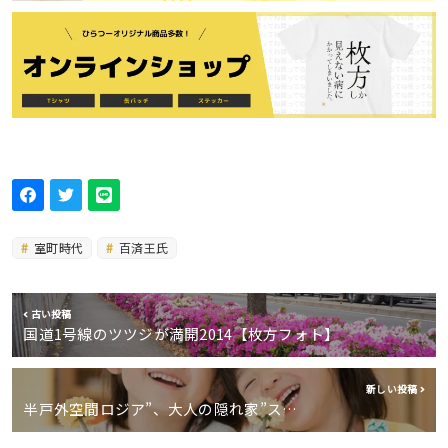
室町時代
百済王氏
古い投稿
国道1号線のツツジが満開2014【枚方フォト】
新しい投稿
半戸外空間ロジア”、大人の隠れ家”ス…