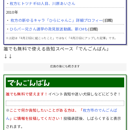
・
枚方ヒトツナギ63人目、川原あいさん
2010年
・
枚方の新ゆるキャラ「ひらにゃんこ」詳細プロフィー
(旧館)
・
ひらパー兄さん選挙の政見放送動画。新CMも
(旧館)
※上記は「4月23日に起こったこと」ではなく「4月23日にアップした記事」です。
誰でも無料で使える告知スペース「でんごんばん」
↓↓
広告の後にも続きます
誰でも無料で使えます！
イベント告知や迷い犬探しなどにどうぞ！
※
ここで何か告知したいことがある方は、「
枚方市のでんごんば
ん
」に情報を投稿してください！
投稿承認後、しばらくすると表示
されます。