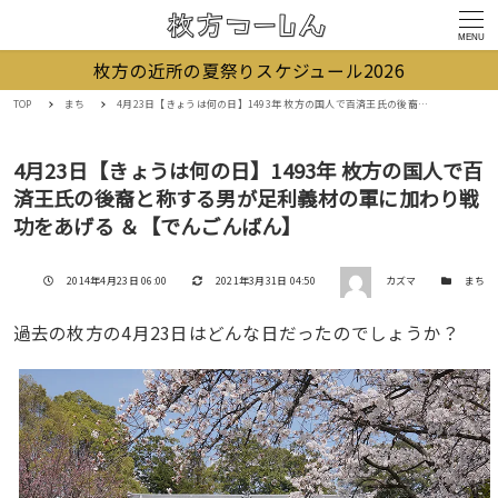
MENU
枚方の近所の夏祭りスケジュール2026
TOP
まち
4月23日【きょうは何の日】1493年 枚方の国人で百済王氏の後裔と称する男が足利義材の軍に加わり戦功をあげる ＆【でんごんばん】
4月23日【きょうは何の日】1493年 枚方の国人で百
済王氏の後裔と称する男が足利義材の軍に加わり戦
功をあげる ＆【でんごんばん】
著者
投稿日
更新日
カテゴリー
2014年4月23日 06:00
2021年3月31日 04:50
カズマ
まち
過去の枚方の4月23日はどんな日だったのでしょうか？