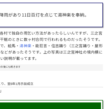
降雨があり11日百灯を点じて湯神楽を奉納。
各村で独自の雨乞い方法があったらしいんですが、三之宮
干魃のときに数ヶ村合同で行われるものだったそうです。
で、絵馬・
湯神楽
・能狂言・住吉踊り（三之宮踊り・屋形
読などがあったそうです。上の写真は三之宮神社の境内横に
い説明が載ってます。
告の後にも続きます
こり、翌8年1月示談成立
」