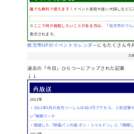
誰でも無料で使えます！
イベント告知や迷い犬探しなどに
※
ここで何か告知したいことがある方は、「
枚方市のでん
表示されます。
枚方市HPのイベントカレンダー
にもたくさん今
広
過去の「今日」ひらつーにアップされた記事
↓↓
2013年
・
2013年5月の枚方つーしんは88.4万アクセス。人気
い”検索ワード
・
閉店した「欧風パンの店 ボン・シャルドン」に『再開
2012年