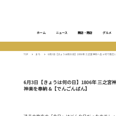
ホーム
ニュース
開店・閉店
グルメ
TOP
まち
6月3日【きょうは何の日】1806年 三之宮神社へ五ヶ村で雨
6月3日【きょうは何の日】1806年 三之
神楽を奉納 &【でんごんばん】