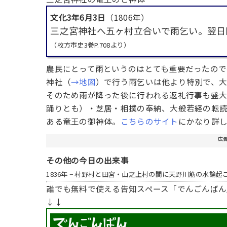
文化3年6月3日
（1806年）
三之宮神社へ五ヶ村立合いで雨乞い。翌日
（枚方市史3巻P.708より）
農民にとって雨というのはとても重要だったので
神社（
→地図
）で行う雨乞いは他より特別で、大
そのため雨が降った後に行われる返礼行事も盛大
踊りとも）・芝居・相撲の奉納、大般若経の転
ある竜王の御神体。
こちらのサイト
にかなり詳し
広
その他の今日の出来事
1836年 − 村野村と田宮・山之上村の間に天野川筋の水論起
誰でも無料で使える告知スペース「でんごんばん
↓↓