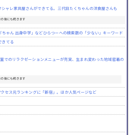
」ってオシャレ家具屋さんができてる。三代目たくちゃんの洋食屋さんも
告の後にも続きます
や「スギちゃん 出身中学」などひらつーへの検索数の「少ない」キーワード
できてる
ラス）」完全個室でのリラクゼーションメニューが充実、生まれ変わった地域密着の
告の後にも続きます
別のアクセス元ランキングに「新宿」。ほか人気ページなど