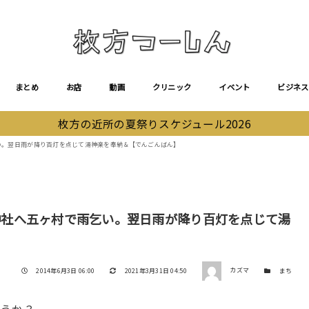
まとめ
お店
動画
クリニック
イベント
ビジネス
枚方の近所の夏祭りスケジュール2026
乞い。翌日雨が降り百灯を点じて湯神楽を奉納 &【でんごんばん】
宮神社へ五ヶ村で雨乞い。翌日雨が降り百灯を点じて湯
著者
投稿日
更新日
カテゴリー
2014年6月3日 06:00
2021年3月31日 04:50
カズマ
まち