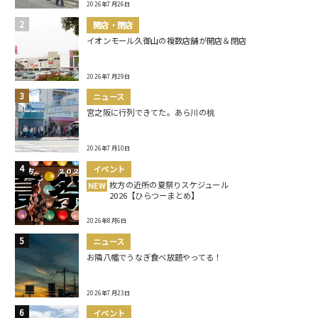
2026年7月26日
開店・閉店
イオンモール久御山の複数店舗が開店＆閉店
2026年7月29日
ニュース
宮之阪に行列できてた。あら川の桃
2026年7月10日
イベント
枚方の近所の夏祭りスケジュール
NEW
2026【ひらつーまとめ】
2026年8月6日
ニュース
お隣八幡でうなぎ食べ放題やってる！
2026年7月23日
イベント