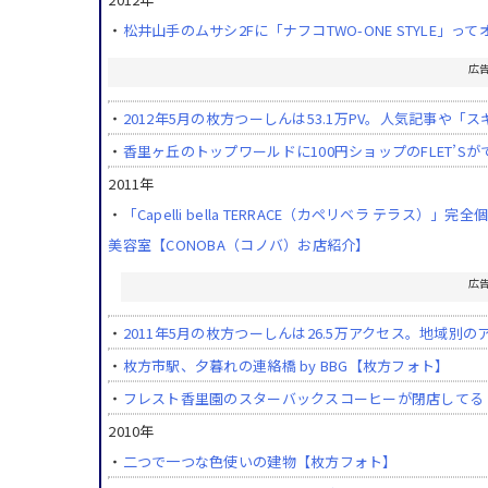
・
松井山手のムサシ2Fに「ナフコTWO-ONE STYLE
広
・
2012年5月の枚方つーしんは53.1万PV。人気記事
・
香里ヶ丘のトップワールドに100円ショップのFLET’Sが
2011年
・
「Capelli bella TERRACE（カペリベラ テ
美容室【CONOBA（コノバ）お店紹介】
広
・
2011年5月の枚方つーしんは26.5万アクセス。地域
・
枚方市駅、夕暮れの連絡橋 by BBG【枚方フォト】
・
フレスト香里園のスターバックスコーヒーが閉店してる
2010年
・
二つで一つな色使いの建物【枚方フォト】