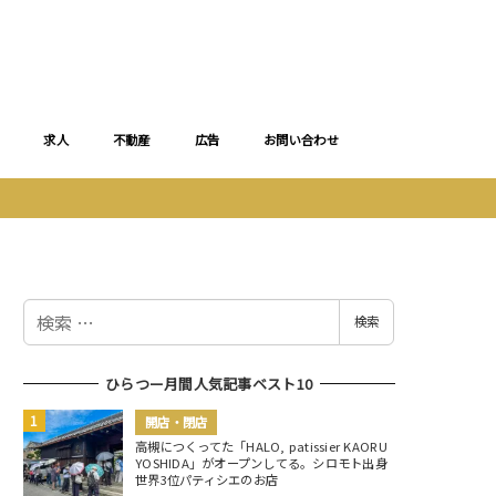
求人
不動産
広告
お問い合わせ
検
検索
索
ひらつー月間人気記事ベスト10
開店・閉店
高槻につくってた「HALO, patissier KAORU
YOSHIDA」がオープンしてる。シロモト出身
世界3位パティシエのお店