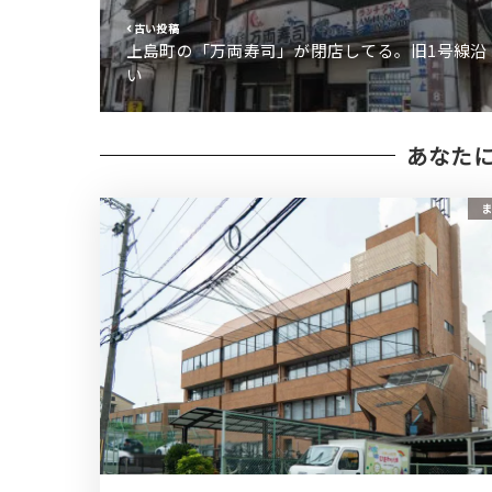
古い投稿
上島町の「万両寿司」が閉店してる。旧1号線沿
い
あなた
ま