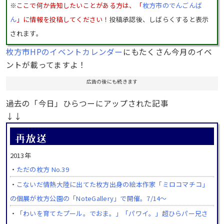
※
ここで何か告知したいことがある方は、「
枚方市のでんごんば
ん
」に情報を投稿してください！
投稿承認後、しばらくすると表示
されます。
枚方市HPのイベントカレンダー
にもたくさん今月のイベ
ントが載ってますよ！
広告の後にも続きます
過去の「今日」ひらつーにアップされた記事
↓↓
2013年
・
ただの枚方 No.39
・
こないだ情熱大陸に出てた枚方出身の絵本作家「ミロコマチコ」
の個展が枚方公園の「NoteGallery」で開催。7/14～
・
「わいを育てたプール。でおま。」「パワイ。」超ひらパー兄さ