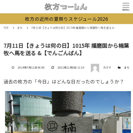
MENU
枚方の近所の夏祭りスケジュール2026
TOP
まち
7月11日【きょうは何の日】1015年 播磨国から楠葉牧へ馬を送る &【でんごんばん】
7月11日【きょうは何の日】1015年 播磨国から楠葉
牧へ馬を送る &【でんごんばん】
著者
投稿日
更新日
カテゴリー
2014年7月11日 06:00
2022年11月8日 11:10
カズマ
まち
過去の枚方の「今日」はどんな日だったのでしょうか？