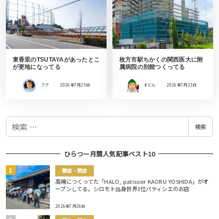
東香里のTSUTAYAがあったとこ
枚方市駅ちかくの関西医大に附
が更地になってる
属病院の別館つくってる
フク
2026年7月25日
すどん
2026年7月23日
検
検索
索
ひらつー月間人気記事ベスト10
開店・閉店
高槻につくってた「HALO, patissier KAORU YOSHIDA」がオ
ープンしてる。シロモト出身世界3位パティシエのお店
2026年7月26日