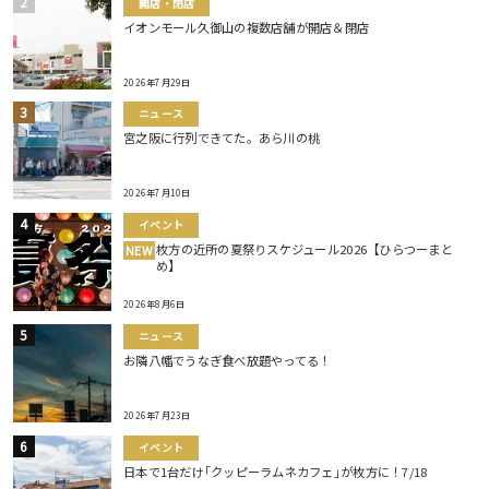
開店・閉店
イオンモール久御山の複数店舗が開店＆閉店
2026年7月29日
ニュース
宮之阪に行列できてた。あら川の桃
2026年7月10日
イベント
枚方の近所の夏祭りスケジュール2026【ひらつーまと
NEW
め】
2026年8月6日
ニュース
お隣八幡でうなぎ食べ放題やってる！
2026年7月23日
イベント
日本で1台だけ｢クッピーラムネカフェ｣が枚方に！7/18