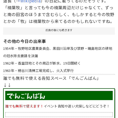
道長（
→Wikipedia
）の日記に載ってるのだそうです。
「楠葉牧」と言っても今の楠葉周辺だけじゃなくて、ずっ
と南の田宮のほうまで含むらしく、もしかすると今の牧野
とかの「牧」は楠葉牧から来てるのかもしれないですね。
広告の後にも続きます
その他の今日の出来事
1954年 − 牧野地区農業委員会、黒田川沿岸及び禁野・磯島地区の耕地
の冠水除去要請を決議
1962年 − 香里団地とその周辺が断水、19日間続く
1963年 − 穂谷川清掃工場完成し、火入式挙行
誰でも無料で使える告知スペース「でんごんばん」
↓↓
誰でも無料で使えます！
イベント告知や迷い犬探しなどにどうぞ！