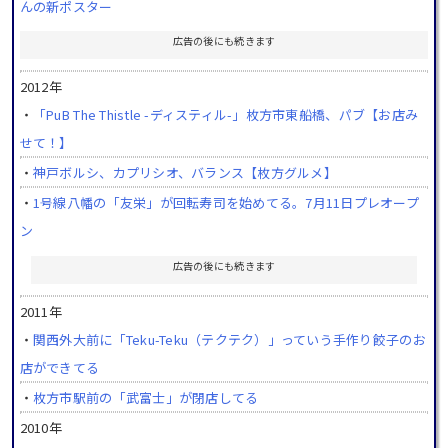
んの新ポスター
広告の後にも続きます
2012年
・
「PuB The Thistle -ディスティル-」枚方市東船橋、パブ【お店み
せて！】
・
神戸ボルシ、カプリシオ、バランス【枚方グルメ】
・
1号線八幡の「友栄」が回転寿司を始めてる。7月11日プレオープ
ン
広告の後にも続きます
2011年
・
関西外大前に「Teku-Teku（テクテク）」っていう手作り餃子のお
店ができてる
・
枚方市駅前の「武富士」が閉店してる
2010年