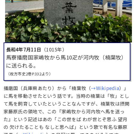
長和4年7月11日
（1015年）
馬寮播磨国家嶋牧から馬10疋が河内牧（楠葉牧）
に送られる。
（枚方市史2巻P.332より）
播磨国（兵庫県あたり）から「楠葉牧（
→Wikipedia
）」
に馬を移動させたという話です。当時の楠葉は「牧」とし
て馬を飼育していたということなんですが、楠葉牧は摂関
家藤原氏の領地で、この『家嶋牧から河内牧へ馬を送っ
た』という記述はあの「この世をば わが世とぞ思ふ 望月
の 欠けたることも なしと思へば」という歌で有名な藤原