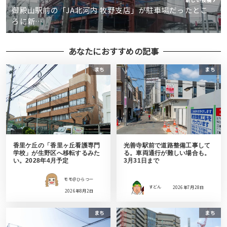
新しい投稿
御殿山駅前の「JA北河内 牧野支店」が駐車場だったとこ
ろに新…
あなたにおすすめの記事
まち
まち
香里ケ丘の「香里ヶ丘看護専門
光善寺駅前で道路整備工事して
学校」が生野区へ移転するみた
る。車両通行が難しい場合も。
い。2028年4月予定
3月31日まで
モモ＠ひらつー
すどん
2026年7月28日
2026年8月2日
まち
まち