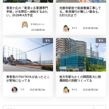
香里ケ丘の「香里ヶ丘看護専門
光善寺駅前で道路整備工事して
学校」が生野区へ移転するみた
る。車両通行が難しい場合も。
い。2028年4月予定
3月31日まで
モモ＠ひらつー
すどん
2026年7月28日
2026年8月2日
まち
まち
東香里のTSUTAYAがあったとこ
枚方市駅ちかくの関西医大に附
が更地になってる
属病院の別館つくってる
フク
2026年7月25日
すどん
2026年7月23日
検