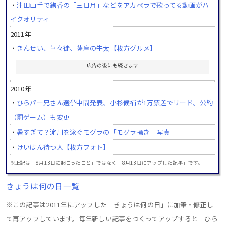
・
津田山手で絢香の「三日月」などをアカペラで歌ってる動画がハ
イクオリティ
2011年
・
きんせい、草々徒、薩摩の牛太【枚方グルメ】
広告の後にも続きます
2010年
・
ひらパー兄さん選挙中間発表、小杉候補が1万票差でリード。公約
（罰ゲーム）も変更
・
暑すぎて？淀川を泳ぐモグラの「モグラ掻き」写真
・
けいはん待つ人【枚方フォト】
※上記は「8月13日に起こったこと」ではなく「8月13日にアップした記事」です。
きょうは何の日一覧
※この記事は2011年にアップした「きょうは何の日」に加筆・修正し
て再アップしています。毎年新しい記事をつくってアップすると「ひら