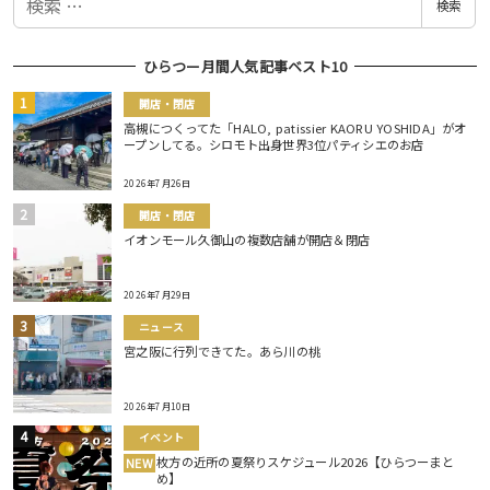
検索
索
ひらつー月間人気記事ベスト10
開店・閉店
高槻につくってた「HALO, patissier KAORU YOSHIDA」がオ
ープンしてる。シロモト出身世界3位パティシエのお店
2026年7月26日
開店・閉店
イオンモール久御山の複数店舗が開店＆閉店
2026年7月29日
ニュース
宮之阪に行列できてた。あら川の桃
2026年7月10日
イベント
枚方の近所の夏祭りスケジュール2026【ひらつーまと
NEW
め】