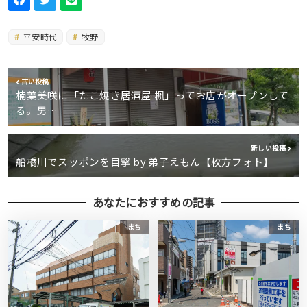
平安時代
牧野
古い投稿
楠葉美咲に「たこ焼き居酒屋 楓」ってお店がオープンして
る。男…
新しい投稿
船橋川でスッポンを目撃 by 弟子えもん【枚方フォト】
あなたにおすすめの記事
まち
まち