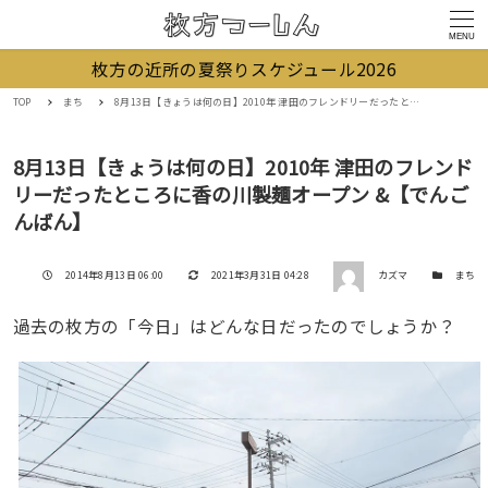
MENU
枚方の近所の夏祭りスケジュール2026
TOP
まち
8月13日【きょうは何の日】2010年 津田のフレンドリーだったところに香の川製麺オープン &【でんごんばん】
8月13日【きょうは何の日】2010年 津田のフレンド
リーだったところに香の川製麺オープン &【でんご
んばん】
著者
投稿日
更新日
カテゴリー
2014年8月13日 06:00
2021年3月31日 04:28
カズマ
まち
過去の枚方の「今日」はどんな日だったのでしょうか？