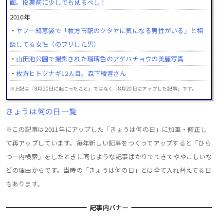
画。投票前に少しでも見るべし！
2010年
・
ヤフー知恵袋で「枚方市駅のツタヤに気になる男性がいる」と相
談してる女性（のフリした男）
・
山田池公園で撮影された瑠璃色のアゲハチョウの美麗写真
・
枚方ヒトツナギ12人目。森下綾音さん
※上記は「8月20日に起こったこと」ではなく「8月20日にアップした記事」です。
きょうは何の日一覧
※この記事は2011年にアップした「きょうは何の日」に加筆・修正し
て再アップしています。毎年新しい記事をつくってアップすると「ひら
つー内検索」をしたときに同じような記事ばかりでてきてややこしいな
どの理由からです。当時の「きょうは何の日」とは全て入れ替えてる日
もあります。
記事内バナー