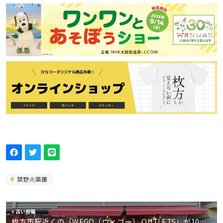
禁野火薬庫
古い投稿
枚方市駅近くの「WEGO（ウィゴー） OUTLETS」が10…