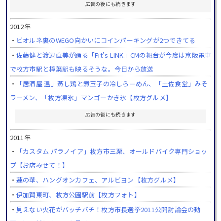
広告の後にも続きます
2012年
・
ビオルネ裏のWEGO向かいにコインパーキングが2つできてる
・
佐藤健と渡辺直美が踊る「Fit’s LINK」CMの舞台が今度は京阪電車
で枚方市駅と樟葉駅も映るそうな。今日から放送
・
「居酒屋 温」蒸し鶏と煮玉子の冷しらーめん、「土佐食堂」みそ
ラーメン、「枚方凍氷」マンゴーかき氷【枚方グルメ】
広告の後にも続きます
2011年
・
「カスタム パラノイア」枚方市三栗、オールドバイク専門ショッ
プ【お店みせて！】
・
蓮の華、ハングオンカフェ、アルビヨン【枚方グルメ】
・
伊加賀東町、枚方公園駅前【枚方フォト】
・
見えない火花がバッチバチ！枚方市長選挙2011公開討論会の動