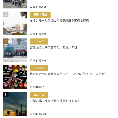
2026年7月26日
開店・閉店
イオンモール久御山の複数店舗が開店＆閉店
2026年7月29日
ニュース
宮之阪に行列できてた。あら川の桃
2026年7月10日
イベント
枚方の近所の夏祭りスケジュール2026【ひらつーまとめ】
2026年8月6日
ニュース
お隣八幡でうなぎ食べ放題やってる！
2026年7月23日