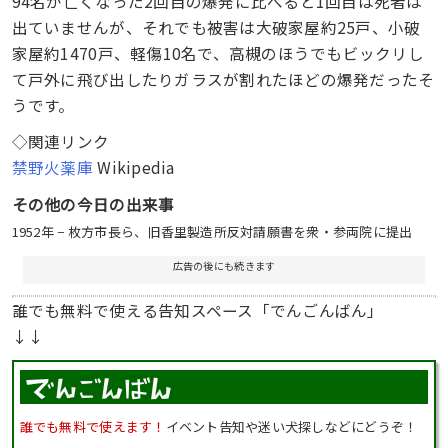
94名が亡くなった2回目の爆発に比べると1回目は死者は
出ていませんが、それでも被害は大破家屋約25戸、小破
家屋約1470戸、軽傷10名で、高槻のほうでもビックリし
て戸外に飛び出したりガラスが割れたほどの爆発だったそ
うです。
◇関連リンク
禁野火薬庫
Wikipedia
その他の今日の出来事
1952年 − 枚方市長ら、旧香里製造所反対請願書を衆・参両院に提出
広告の後にも続きます
誰でも無料で使える告知スペース「でんごんばん」
↓↓
誰でも無料で使えます！
イベント告知や迷い犬探しなどにどうぞ！