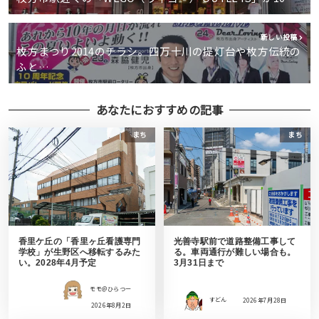
新しい投稿
枚方まつり2014のチラシ。四万十川の提灯台や枚方伝統の
ふと…
あなたにおすすめの記事
まち
まち
香里ケ丘の「香里ヶ丘看護専門
光善寺駅前で道路整備工事して
学校」が生野区へ移転するみた
る。車両通行が難しい場合も。
い。2028年4月予定
3月31日まで
モモ＠ひらつー
すどん
2026年7月28日
2026年8月2日