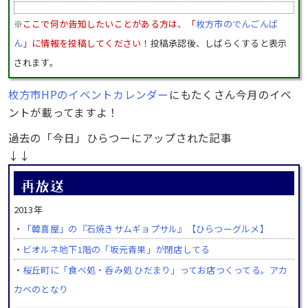
※
ここで何か告知したいことがある方は、「
枚方市のでんごんば
ん
」に情報を投稿してください！
投稿承認後、しばらくすると表示
されます。
枚方市HPのイベントカレンダー
にもたくさん今月のイベ
ントが載ってますよ！
過去の「今日」ひらつーにアップされた記事
↓↓
2013年
・
「韓喜屋」の『石焼きサムギョプサル』【ひらつーグルメ】
・
ビオルネ地下1階の「坂元青果」が閉店してる
・
桜丘町に「食べ処・呑み処 ひだまり」ってお店つくってる。アカ
カベのとなり