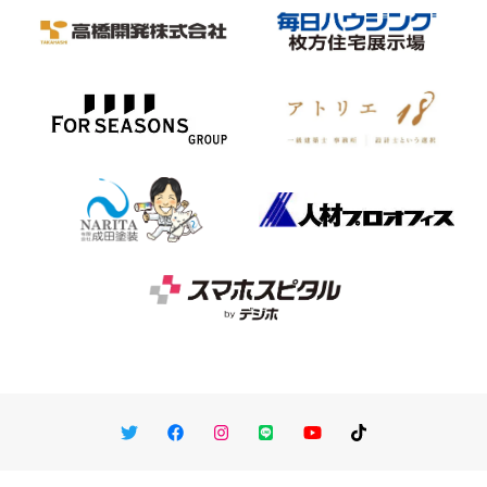
Twitter
Facebook
Instagram
LINE
You Tube
TikTok