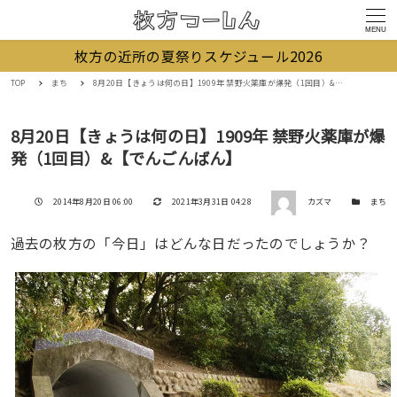
MENU
枚方の近所の夏祭りスケジュール2026
TOP
まち
8月20日【きょうは何の日】1909年 禁野火薬庫が爆発（1回目）&【でんごんばん】
8月20日【きょうは何の日】1909年 禁野火薬庫が爆
発（1回目）&【でんごんばん】
著者
投稿日
更新日
カテゴリー
2014年8月20日 06:00
2021年3月31日 04:28
カズマ
まち
過去の枚方の「今日」はどんな日だったのでしょうか？