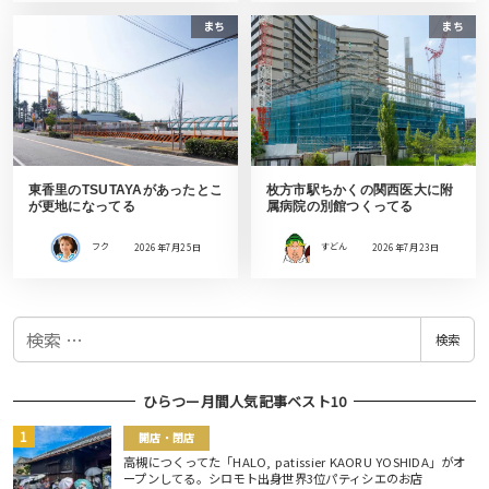
まち
まち
東香里のTSUTAYAがあったとこ
枚方市駅ちかくの関西医大に附
が更地になってる
属病院の別館つくってる
フク
2026年7月25日
すどん
2026年7月23日
検
検索
索
ひらつー月間人気記事ベスト10
開店・閉店
高槻につくってた「HALO, patissier KAORU YOSHIDA」がオ
ープンしてる。シロモト出身世界3位パティシエのお店