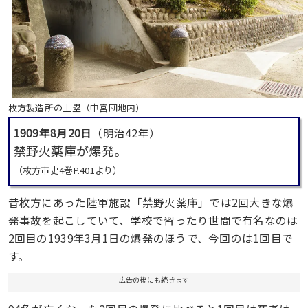
枚方製造所の土塁（中宮団地内）
1909年8月20日
（明治42年）
禁野火薬庫が爆発。
（枚方市史4巻P.401より）
昔枚方にあった陸軍施設「禁野火薬庫」では2回大きな爆
発事故を起こしていて、学校で習ったり世間で有名なのは
2回目の1939年3月1日の爆発のほうで、今回のは1回目で
す。
広告の後にも続きます