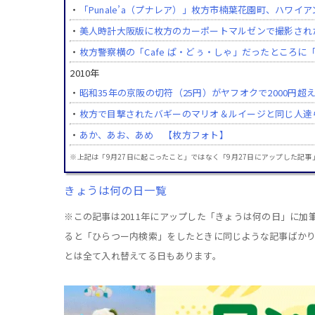
・
「Punale’a（プナレア）」枚方市楠葉花園町、ハワ
・
美人時計大阪版に枚方のカーポートマルゼンで撮影され
・
枚方警察横の「Cafe ぱ・どぅ・しゃ」だったところに「CA
2010年
・
昭和35年の京阪の切符（25円）がヤフオクで2000円
・
枚方で目撃されたバギーのマリオ＆ルイージと同じ人達
・
あか、あお、あめ 【枚方フォト】
※上記は「9月27日に起こったこと」ではなく「9月27日にアップした記事
きょうは何の日一覧
※この記事は2011年にアップした「きょうは何の日」に
ると「ひらつー内検索」をしたときに同じような記事ばか
とは全て入れ替えてる日もあります。