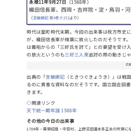
永禄11年9月27日
（1568年）
織田信長軍、西岡・吉祥院・淀・鳥羽・河
（
言継卿記 第4巻 P.272
より）
時代は室町時代末期。今回の出来事は枚方市史
が、織田信長軍が楠葉に放火したのだそうです。
は義昭からの「三好氏を討て」との要望を受け入
の放火というのも
三好三人衆
追討の際の動きじ
広
出典の「
言継卿記
（ときつぐきょうき）」は戦
るのに貴重な資料なのだそうです。国立国会図書
きます。
◇関連リンク
天下統一期年譜 1568年
その他の今日の出来事
1704年 − 幕領招提・中宮村、上野沼田藩本多正永の所領に