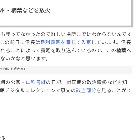
州・楠葉などを放火
にも載ってなかったので詳しい場所まではわからないんです
この前日に信長は
足利義昭を奉じて入京
しています。信長
れることによって義昭を取り込んでいるので、この楠葉へ
ゃないかなと思います。
告の後にも続きます
国期の公家・
山科言継
の日記。戦国期の政治情勢などを知
館デジタルコレクションで原文の
該当部分
を見ることがで
なる