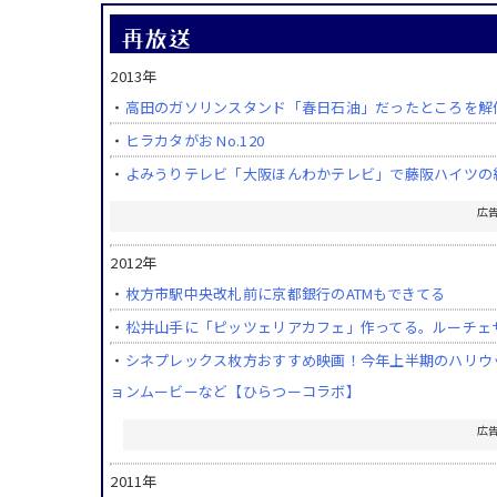
2013年
・
高田のガソリンスタンド「春日石油」だったところを解
・
ヒラカタがお No.120
・
よみうりテレビ「大阪ほんわかテレビ」で藤阪ハイツの給
広
2012年
・
枚方市駅中央改札前に京都銀行のATMもできてる
・
松井山手に「ピッツェリアカフェ」作ってる。ルーチェ
・
シネプレックス枚方おすすめ映画！今年上半期のハリウ
ョンムービーなど【ひらつーコラボ】
広
2011年