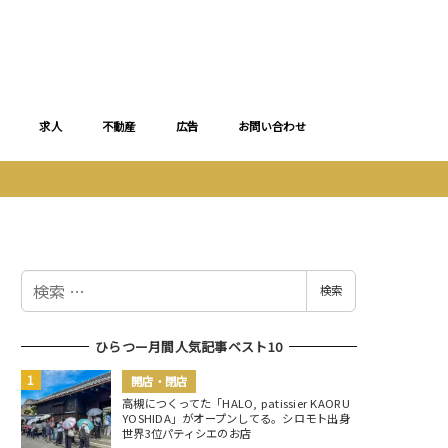
求人
不動産
広告
お問い合わせ
検
検索
索
ひらつー月間人気記事ベスト10
開店・閉店
高槻につくってた「HALO, patissier KAORU
YOSHIDA」がオープンしてる。シロモト出身
世界3位パティシエのお店