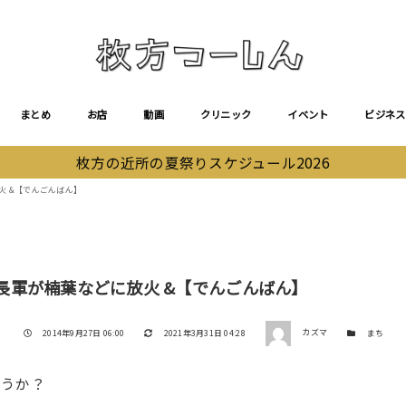
まとめ
お店
動画
クリニック
イベント
ビジネス
枚方の近所の夏祭りスケジュール2026
火 &【でんごんばん】
信長軍が楠葉などに放火 &【でんごんばん】
著者
投稿日
更新日
カテゴリー
2014年9月27日 06:00
2021年3月31日 04:28
カズマ
まち
ょうか？