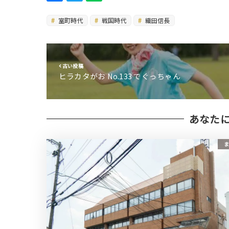
室町時代
戦国時代
織田信長
古い投稿
ヒラカタがお No.133 でぐっちゃん
あなた
ま