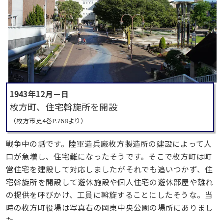
1943年12月－日
枚方町、住宅斡旋所を開設
（枚方市史4巻P.768より）
戦争中の話です。陸軍造兵廠枚方製造所の建設によって人
口が急増し、住宅難になったそうです。そこで枚方町は町
営住宅を建設して対応しましたがそれでも追いつかず、住
宅斡旋所を開設して遊休施設や個人住宅の遊休部屋や離れ
の提供を呼びかけ、工員に斡旋することにしたそうな。当
時の枚方町役場は写真右の岡東中央公園の場所にありまし
た。