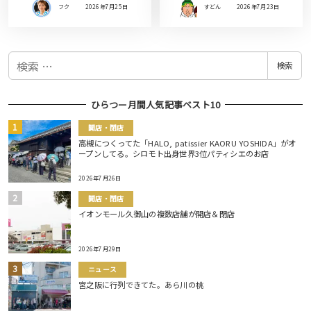
フク
2026年7月25日
すどん
2026年7月23日
検
検索
索
ひらつー月間人気記事ベスト10
開店・閉店
高槻につくってた「HALO, patissier KAORU YOSHIDA」がオ
ープンしてる。シロモト出身世界3位パティシエのお店
2026年7月26日
開店・閉店
イオンモール久御山の複数店舗が開店＆閉店
2026年7月29日
ニュース
宮之阪に行列できてた。あら川の桃