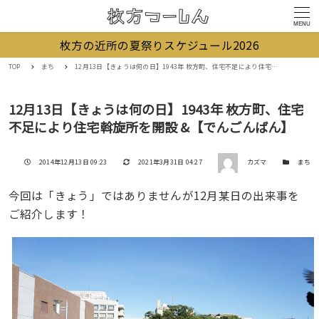
MENU
枚方の近所の夏祭りスケジュール2026
TOP
まち
12月13日【きょうは何の日】1943年 枚方町、住宅不足により住宅斡旋所を開設 &【でんごんばん】
12月13日【きょうは何の日】1943年 枚方町、住宅
不足により住宅斡旋所を開設 &【でんごんばん】
著者
投稿日
更新日
カテゴリー
2014年12月13日 09:23
2021年3月31日 04:27
カズマ
まち
今回は「きょう」ではありませんが12月某日の出来事を
ご紹介します！