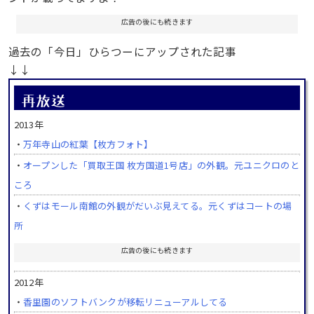
広告の後にも続きます
過去の「今日」ひらつーにアップされた記事
↓↓
2013年
・
万年寺山の紅葉【枚方フォト】
・
オープンした「買取王国 枚方国道1号店」の外観。元ユニクロのと
ころ
・
くずはモール南館の外観がだいぶ見えてる。元くずはコートの場
所
広告の後にも続きます
2012年
・
香里園のソフトバンクが移転リニューアルしてる