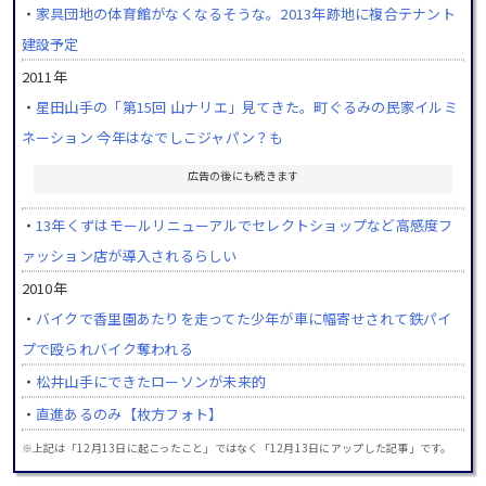
・
家具団地の体育館がなくなるそうな。2013年跡地に複合テナント
建設予定
2011年
・
星田山手の「第15回 山ナリエ」見てきた。町ぐるみの民家イルミ
ネーション 今年はなでしこジャパン？も
広告の後にも続きます
・
13年くずはモールリニューアルでセレクトショップなど高感度フ
ァッション店が導入されるらしい
2010年
・
バイクで香里園あたりを走ってた少年が車に幅寄せされて鉄パイ
プで殴られバイク奪われる
・
松井山手にできたローソンが未来的
・
直進あるのみ【枚方フォト】
※上記は「12月13日に起こったこと」ではなく「12月13日にアップした記事」です。