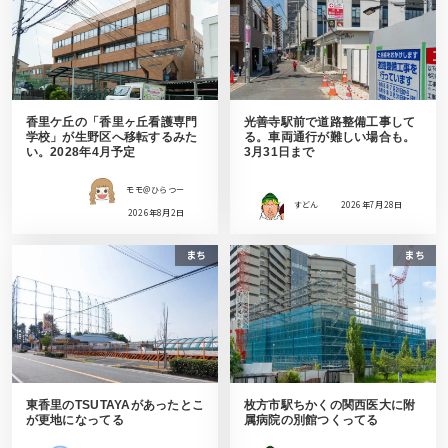
香里ケ丘の「香里ヶ丘看護専門
光善寺駅前で道路整備工事して
学校」が生野区へ移転するみた
る。車両通行が難しい場合も。
い。2028年4月予定
3月31日まで
モモ＠ひらつー
すどん
2026年7月28日
2026年8月2日
まち
まち
東香里のTSUTAYAがあったとこ
枚方市駅ちかくの関西医大に附
が更地になってる
属病院の別館つくってる