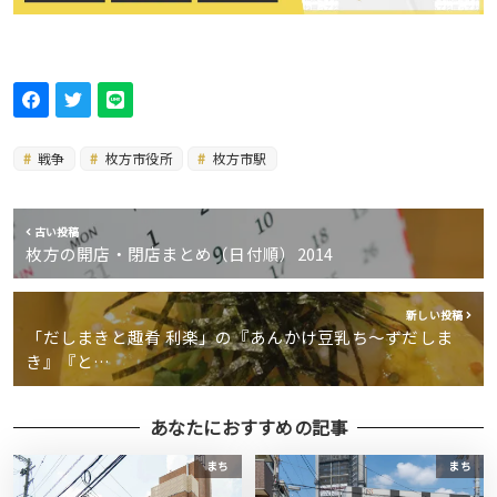
戦争
枚方市役所
枚方市駅
古い投稿
枚方の開店・閉店まとめ（日付順）2014
新しい投稿
「だしまきと趣肴 利楽」の『あんかけ豆乳ち〜ずだしま
き』『と…
あなたにおすすめの記事
まち
まち