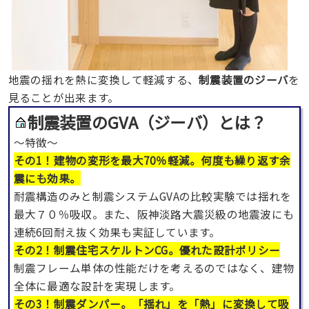
地震の揺れを熱に変換して軽減する、
制震装置のジーバ
を
見ることが出来ます。
制震装置のGVA（ジーバ）とは？
〜特徴〜
その1！建物の変形を最大70％軽減。何度も繰り返す余
震にも効果。
耐震構造のみと制震システムGVAの比較実験では揺れを
最大７０％吸収。また、阪神淡路大震災級の地震波にも
連続6回耐え抜く効果も実証しています。
その2！制震住宅スケルトンCG。優れた設計ポリシー
制震フレーム単体の性能だけを考えるのではなく、建物
全体に最適な設計を実現します。
その3！制震ダンパー。「揺れ」を「熱」に変換して吸