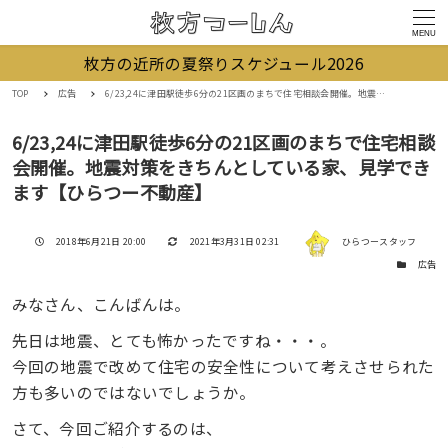
MENU
枚方の近所の夏祭りスケジュール2026
TOP
広告
6/23,24に津田駅徒歩6分の21区画のまちで住宅相談会開催。地震対策をきちんとしている家、見学できます【ひらつー不動産】
6/23,24に津田駅徒歩6分の21区画のまちで住宅相談
会開催。地震対策をきちんとしている家、見学でき
ます【ひらつー不動産】
著者
投稿日
更新日
2018年6月21日 20:00
2021年3月31日 02:31
ひらつースタッフ
カテゴリー
広告
みなさん、こんばんは。
先日は地震、とても怖かったですね・・・。
今回の地震で改めて住宅の安全性について考えさせられた
方も多いのではないでしょうか。
さて、今回ご紹介するのは、