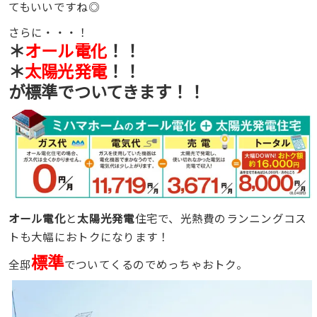
てもいいですね◎
さらに・・・！
＊
オール電化
！！
＊
太陽光発電
！！
が標準でついてきます！！
オール電化
と
太陽光発電
住宅で、光熱費のランニングコス
トも大幅におトクになります！
標準
全邸
でついてくるのでめっちゃおトク。