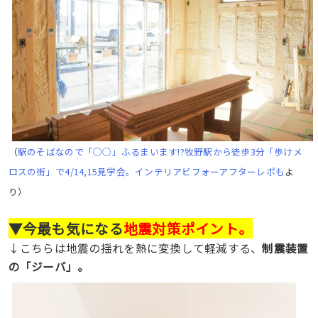
（
駅のそばなので「○○」ふるまいます!?牧野駅から徒歩3分「歩けメ
ロスの街」で4/14,15見学会。インテリアビフォーアフターレポも
よ
り）
▼今最も気になる
地震対策ポイント。
↓こちらは地震の揺れを熱に変換して軽減する、
制震装置
の「ジーバ」。