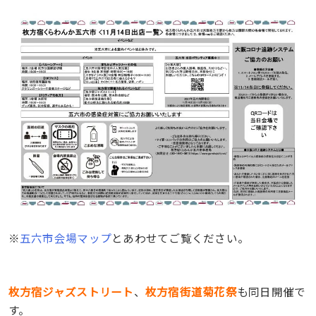
※
五六市会場マップ
とあわせてご覧ください。
枚方宿ジャズストリート
、
枚方宿街道菊花祭
も同日開催で
す。