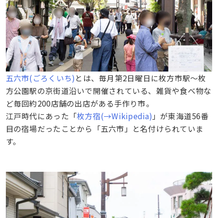
五六市(ごろくいち)
とは、毎月第2日曜日に枚方市駅～枚
方公園駅の京街道沿いで開催されている、雑貨や食べ物な
ど毎回約200店舗の出店がある手作り市。
江戸時代にあった「
枚方宿(→Wikipedia)
」が東海道56番
目の宿場だったことから「五六市」と名付けられていま
す。