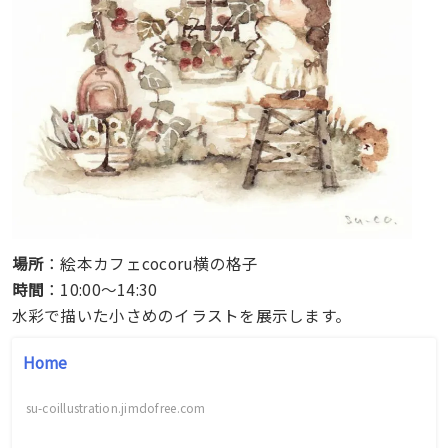
場所
：絵本カフェcocoru横の格子
時間
：10:00～14:30
水彩で描いた小さめのイラストを展示します。
Home
su-coillustration.jimdofree.com