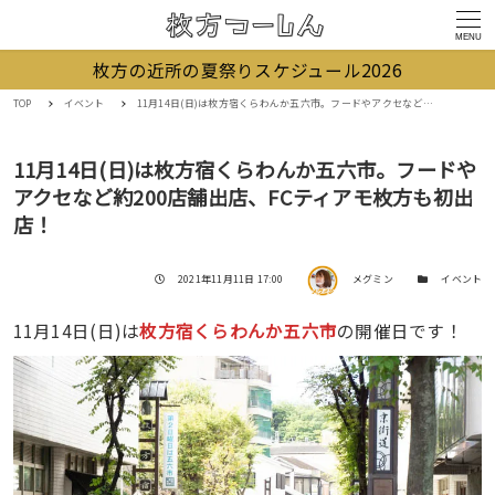
MENU
枚方の近所の夏祭りスケジュール2026
TOP
イベント
11月14日(日)は枚方宿くらわんか五六市。フードやアクセなど約200店舗出店、FCティアモ枚方も初出店！
11月14日(日)は枚方宿くらわんか五六市。フードや
アクセなど約200店舗出店、FCティアモ枚方も初出
店！
著者
投稿日
カテゴリー
2021年11月11日 17:00
メグミン
イベント
11月14日(日)は
枚方宿くらわんか五六市
の開催日です！