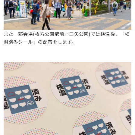
また一部会場(枚方公園駅前／三矢公園)では検温後、「検
温済みシール」の配布をします。