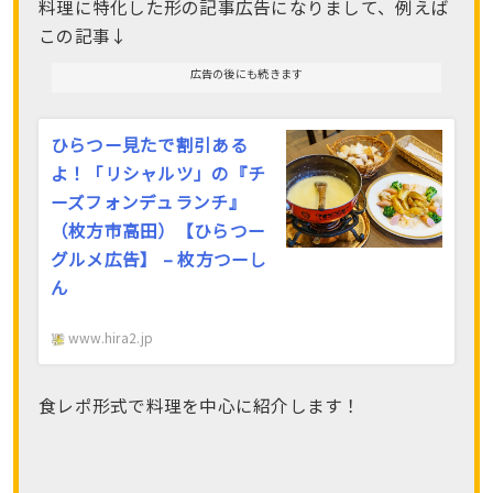
料理に特化した形の記事広告になりまして、例えば
この記事↓
広告の後にも続きます
ひらつー見たで割引ある
よ！「リシャルツ」の『チ
ーズフォンデュランチ』
（枚方市高田）【ひらつー
グルメ広告】 – 枚方つーし
ん
www.hira2.jp
食レポ形式で料理を中心に紹介します！