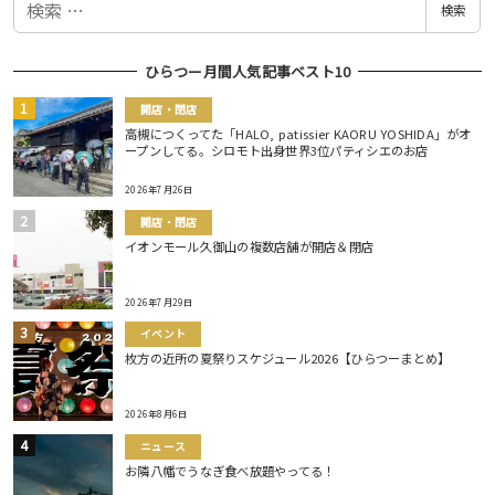
検索
索
ひらつー月間人気記事ベスト10
開店・閉店
高槻につくってた「HALO, patissier KAORU YOSHIDA」がオ
ープンしてる。シロモト出身世界3位パティシエのお店
2026年7月26日
開店・閉店
イオンモール久御山の複数店舗が開店＆閉店
2026年7月29日
イベント
枚方の近所の夏祭りスケジュール2026【ひらつーまとめ】
2026年8月6日
ニュース
お隣八幡でうなぎ食べ放題やってる！