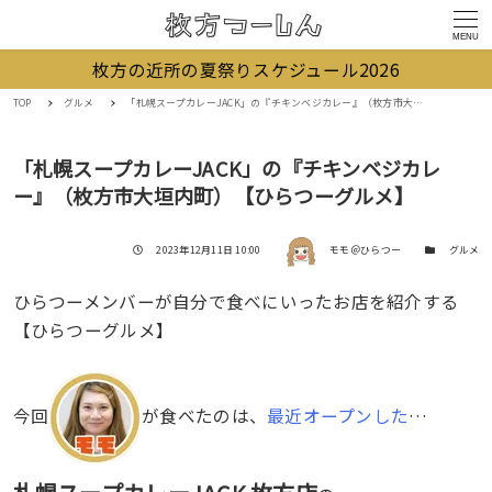
MENU
枚方の近所の夏祭りスケジュール2026
TOP
グルメ
「札幌スープカレーJACK」の『チキンベジカレー』（枚方市大垣内町）【ひらつーグルメ】
「札幌スープカレーJACK」の『チキンベジカレ
ー』（枚方市大垣内町）【ひらつーグルメ】
著者
投稿日
カテゴリー
2023年12月11日 10:00
モモ＠ひらつー
グルメ
ひらつーメンバーが自分で食べにいったお店を紹介する
【ひらつーグルメ】
今回
が食べたのは、
最近オープンした
…