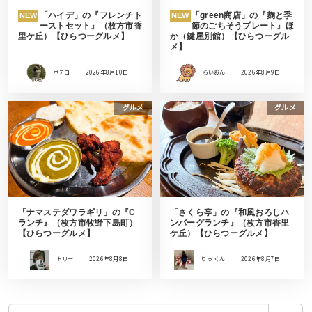
「ハイデ」の『フレンチト
「green商店」の『麹と季
NEW
NEW
ーストセット』（枚方市香
節のごちそうプレート』ほ
里ケ丘）【ひらつーグルメ】
か（鍵屋別館）【ひらつーグル
メ】
ポテコ
2026年8月10日
らいおん
2026年8月9日
グルメ
グルメ
「ナマステダワラギリ」の『C
「さくら亭」の『和風おろしハ
ランチ』（枚方市牧野下島町）
ンバーグランチ』（枚方市香里
【ひらつーグルメ】
ケ丘）【ひらつーグルメ】
トリー
2026年8月8日
りっ くん
2026年8月7日
検