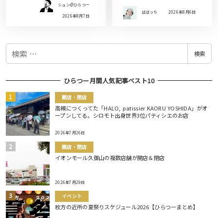
シュン@ひらつー
ばばっち
2026年8月6日
2026年8月7日
検
検索
索
ひらつー月間人気記事ベスト10
開店・閉店
高槻につくってた「HALO, patissier KAORU YOSHIDA」がオ
ープンしてる。シロモト出身世界3位パティシエのお店
2026年7月26日
開店・閉店
イオンモール久御山の複数店舗が開店＆閉店
2026年7月29日
イベント
枚方の近所の夏祭りスケジュール2026【ひらつーまとめ】