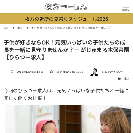
MENU
枚方の近所の夏祭りスケジュール2026
TOP
求人
子供が好きならOK！元気いっぱいの子供たちの成長を一緒に見守りませんか？― がじゅまる木保育園【ひらつー求人】
子供が好きならOK！元気いっぱいの子供たちの成
長を一緒に見守りませんか？― がじゅまる木保育園
【ひらつー求人】
著者
投稿日
更新日
2017年12月3日 15:00
2024年1月24日 13:16
シュン@ひらつー
カテゴリー
求人
今回のひらつー求人は、元気いっぱいな子供たちと一緒に
楽しく働くお仕事！