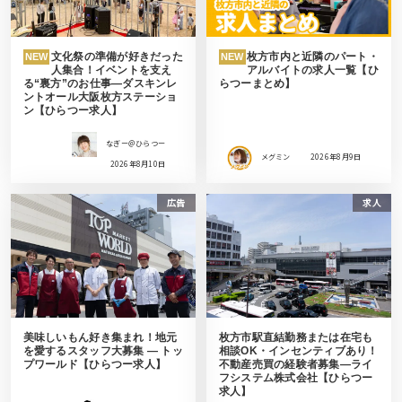
文化祭の準備が好きだった
枚方市内と近隣のパート・
NEW
NEW
人集合！イベントを支え
アルバイトの求人一覧【ひ
る“裏方”のお仕事―ダスキンレ
らつーまとめ】
ントオール大阪枚方ステーショ
ン【ひらつー求人】
なぎー＠ひらつー
メグミン
2026年8月9日
2026年8月10日
広告
求人
美味しいもん好き集まれ！地元
枚方市駅直結勤務または在宅も
を愛するスタッフ大募集 ― トッ
相談OK・インセンティブあり！
プワールド【ひらつー求人】
不動産売買の経験者募集―ライ
フシステム株式会社【ひらつー
求人】