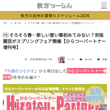
MENU
枚方の近所の夏祭りスケジュール2026
TOP
まとめ
そろそろ春…新しい習い事初めてみない？京阪園芸がスプリングフェア開催【ひらつーパートナー増刊号】
そろそろ春…新しい習い事初めてみない？京阪
PR
園芸がスプリングフェア開催【ひらつーパートナー
増刊号】
著者
投稿日
カテゴリー
カテゴリー
2023年2月26日 17:00
ナーガ
まとめ
広告
「
今週のひらかた
」から飛び出した
ひらつーパートナー増
刊号
3月号のお届け！