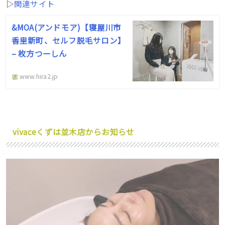
▷
関連サイト
&MOA(アンドモア)【寝屋川市
香里新町、セルフ脱毛サロン】
– 枚方つーしん
www.hira2.jp
vivaceくずは並木店からお知らせ