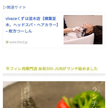
▷
関連サイト
vivaceくずは並木店【樟葉並
木、ヘッドスパ・ヘアカラー】
– 枚方つーしん
www.hira2.jp
牛フィレ肉専門店 糸旬SHI-JUNがランチ始めました