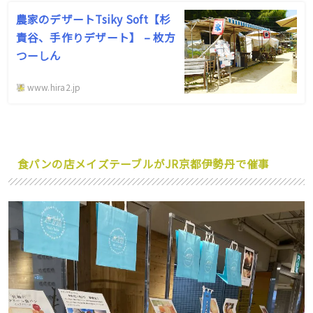
農家のデザートTsiky Soft【杉
責谷、手作りデザート】 – 枚方
つーしん
www.hira2.jp
食パンの店メイズテーブルがJR京都伊勢丹で催事