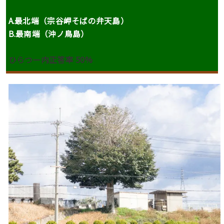
A.最北端（宗谷岬そばの弁天島）
B.最南端（沖ノ鳥島）
ひらつー内正答率 50%