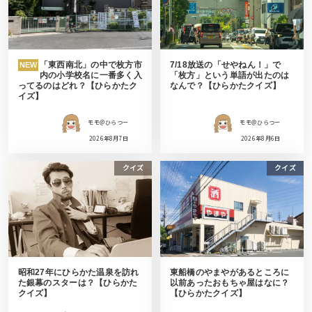
「東西南北」の中で枚方市
7/18放送の「せやねん！」で
NEW
内の小学校名に一番多く入
「枚方」という単語が出たのは
ってるのはどれ？【ひらかたク
なんで？【ひらかたクイズ】
イズ】
モモ＠ひらつー
モモ＠ひらつー
2026年8月7日
2026年8月6日
クイズ
クイズ
昭和27年にひらかた温泉を訪れ
東船橋のやまやがあるところに
た銀幕のスターは？【ひらかた
以前あったおもちゃ屋はなに？
クイズ】
【ひらかたクイズ】