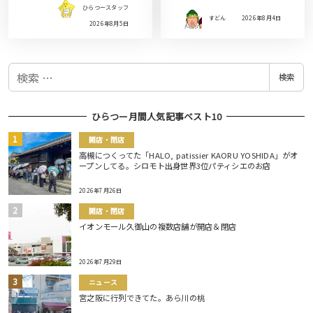
ひらつースタッフ
すどん
2026年8月4日
2026年8月5日
検
検索
索
ひらつー月間人気記事ベスト10
開店・閉店
高槻につくってた「HALO, patissier KAORU YOSHIDA」がオ
ープンしてる。シロモト出身世界3位パティシエのお店
2026年7月26日
開店・閉店
イオンモール久御山の複数店舗が開店＆閉店
2026年7月29日
ニュース
宮之阪に行列できてた。あら川の桃