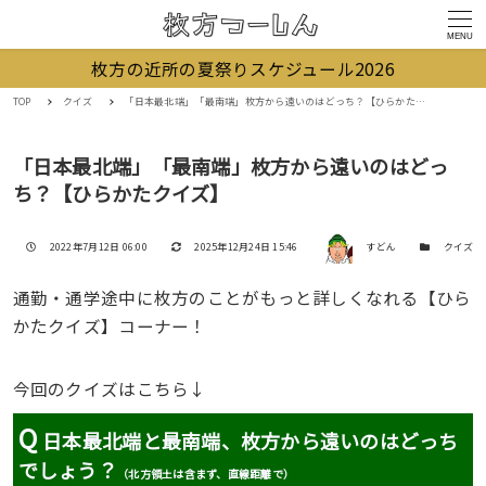
MENU
枚方の近所の夏祭りスケジュール2026
TOP
クイズ
「日本最北端」「最南端」枚方から遠いのはどっち？【ひらかたクイズ】
「日本最北端」「最南端」枚方から遠いのはどっ
ち？【ひらかたクイズ】
著者
投稿日
更新日
カテゴリー
2022年7月12日 06:00
2025年12月24日 15:46
すどん
クイズ
通勤・通学途中に枚方のことがもっと詳しくなれる【ひら
かたクイズ】コーナー！
今回のクイズはこちら↓
Q
日本最北端と最南端、枚方から遠いのはどっち
でしょう？
（北方領土は含まず、直線距離で）