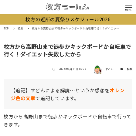
MENU
枚方の近所の夏祭りスケジュール2026
TOP
特集
枚方から高野山まで徒歩かキックボードか自転車で行く！ダイエット失敗したから
枚方から高野山まで徒歩かキックボードか自転車で
行く！ダイエット失敗したから
著者
投稿日
カテゴリー
2024年4月11日 02:29
すどん
特集
【追記】すどんによる解説…というか感想を
オレン
ジ色の文章
で追記しています。
枚方から高野山まで徒歩かキックボードか自転車で行って
きます。