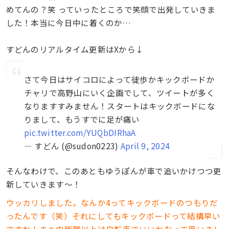
めてんの？笑 っていったところで笑顔で出発していきま
した！本当に今日中に着くのか…
すどんのリアルタイム更新はXから↓
さて今日はサイコロによって徒歩かキックボードか
チャリで高野山にいく企画でして、ツイートが多く
なりますすみません！スタートはキックボードにな
りまして、もうすでに足が痛い
pic.twitter.com/YUQbDIRhaA
— すどん (@sudon0223)
April 9, 2024
そんなわけで、このあともゆうぽんが車で追いかけつつ更
新していきます〜！
ウッカリしました。なんか4ってキックボードのつもりだ
ったんです（笑）それにしてもキックボードって結構早い
ですね！まぁ中距離以上は自転車でいいかなって思いまし