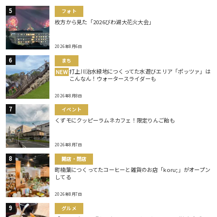
フォト
枚方から見た「2026びわ湖大花火大会」
2026年8月6日
まち
打上川治水緑地につくってた水遊びエリア「ポッツァ」は
NEW
こんなん！ウォータースライダーも
2026年8月8日
イベント
くずモにクッピーラムネカフェ！限定りんご飴も
2026年8月7日
開店・閉店
町楠葉につくってたコーヒーと雑貨のお店「koru;」がオープン
してる
2026年8月7日
グルメ