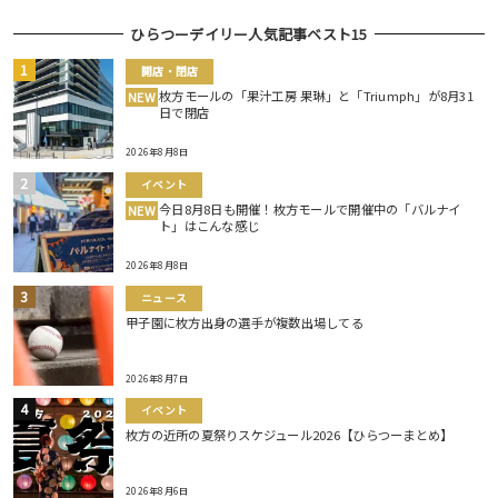
ひらつーデイリー人気記事ベスト15
開店・閉店
枚方モールの「果汁工房 果琳」と「Triumph」が8月31
NEW
日で閉店
2026年8月8日
イベント
今日8月8日も開催！枚方モールで開催中の「バルナイ
NEW
ト」はこんな感じ
2026年8月8日
ニュース
甲子園に枚方出身の選手が複数出場してる
2026年8月7日
イベント
枚方の近所の夏祭りスケジュール2026【ひらつーまとめ】
2026年8月6日