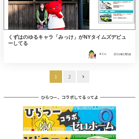
くずはのゆるキャラ「みっけ」がNYタイムズデビュ
ーしてる
すどん
2016年2月5日
投
1
2
稿
ナ
ひらつー、コラボしてるってよ
ビ
ゲ
ー
シ
ョ