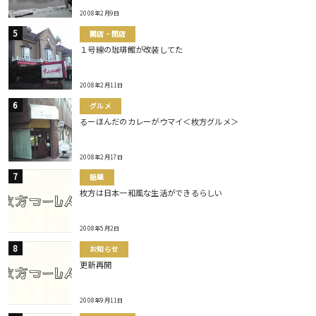
2008年2月9日
開店・閉店
１号線の珈琲館が改装してた
2008年2月11日
グルメ
るーほんだのカレーがウマイ＜枚方グルメ＞
2008年2月17日
話題
枚方は日本一和風な生活ができるらしい
2008年5月2日
お知らせ
更新再開
2008年9月11日