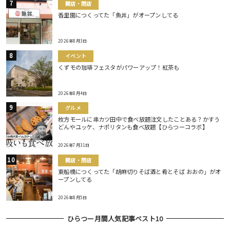
開店・閉店
香里園につくってた「魚丼」がオープンしてる
2026年8月3日
イベント
くずモの珈琲フェスタがパワーアップ！紅茶も
2026年8月4日
グルメ
枚方モールに串カツ田中で食べ放題注文したことある？かすう
どんやユッケ、ナポリタンも食べ放題【ひらつーコラボ】
2026年7月31日
開店・閉店
東船橋につくってた「胡麻切りそば酒と肴とそば おおの」がオ
ープンしてる
2026年8月5日
ひらつー月間人気記事ベスト10