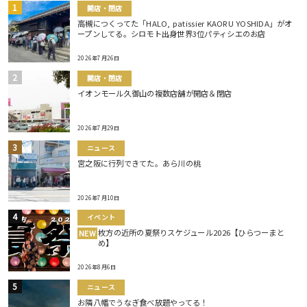
開店・閉店
高槻につくってた「HALO, patissier KAORU YOSHIDA」がオ
ープンしてる。シロモト出身世界3位パティシエのお店
2026年7月26日
開店・閉店
イオンモール久御山の複数店舗が開店＆閉店
2026年7月29日
ニュース
宮之阪に行列できてた。あら川の桃
2026年7月10日
イベント
枚方の近所の夏祭りスケジュール2026【ひらつーまと
NEW
め】
2026年8月6日
ニュース
お隣八幡でうなぎ食べ放題やってる！