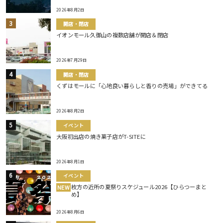
2026年8月2日
開店・閉店
イオンモール久御山の複数店舗が開店＆閉店
2026年7月29日
開店・閉店
くずはモールに「心地良い暮らしと香りの売場」ができてる
2026年8月2日
イベント
大阪初出店の焼き菓子店がT-SITEに
2026年8月1日
イベント
枚方の近所の夏祭りスケジュール2026【ひらつーまと
NEW
め】
2026年8月6日