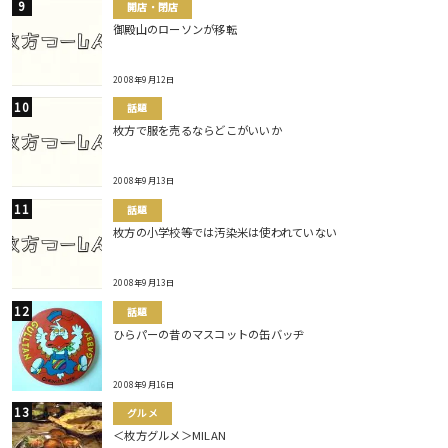
開店・閉店
御殿山のローソンが移転
2008年9月12日
話題
枚方で服を売るならどこがいいか
2008年9月13日
話題
枚方の小学校等では汚染米は使われていない
2008年9月13日
話題
ひらパーの昔のマスコットの缶バッヂ
2008年9月16日
グルメ
＜枚方グルメ＞MILAN