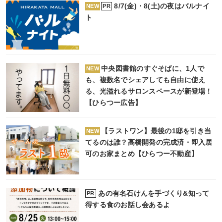
8/7(金)・8(土)の夜はバルナイ
PR
NEW
ト
中央図書館のすぐそばに、1人で
NEW
も、複数名でシェアしても自由に使え
る、光溢れるサロンスペースが新登場！
【ひらつー広告】
【ラストワン】最後の1邸を引き当
NEW
てるのは誰？高橋開発の完成済・即入居
可のお家まとめ【ひらつー不動産】
あの有名石けんを手づくり&知って
PR
得する食のお話し会あるよ