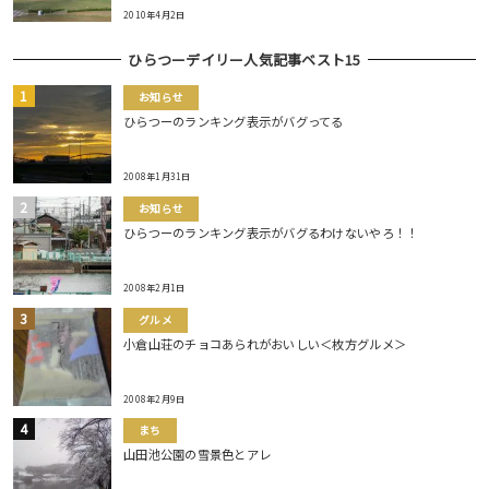
2010年4月2日
ひらつーデイリー人気記事ベスト15
お知らせ
ひらつーのランキング表示がバグってる
2008年1月31日
お知らせ
ひらつーのランキング表示がバグるわけないやろ！！
2008年2月1日
グルメ
小倉山荘のチョコあられがおいしい＜枚方グルメ＞
2008年2月9日
まち
山田池公園の雪景色とアレ