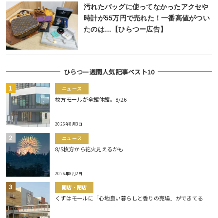
汚れたバッグに使ってなかったアクセや
時計が55万円で売れた！一番高値がつい
たのは…【ひらつー広告】
ひらつー週間人気記事ベスト10
ニュース
枚方モールが全館休館。8/26
2026年8月3日
ニュース
8/5枚方から花火見えるかも
2026年8月2日
開店・閉店
くずはモールに「心地良い暮らしと香りの売場」ができてる