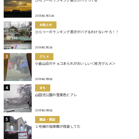
ひらつーのランキング表示がバグってる
2008年1月31日
お知らせ
ひらつーのランキング表示がバグるわけないやろ！！
2008年2月1日
グルメ
小倉山荘のチョコあられがおいしい＜枚方グルメ＞
2008年2月9日
まち
山田池公園の雪景色とアレ
2008年2月9日
開店・閉店
１号線の珈琲館が改装してた