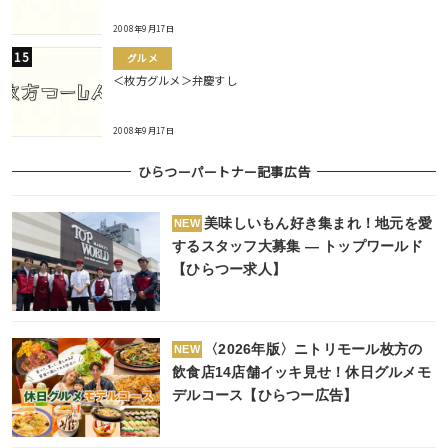
2008年9月17日
グルメ
＜枚方グルメ＞弁慶すし
2008年9月17日
ひらつーパートナー記事広告
美味しいもん好き集まれ！地元を愛
NEW
するスタッフ大募集 ― トップワールド
【ひらつー求人】
〈2026年版〉ニトリモール枚方の
NEW
飲食店14店舗イッキ見せ！休日グルメモ
デルコース【ひらつー広告】