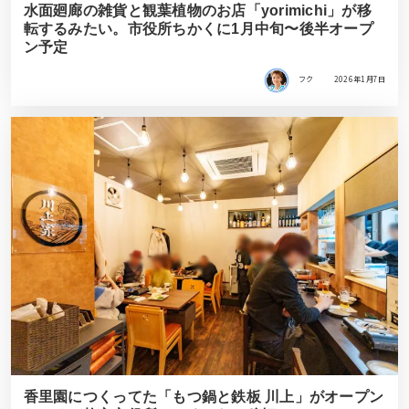
水面廻廊の雑貨と観葉植物のお店「yorimichi」が移
転するみたい。市役所ちかくに1月中旬〜後半オープ
ン予定
フク
2026年1月7日
香里園につくってた「もつ鍋と鉄板 川上」がオープン