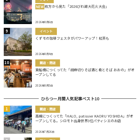
枚方から見た「2026びわ湖大花火大会」
NEW
2026年8月6日
イベント
くずモの珈琲フェスタがパワーアップ！紅茶も
2026年8月4日
開店・閉店
東船橋につくってた「胡麻切りそば酒と肴とそば おおの」がオ
ープンしてる
2026年8月5日
ひらつー月間人気記事ベスト10
開店・閉店
高槻につくってた「HALO, patissier KAORU YOSHIDA」がオ
ープンしてる。シロモト出身世界3位パティシエのお店
2026年7月26日