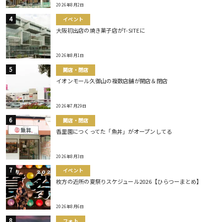
2026年8月2日
イベント
大阪初出店の焼き菓子店がT-SITEに
2026年8月1日
開店・閉店
イオンモール久御山の複数店舗が開店＆閉店
2026年7月29日
開店・閉店
香里園につくってた「魚丼」がオープンしてる
2026年8月3日
イベント
枚方の近所の夏祭りスケジュール2026【ひらつーまとめ】
2026年8月6日
フォト