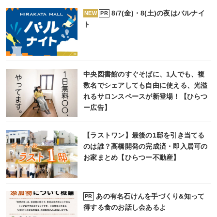
8/7(金)・8(土)の夜はバルナイ
PR
NEW
ト
中央図書館のすぐそばに、1人でも、複
数名でシェアしても自由に使える、光溢
れるサロンスペースが新登場！【ひらつ
ー広告】
【ラストワン】最後の1邸を引き当てる
のは誰？高橋開発の完成済・即入居可の
お家まとめ【ひらつー不動産】
あの有名石けんを手づくり&知って
PR
得する食のお話し会あるよ