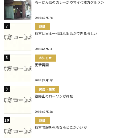
るーほんだのカレーがウマイ＜枚方グルメ＞
2008年2月17日
話題
枚方は日本一和風な生活ができるらしい
2008年5月2日
お知らせ
更新再開
2008年9月11日
開店・閉店
御殿山のローソンが移転
2008年9月12日
話題
枚方で服を売るならどこがいいか