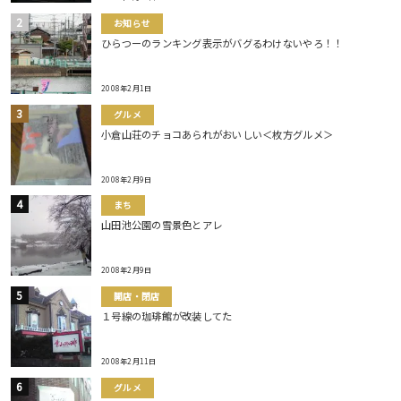
お知らせ
ひらつーのランキング表示がバグるわけないやろ！！
2008年2月1日
グルメ
小倉山荘のチョコあられがおいしい＜枚方グルメ＞
2008年2月9日
まち
山田池公園の雪景色とアレ
2008年2月9日
開店・閉店
１号線の珈琲館が改装してた
2008年2月11日
グルメ