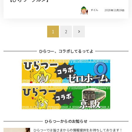
すどん
2020年11月19日
投
1
2
稿
ナ
ひらつー、コラボしてるってよ
ビ
ゲ
ー
シ
ョ
ン
ひらつーからのお知らせ
ひらつーでは皆さまからの情報提供をお待ちしております！