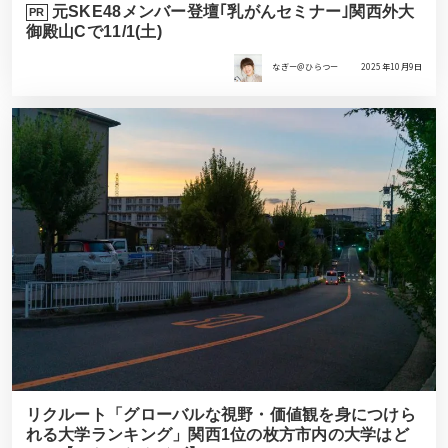
元SKE48メンバー登壇｢乳がんセミナー｣関西外大
PR
御殿山Cで11/1(土)
なぎー＠ひらつー
2025年10月9日
リクルート「グローバルな視野・価値観を身につけら
れる大学ランキング」関西1位の枚方市内の大学はど