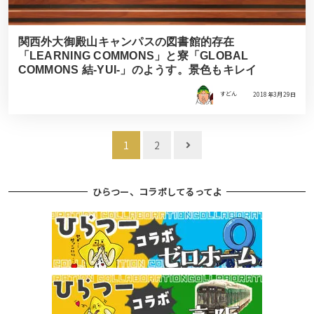
関西外大御殿山キャンパスの図書館的存在
「LEARNING COMMONS」と寮「GLOBAL
COMMONS 結-YUI-」のようす。景色もキレイ
すどん
2018年3月29日
投
1
2
稿
ナ
ひらつー、コラボしてるってよ
ビ
ゲ
ー
シ
ョ
ン