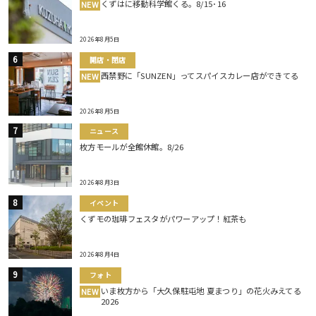
くずはに移動科学館くる。8/15･16
NEW
2026年8月5日
開店・閉店
西禁野に「SUNZEN」ってスパイスカレー店ができてる
NEW
2026年8月5日
ニュース
枚方モールが全館休館。8/26
2026年8月3日
イベント
くずモの珈琲フェスタがパワーアップ！紅茶も
2026年8月4日
フォト
いま枚方から「大久保駐屯地 夏まつり」の花火みえてる
NEW
2026