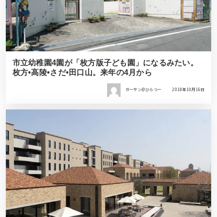
市立幼稚園4園が「枚方版子ども園」になるみたい。
枚方•高陵•さだ•田口山。来年の4月から
ガーサン＠ひらつー
2018年10月16日