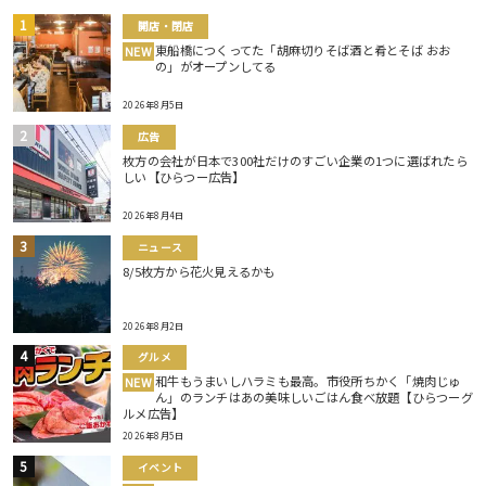
開店・閉店
東船橋につくってた「胡麻切りそば酒と肴とそば おお
NEW
の」がオープンしてる
2026年8月5日
広告
枚方の会社が日本で300社だけのすごい企業の1つに選ばれたら
しい【ひらつー広告】
2026年8月4日
ニュース
8/5枚方から花火見えるかも
2026年8月2日
グルメ
和牛もうまいしハラミも最高。市役所ちかく「焼肉じゅ
NEW
ん」のランチはあの美味しいごはん食べ放題【ひらつーグ
ルメ広告】
2026年8月5日
イベント