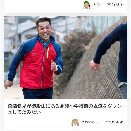
すどん
2020年3月1日
森脇健児が御殿山にある高陵小学校前の坂道をダッシ
ュしてたみたい
モモ＠ひらつー
2020年2月25日