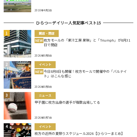
2010年4月2日
ひらつーデイリー人気記事ベスト15
開店・閉店
枚方モールの「果汁工房 果琳」と「Triumph」が8月31
NEW
日で閉店
2026年8月8日
イベント
今日8月8日も開催！枚方モールで開催中の「バルナイ
NEW
ト」はこんな感じ
2026年8月8日
ニュース
甲子園に枚方出身の選手が複数出場してる
2026年8月7日
イベント
枚方の近所の夏祭りスケジュール2026【ひらつーまとめ】