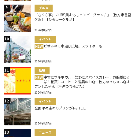
グルメ
「さくら亭」の『和風おろしハンバーグランチ』（枚方市香里
ケ丘）【ひらつーグルメ】
2026年8月7日
イベント
ビオルネに水遊び広場。スライダーも
NEW
2026年8月8日
話題
中宮にポキボウル！禁野にスパイスカレー！東船橋にそ
NEW
ば！楠葉にコーヒーと雑貨のお店！枚方めっちゃお店オー
プンしたやん【今週のひらかた】
2026年8月7日
イベント
全国津々浦々のプリンがT-SITEに
2026年8月7日
ニュース