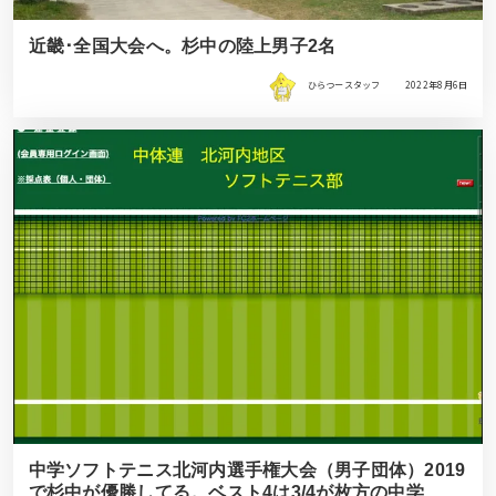
近畿･全国大会へ。杉中の陸上男子2名
ひらつースタッフ
2022年8月6日
中学ソフトテニス北河内選手権大会（男子団体）2019
で杉中が優勝してる。ベスト4は3/4が枚方の中学