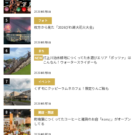
2026年8月6日
フォト
枚方から見た「2026びわ湖大花火大会」
2026年8月6日
まち
打上川治水緑地につくってた水遊びエリア「ポッツァ」は
NEW
こんなん！ウォータースライダーも
2026年8月8日
イベント
くずモにクッピーラムネカフェ！限定りんご飴も
2026年8月7日
開店・閉店
町楠葉につくってたコーヒーと雑貨のお店「koru;」がオープン
してる
2026年8月7日