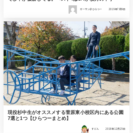
ガーサン＠ひらつー
2019年7月9日
現役杉中生がオススメする菅原東小校区内にある公園
7選と1つ【ひらつーまとめ】
すどん
2018年12月25日