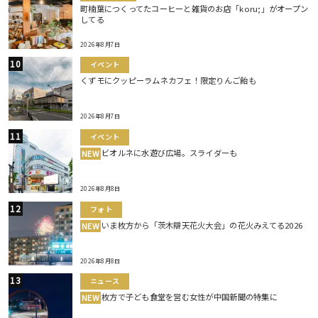
町楠葉につくってたコーヒーと雑貨のお店「koru;」がオープン
してる
2026年8月7日
イベント
くずモにクッピーラムネカフェ！限定りんご飴も
2026年8月7日
イベント
ビオルネに水遊び広場。スライダーも
NEW
2026年8月8日
フォト
いま枚方から「茨木辯天花火大会」の花火みえてる2026
NEW
2026年8月8日
ニュース
枚方で子ども食堂を営む女性が中国新聞の特集に
NEW