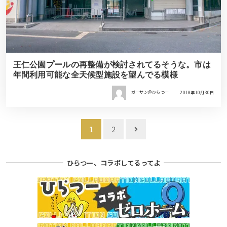
王仁公園プールの再整備が検討されてるそうな。市は
年間利用可能な全天候型施設を望んでる模様
ガーサン＠ひらつー
2018年10月30日
投
1
2
稿
ナ
ひらつー、コラボしてるってよ
ビ
ゲ
ー
シ
ョ