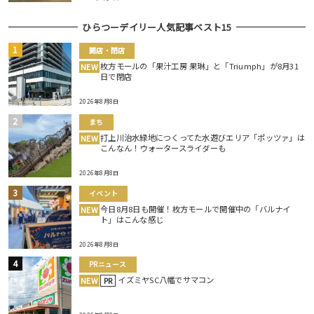
ひらつーデイリー人気記事ベスト15
開店・閉店
枚方モールの「果汁工房 果琳」と「Triumph」が8月31
NEW
日で閉店
2026年8月8日
まち
打上川治水緑地につくってた水遊びエリア「ポッツァ」は
NEW
こんなん！ウォータースライダーも
2026年8月8日
イベント
今日8月8日も開催！枚方モールで開催中の「バルナイ
NEW
ト」はこんな感じ
2026年8月8日
PRニュース
イズミヤSC八幡でサマコン
NEW
PR