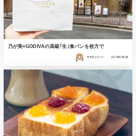
乃が美×GODIVAの高級｢生｣食パンを枚方で
モモ＠ひらつー
2024年2月2日