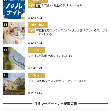
8/7(金)・8(土)の夜はバルナイト
NEW
PR
2026年8月6日
開店・閉店
中宮東之町につくってたポキボウル店「アリハウス」がオ
NEW
ープンしてる
2026年8月6日
イベント
くずはに移動科学館くる。8/15･16
2026年8月5日
イベント
くずモの珈琲フェスタがパワーアップ！紅茶も
2026年8月4日
ひらつーパートナー記事広告