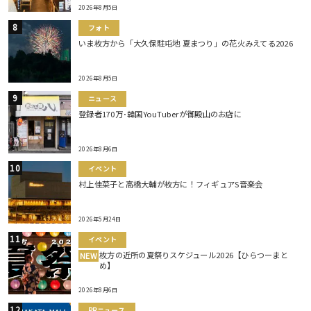
2026年8月5日
フォト
いま枚方から「大久保駐屯地 夏まつり」の花火みえてる2026
2026年8月5日
ニュース
登録者170万･韓国YouTuberが御殿山のお店に
2026年8月6日
イベント
村上佳菜子と高橋大輔が枚方に！フィギュアS音楽会
2026年5月24日
イベント
枚方の近所の夏祭りスケジュール2026【ひらつーまと
NEW
め】
2026年8月6日
PRニュース