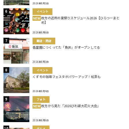
2026年8月1日
イベント
枚方の近所の夏祭りスケジュール2026【ひらつーまと
NEW
め】
2026年8月6日
開店・閉店
香里園につくってた「魚丼」がオープンしてる
2026年8月3日
イベント
くずモの珈琲フェスタがパワーアップ！紅茶も
2026年8月4日
フォト
枚方から見た「2026びわ湖大花火大会」
NEW
2026年8月6日
グルメ