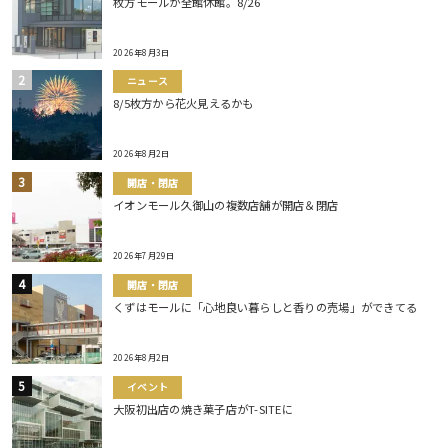
枚方モールが全館休館。8/26
2026年8月3日
ニュース
8/5枚方から花火見えるかも
2026年8月2日
開店・閉店
イオンモール久御山の複数店舗が開店＆閉店
2026年7月29日
開店・閉店
くずはモールに「心地良い暮らしと香りの売場」ができてる
2026年8月2日
イベント
大阪初出店の焼き菓子店がT-SITEに