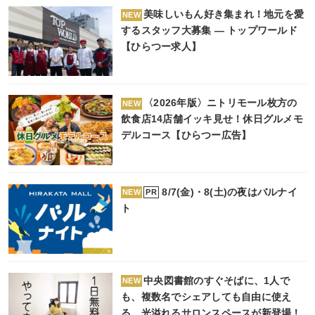
美味しいもん好き集まれ！地元を愛
NEW
するスタッフ大募集 ― トップワールド
【ひらつー求人】
〈2026年版〉ニトリモール枚方の
NEW
飲食店14店舗イッキ見せ！休日グルメモ
デルコース【ひらつー広告】
8/7(金)・8(土)の夜はバルナイ
PR
NEW
ト
中央図書館のすぐそばに、1人で
NEW
も、複数名でシェアしても自由に使え
る、光溢れるサロンスペースが新登場！