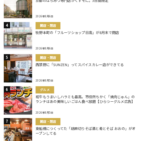
京都のはちみつ専門店がくずモに。3日間限定
2026年8月6日
開店・閉店
牧野本町の「フルーツショップ日高」が8月末で閉店
2026年8月6日
開店・閉店
西禁野に「SUNZEN」ってスパイスカレー店ができてる
2026年8月5日
グルメ
和牛もうまいしハラミも最高。市役所ちかく「焼肉じゅん」の
ランチはあの美味しいごはん食べ放題【ひらつーグルメ広告】
2026年8月5日
開店・閉店
東船橋につくってた「胡麻切りそば酒と肴とそば おおの」がオ
ープンしてる