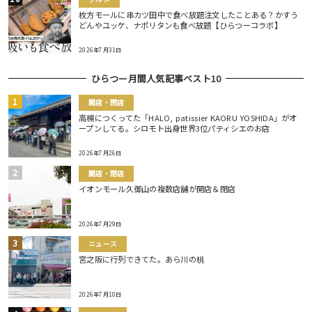
枚方モールに串カツ田中で食べ放題注文したことある？かすう
どんやユッケ、ナポリタンも食べ放題【ひらつーコラボ】
2026年7月31日
ひらつー月間人気記事ベスト10
開店・閉店
高槻につくってた「HALO, patissier KAORU YOSHIDA」がオ
ープンしてる。シロモト出身世界3位パティシエのお店
2026年7月26日
開店・閉店
イオンモール久御山の複数店舗が開店＆閉店
2026年7月29日
ニュース
宮之阪に行列できてた。あら川の桃
2026年7月10日