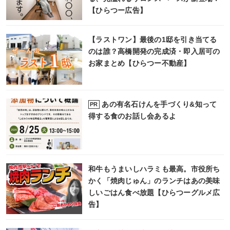
【ひらつー広告】
【ラストワン】最後の1邸を引き当てる
のは誰？高橋開発の完成済・即入居可の
お家まとめ【ひらつー不動産】
あの有名石けんを手づくり&知って
PR
得する食のお話し会あるよ
和牛もうまいしハラミも最高。市役所ち
かく「焼肉じゅん」のランチはあの美味
しいごはん食べ放題【ひらつーグルメ広
告】