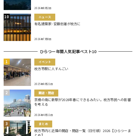
2026年8月2日
ニュース
有名建築家･安藤忠雄が枚方に
2026年7月8日
ひらつー年間人気記事ベスト10
イベント
枚方市駅に人すんごい
2025年9月21日
開店・閉店
京橋の南に新駅が2028年春にできるみたい。枚方市民への影響
を考える
2026年4月11日
まとめ
枚方市内と近隣の開店・閉店一覧（日付順）2026【ひらつーま
とめ】