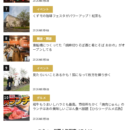
2026年8月6日
イベント
くずモの珈琲フェスタがパワーアップ！紅茶も
2026年8月4日
開店・閉店
東船橋につくってた「胡麻切りそば酒と肴とそば おおの」がオ
ープンしてる
2026年8月5日
イベント
見たらいいことあるかも！狐になって枚方を練り歩く
2026年8月6日
グルメ
和牛もうまいしハラミも最高。市役所ちかく「焼肉じゅん」の
ランチはあの美味しいごはん食べ放題【ひらつーグルメ広告】
2026年8月5日