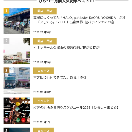
ひらつー月間人気記事ベスト10
開店・閉店
高槻につくってた「HALO, patissier KAORU YOSHIDA」がオ
ープンしてる。シロモト出身世界3位パティシエのお店
2026年7月26日
開店・閉店
イオンモール久御山の複数店舗が開店＆閉店
2026年7月29日
ニュース
宮之阪に行列できてた。あら川の桃
2026年7月10日
イベント
枚方の近所の夏祭りスケジュール2026【ひらつーまとめ】
2026年8月6日
ニュース