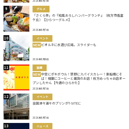
2026年8月7日
グルメ
「さくら亭」の『和風おろしハンバーグランチ』（枚方市香里
ケ丘）【ひらつーグルメ】
2026年8月7日
イベント
ビオルネに水遊び広場。スライダーも
NEW
2026年8月8日
話題
中宮にポキボウル！禁野にスパイスカレー！東船橋にそ
NEW
ば！楠葉にコーヒーと雑貨のお店！枚方めっちゃお店オー
プンしたやん【今週のひらかた】
2026年8月7日
イベント
全国津々浦々のプリンがT-SITEに
2026年8月7日
ニュース