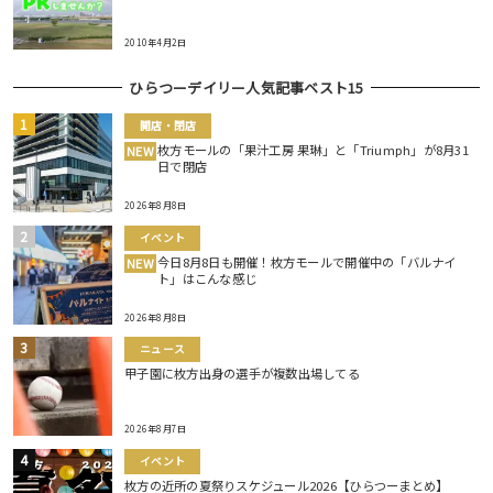
2010年4月2日
ひらつーデイリー人気記事ベスト15
開店・閉店
枚方モールの「果汁工房 果琳」と「Triumph」が8月31
NEW
日で閉店
2026年8月8日
イベント
今日8月8日も開催！枚方モールで開催中の「バルナイ
NEW
ト」はこんな感じ
2026年8月8日
ニュース
甲子園に枚方出身の選手が複数出場してる
2026年8月7日
イベント
枚方の近所の夏祭りスケジュール2026【ひらつーまとめ】