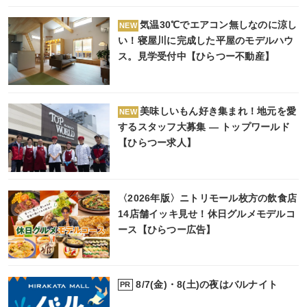
気温30℃でエアコン無しなのに涼し
NEW
い！寝屋川に完成した平屋のモデルハウ
ス。見学受付中【ひらつー不動産】
美味しいもん好き集まれ！地元を愛
NEW
するスタッフ大募集 ― トップワールド
【ひらつー求人】
〈2026年版〉ニトリモール枚方の飲食店
14店舗イッキ見せ！休日グルメモデルコ
ース【ひらつー広告】
8/7(金)・8(土)の夜はバルナイト
PR