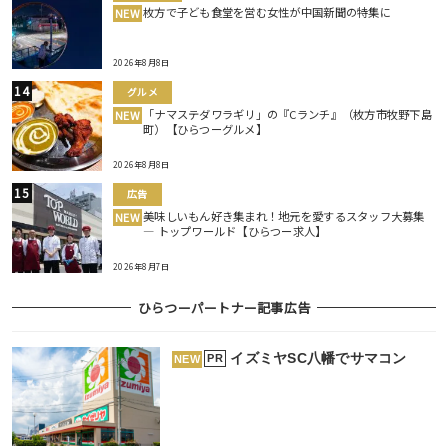
枚方で子ども食堂を営む女性が中国新聞の特集に
NEW
2026年8月8日
グルメ
「ナマステダワラギリ」の『Cランチ』（枚方市牧野下島
NEW
町）【ひらつーグルメ】
2026年8月8日
広告
美味しいもん好き集まれ！地元を愛するスタッフ大募集
NEW
― トップワールド【ひらつー求人】
2026年8月7日
ひらつーパートナー記事広告
イズミヤSC八幡でサマコン
PR
NEW