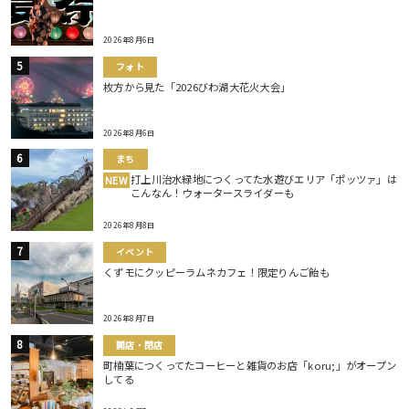
2026年8月6日
フォト
枚方から見た「2026びわ湖大花火大会」
2026年8月6日
まち
打上川治水緑地につくってた水遊びエリア「ポッツァ」は
NEW
こんなん！ウォータースライダーも
2026年8月8日
イベント
くずモにクッピーラムネカフェ！限定りんご飴も
2026年8月7日
開店・閉店
町楠葉につくってたコーヒーと雑貨のお店「koru;」がオープン
してる