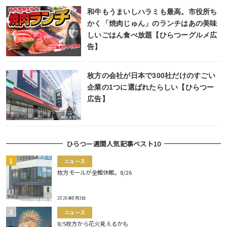
和牛もうまいしハラミも最高。市役所ち
かく「焼肉じゅん」のランチはあの美味
しいごはん食べ放題【ひらつーグルメ広
告】
枚方の会社が日本で300社だけのすごい
企業の1つに選ばれたらしい【ひらつー
広告】
ひらつー週間人気記事ベスト10
ニュース
枚方モールが全館休館。8/26
2026年8月3日
ニュース
8/5枚方から花火見えるかも