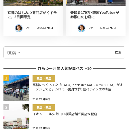
京都のはちみつ専門店がくずモ
登録者170万･韓国YouTuberが
に。3日間限定
御殿山のお店に
フク
2026年8月6日
フク
2026年8月6日
検
検索
索
ひらつー月間人気記事ベスト10
開店・閉店
高槻につくってた「HALO, patissier KAORU YOSHIDA」がオ
ープンしてる。シロモト出身世界3位パティシエのお店
2026年7月26日
開店・閉店
イオンモール久御山の複数店舗が開店＆閉店
2026年7月29日