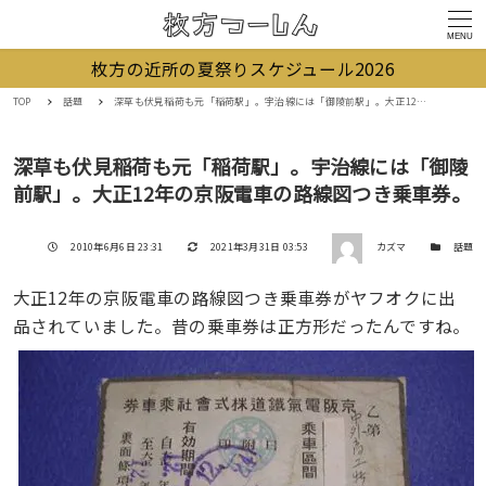
MENU
枚方の近所の夏祭りスケジュール2026
TOP
話題
深草も伏見稲荷も元「稲荷駅」。宇治線には「御陵前駅」。大正12年の京阪電車の路線図つき乗車券。
深草も伏見稲荷も元「稲荷駅」。宇治線には「御陵
前駅」。大正12年の京阪電車の路線図つき乗車券。
著者
投稿日
更新日
カテゴリー
2010年6月6日 23:31
2021年3月31日 03:53
カズマ
話題
大正12年の京阪電車の路線図つき乗車券がヤフオクに出
品されていました。昔の乗車券は正方形だったんですね。