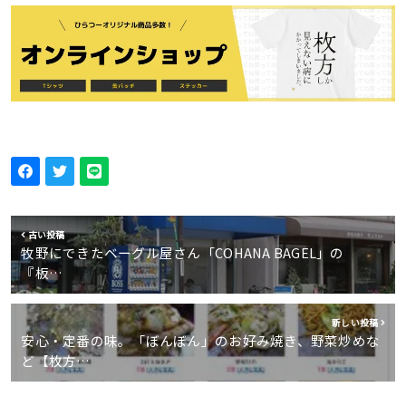
古い投稿
牧野にできたベーグル屋さん「COHANA BAGEL」の
『板…
新しい投稿
安心・定番の味。「ぼんぼん」のお好み焼き、野菜炒めな
ど【枚方…