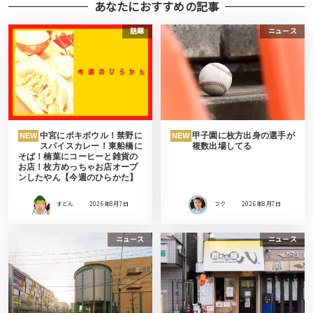
あなたにおすすめの記事
話題
ニュース
中宮にポキボウル！禁野に
甲子園に枚方出身の選手が
NEW
NEW
スパイスカレー！東船橋に
複数出場してる
そば！楠葉にコーヒーと雑貨の
お店！枚方めっちゃお店オープ
ンしたやん【今週のひらかた】
すどん
2026年8月7日
フク
2026年8月7日
ニュース
ニュース