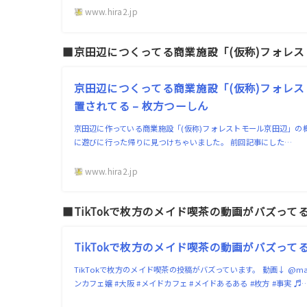
www.hira2.jp
■京田辺につくってる商業施設「(仮称)フォレ
京田辺につくってる商業施設「(仮称)フォレ
置されてる – 枚方つーしん
京田辺に作っている商業施設「(仮称)フォレストモール京田辺」の
に遊びに行った帰りに見つけちゃいました。 前回記事にした…
www.hira2.jp
■TikTokで枚方のメイド喫茶の動画がバズって
TikTokで枚方のメイド喫茶の動画がバズってる
TikTokで枚方のメイド喫茶の投稿がバズっています。 動画↓ @maid_
ンカフェ嬢 #大阪 #メイドカフェ #メイドあるある #枚方 #事実 ♬