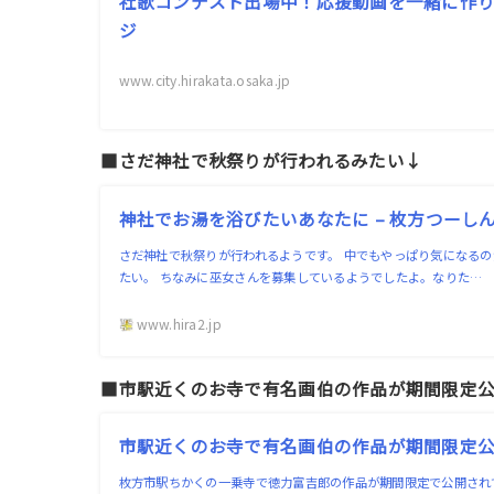
社歌コンテスト出場中！応援動画を一緒に作りま
ジ
www.city.hirakata.osaka.jp
■さだ神社で秋祭りが行われるみたい↓
神社でお湯を浴びたいあなたに – 枚方つーし
さだ神社で秋祭りが行われるようです。 中でもやっぱり気になる
たい。 ちなみに巫女さんを募集しているようでしたよ。なりた…
www.hira2.jp
■市駅近くのお寺で有名画伯の作品が期間限定公開
市駅近くのお寺で有名画伯の作品が期間限定公開。
枚方市駅ちかくの一乗寺で徳力富吉郎の作品が期間限定で公開され