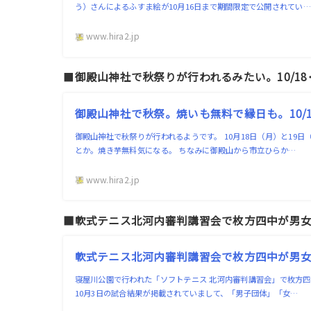
う）さんによるふすま絵が10月16日まで期間限定で公開されてい…
www.hira2.jp
■
御殿山神社で秋祭りが行われるみたい。10/18･
御殿山神社で秋祭。焼いも無料で縁日も。10/18
御殿山神社で秋祭りが行われるようです。 10月18日（月）と19
とか。焼き芋無料気になる。 ちなみに御殿山から市立ひらか…
www.hira2.jp
■軟式テニス北河内審判講習会で枚方四中が男
軟式テニス北河内審判講習会で枚方四中が男女と
寝屋川公園で行われた「ソフトテニス 北河内審判講習会」で枚方四
10月3日の試合結果が掲載されていまして、「男子団体」「女…