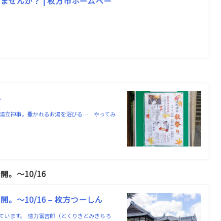
せんか？ | 枚方市ホームペー
ん
の湯立神事。撒かれるお湯を浴びる……やってみ
。〜10/16
〜10/16 – 枚方つーしん
ています。 徳力富吉郎（とくりきとみきちろ