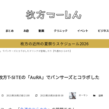
まとめ
お店
動画
クリニック
イベント
ビジネス
枚方の近所の夏祭りスケジュール2026
「AuRA」でパンサーズとコラボしたドリンクが登場したり【今週のひらかた】
枚方T-SITEの「AuRA」でパンサーズとコラボした
著者
投稿日
更新日
カテゴリー
2021年10月15日 21:00
2021年10月16日 00:30
ガーサン
話題