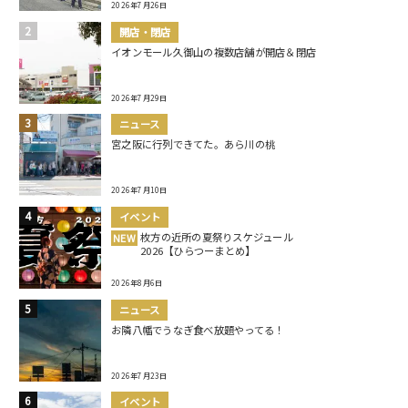
2026年7月26日
開店・閉店
イオンモール久御山の複数店舗が開店＆閉店
2026年7月29日
ニュース
宮之阪に行列できてた。あら川の桃
2026年7月10日
イベント
枚方の近所の夏祭りスケジュール
NEW
2026【ひらつーまとめ】
2026年8月6日
ニュース
お隣八幡でうなぎ食べ放題やってる！
2026年7月23日
イベント