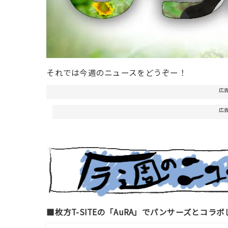
それでは今週のニュースをどうぞー！
広
広
■枚方T-SITEの「AuRA」でパンサーズとコ