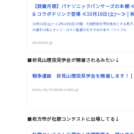
【読書月間】パナソニックパンサーズの本棚 ≪10
& コラボドリンク登場 ≪10月16日(土)～≫ | 枚方
10月16日(土)～11月14日(日)の間、大阪府枚方市を拠点とす
の選手19名とティリ・ロラン監督のおすすめの本や「バイブル…
store.tsite.jp
■
妙見山煙突見学会が開催されるみたい↓
戦争遺跡 妙見山煙突見学会を開催します！ |
www.city.hirakata.osaka.jp
■
枚方市が社歌コンテストに出場してる↓