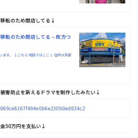
が移転のため閉店してる↓
転のため閉店してる – 枚方つ
ます。 ↓こちら 地図ではここ↓ 住所は京都
…
欺被害防止を訴えるドラマを制作したみたい↓
8c06069ce8167f494e0b6e230b0ed634c2
金50万円を支払い↓