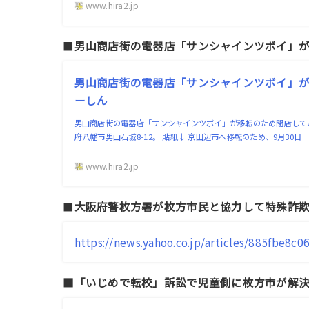
www.hira2.jp
■
男山商店街の電器店「サンシャインツボイ」
男山商店街の電器店「サンシャインツボイ」が移
ーしん
男山商店街の電器店「サンシャインツボイ」が移転のため閉店してい
府八幡市男山石城8-12。 貼紙↓ 京田辺市へ移転のため、9月30日
www.hira2.jp
■
大阪府警枚方署が枚方市民と協力して特殊詐
https://news.yahoo.co.jp/articles/885fbe
■「いじめで転校」訴訟で児童側に枚方市が解決