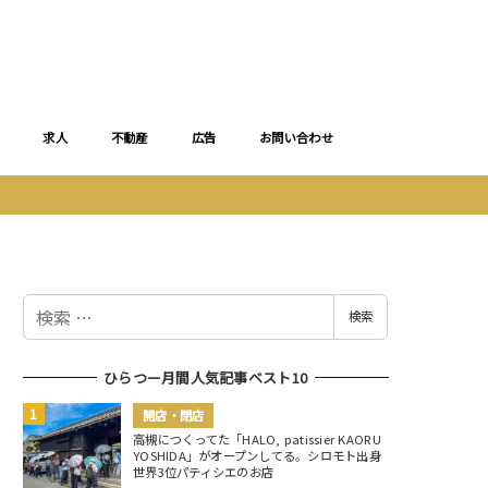
求人
不動産
広告
お問い合わせ
検
検索
索
ひらつー月間人気記事ベスト10
開店・閉店
高槻につくってた「HALO, patissier KAORU
YOSHIDA」がオープンしてる。シロモト出身
世界3位パティシエのお店