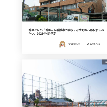
香里ケ丘の「香里ヶ丘看護専門学校」が生野区へ移転するみ
たい。2028年4月予定
モモ＠ひらつー
2026年8月2日
ま