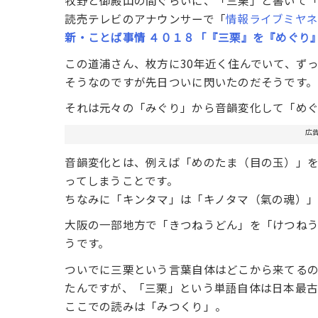
牧野と御殿山の間ぐらいに、「三栗」と書いて
読売テレビのアナウンサーで「
情報ライブミヤ
新・ことば事情 ４０１８「『三栗』を『めぐり
この道浦さん、枚方に30年近く住んでいて、ず
そうなのですが先日ついに閃いたのだそうです。
それは元々の「みぐり」から音韻変化して「め
広
音韻変化とは、例えば「めのたま（目の玉）」
ってしまうことです。
ちなみに「キンタマ」は「キノタマ（氣の魂）」
大阪の一部地方で「きつねうどん」を「けつね
うです。
ついでに三栗という言葉自体はどこから来てる
たんですが、「三栗」という単語自体は日本最
ここでの読みは「みつくり」。