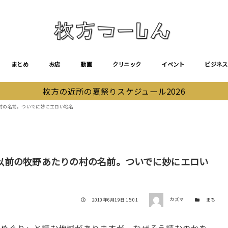
まとめ
お店
動画
クリニック
イベント
ビジネス
枚方の近所の夏祭りスケジュール2026
村の名前。ついでに妙にエロい地名
以前の牧野あたりの村の名前。ついでに妙にエロい
著者
投稿日
カテゴリー
2010年6月19日 15:01
カズマ
まち