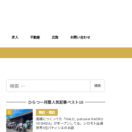
求人
不動産
広告
お問い合わせ
検
検索
索
ひらつー月間人気記事ベスト10
開店・閉店
高槻につくってた「HALO, patissier KAORU
YOSHIDA」がオープンしてる。シロモト出身
世界3位パティシエのお店