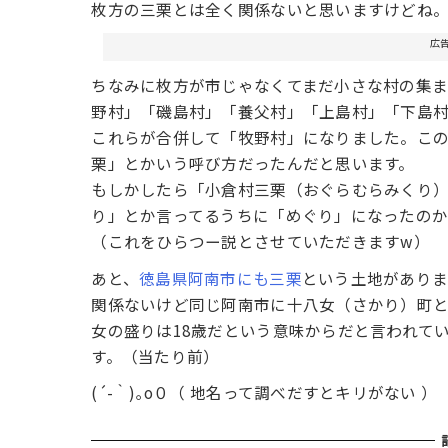
枚方の三栗とは全く関係ないと思いますけどね
広
ちなみに枚方が市じゃなくてまだ小さな村の集
野村」「磯島村」「養父村」「上島村」「下島
これらが合併して「牧野村」になりました。こ
栗」とかいう呼び方だったんだと思います。
もしかしたら「小倉村三栗（おぐらむらみくり
り」とか言ってるうちに「めぐり」になったのか
（これをひらつー説とさせていただきますw）
あと、
徳島県阿南市にも三栗
という土地がありま
関係ないけど同じ阿南市に十八女（さかり）町
女の盛りは18歳だという意味からだと言われて
す。（当たり前）
(´-｀)｡o０（ 地名って調べだすとキリがない ）