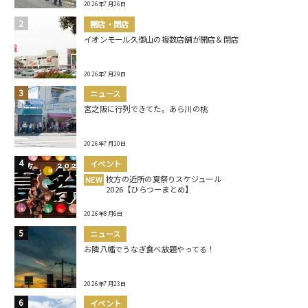
2026年7月26日
開店・閉店
イオンモール久御山の複数店舗が開店＆閉店
2026年7月29日
ニュース
宮之阪に行列できてた。あら川の桃
2026年7月10日
イベント
枚方の近所の夏祭りスケジュール
NEW
2026【ひらつーまとめ】
2026年8月6日
ニュース
お隣八幡でうなぎ食べ放題やってる！
2026年7月23日
イベント