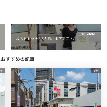
新しい投稿
枚方ヒトツナギ5人目。山下実咲さん
におすすめの記事
ち
まち