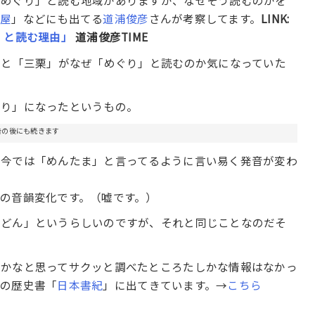
「めぐり」と読む地域がありますが、なぜそう読むのかを
ネ屋
」などにも出てる
道浦俊彦
さんが考察してます。
LINK:
』と読む理由」
道浦俊彦TIME
っと「三栗」がなぜ「めぐり」と読むのか気になっていた
ぐり」になったというもの。
告の後にも続きます
を今では「めんたま」と言ってるように言い易く発音が変わ
の音韻変化です。（嘘です。）
うどん」というらしいのですが、それと同じことなのだそ
のかなと思ってサクッと調べたところたしかな情報はなかっ
古の歴史書「
日本書紀
」に出てきています。→
こちら