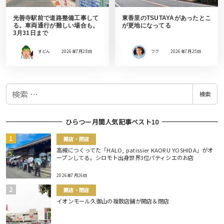
光善寺駅前で道路整備工事して
東香里のTSUTAYAがあったとこ
る。車両通行が難しい場合も。
が更地になってる
3月31日まで
すどん
2026年7月28日
フク
2026年7月25日
検
検索
索
ひらつー月間人気記事ベスト10
開店・閉店
高槻につくってた「HALO, patissier KAORU YOSHIDA」がオ
ープンしてる。シロモト出身世界3位パティシエのお店
2026年7月26日
開店・閉店
イオンモール久御山の複数店舗が開店＆閉店