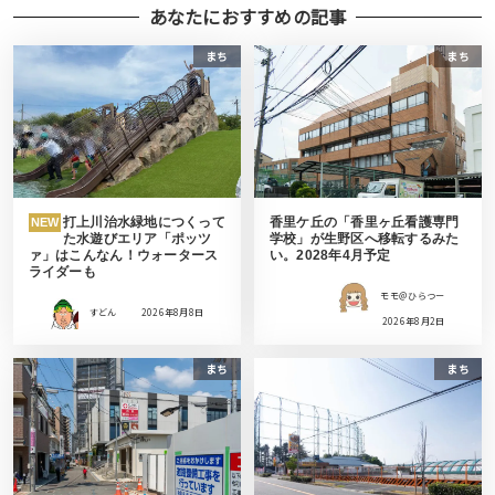
あなたにおすすめの記事
まち
まち
打上川治水緑地につくって
香里ケ丘の「香里ヶ丘看護専門
NEW
た水遊びエリア「ポッツ
学校」が生野区へ移転するみた
ァ」はこんなん！ウォータース
い。2028年4月予定
ライダーも
モモ＠ひらつー
すどん
2026年8月8日
2026年8月2日
まち
まち