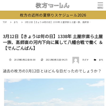
MENU
枚方の近所の夏祭りスケジュール2026
TOP
まち
3月12日【きょうは何の日】1338年 土屋宗直ら土屋一族、高師直の河内下向に属して八幡合戦で働く ＆【でんごんばん】
3月12日【きょうは何の日】1338年 土屋宗直ら土屋
一族、高師直の河内下向に属して八幡合戦で働く ＆
【でんごんばん】
著者
投稿日
更新日
カテゴリー
2015年3月12日 06:00
2021年3月31日 04:25
カズマ
まち
過去の枚方の3月12日とはどんな日だったのでしょうか？