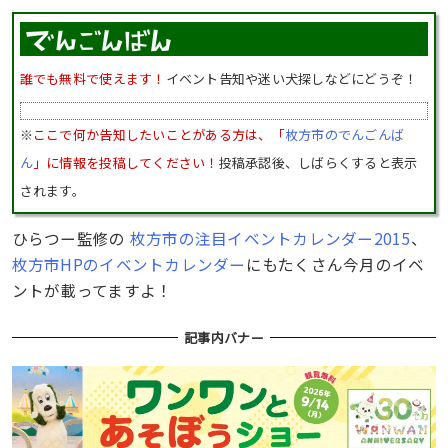
誰でも無料で使えます！
イベント告知や迷い犬探しなどにどうぞ！
※
ここで何か告知したいことがある方は、「
枚方市のでんごんば
ん
」に情報を投稿してください！
投稿承認後、しばらくすると表示
されます。
ひらつー監修の
枚方市の注目イベントカレンダー2015
、
枚方市HPのイベントカレンダー
にもたくさん今月のイベ
ントが載ってますよ！
記事内バナー