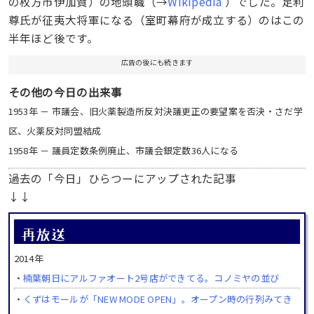
の枚方市伊加賀）の地頭職（→
Wikipedia
）でした。足利
尊氏が征夷大将軍になる（室町幕府が成立する）のはこの
半年ほど後です。
広告の後にも続きます
その他の今日の出来事
1953年 － 市議会、旧火薬製造所反対決議更正の要望案を否決・さだ学
区、火薬反対同盟結成
1958年 － 議員定数条例廃止、市議会銀定数36人になる
過去の「今日」ひらつーにアップされた記事
↓↓
2014年
・
楠葉朝日にアルファオート2号店ができてる。コノミヤの並び
・
くずはモールが「NEW MODE OPEN」。オープン時の行列みてき