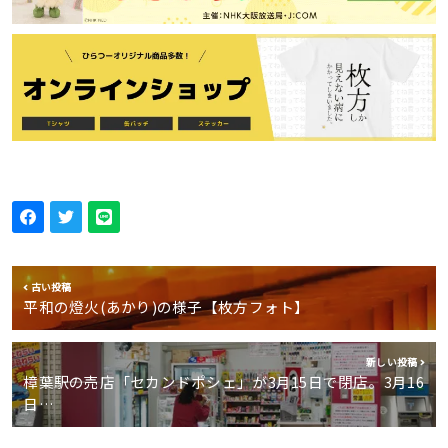
古い投稿
平和の燈火(あかり)の様子【枚方フォト】
新しい投稿
樟葉駅の売店「セカンドポシェ」が3月15日で閉店。3月16
日…