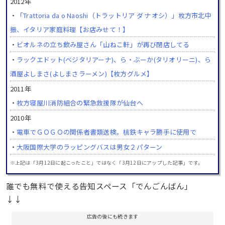
2012年
・
「Trattoria da o Naoshi（トラットリア ダ ナオシ）」枚方市北中
振、イタリア家庭料理【お店みせて！】
・
ビオルネの立ち飲み屋さん「山ねこ軒」が再び閉店してる
・
ラックエドット(ベジタリアーナ)、ら・ぶーか(タリオリーニ)、ら
酒屋よしまさ(よしまさラーメン)【枚方グルメ】
2011年
・
枚方寝屋川消防組合の緊急救援隊が仙台へ
2010年
・
電車でＧＯＧＯの関係者書類送検。桃鉄キャラ勝手に使用で
・
大阪国際大学のラッピングバスは男女２パターン
※上記は「3月12日に起こったこと」ではなく「3月12日にアップした記事」です。
誰でも無料で使える告知スペース「でんごんばん」
↓↓
広告の後にも続きます