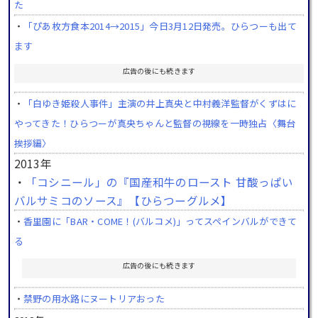
た
・
「ぴあ枚方食本2014→2015」今日3月12日発売。ひらつーも出て
ます
広告の後にも続きます
・
「白ゆき姫殺人事件」主演の井上真央と中村義洋監督がくずはに
やってきた！ひらつーが真央ちゃんと監督の視線を一時独占〈舞台
挨拶編〉
2013年
・
「コシニール」の『国産和牛のロースト 甘酸っぱい
バルサミコのソース』【ひらつーグルメ】
・
香里園に「BAR・COME！(バルコメ)」ってスペインバルができて
る
広告の後にも続きます
・
禁野の用水路にヌートリアおった