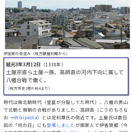
伊加賀の街並み（枚方鍵屋別館から）
延元3年3月12日
（1338年）
土屋宗直ら土屋一族、高師直の河内下向に属して
八幡合戦で働く。
（枚方市史2巻P.484より）
時代は南北朝時代（皇室が分裂してた時代）、八幡の男山
で北朝と南朝の合戦がありました。高師直（こうのもろな
お →
Wikipedia
）とは足利尊氏の側近です。土屋氏は数日
前の「何の日」にも
登場しました
が御家人で伊香賀郷（今