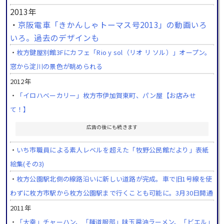
2013年
・
京阪電車「きかんしゃトーマス号2013」の動画いろ
いろ。過去のデザインも
・
枚方鍵屋別館3Fにカフェ「Rio y sol（リオ リ ソル）」オープン。
窓から淀川の景色が眺められる
2012年
・
「イロハベーカリー」枚方市伊加賀東町、パン屋【お店みせ
て！】
広告の後にも続きます
・
いち市職員による素人レベルを超えた「牧野公民館だより」表紙
絵集(その3)
・
枚方公園駅北側の線路沿いに新しい道路が完成。車で旧1号線を使
わずに枚方市駅から枚方公園駅まで行くことも可能に。3月30日開通
2011年
・
「大幸」チャーハン、「麺道服部」味玉醤油ラーメン、「ビエル」