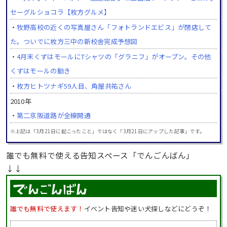
セーグルショコラ【枚方グルメ】
・
牧野高校の近くの写真屋さん「フォトランドエビス」が閉店して
た。ついでに枚方三中の新校舎完成予想図
・
4月末くずはモールにTシャツの「グラニフ」がオープン。その他
くずはモールの動き
・
枚方ヒトツナギ59人目、角屋共祐さん
2010年
・
第二京阪道路が全線開通
※上記は「3月21日に起こったこと」ではなく「3月21日にアップした記事」です。
誰でも無料で使える告知スペース「でんごんばん」
↓↓
誰でも無料で使えます！
イベント告知や迷い犬探しなどにどうぞ！