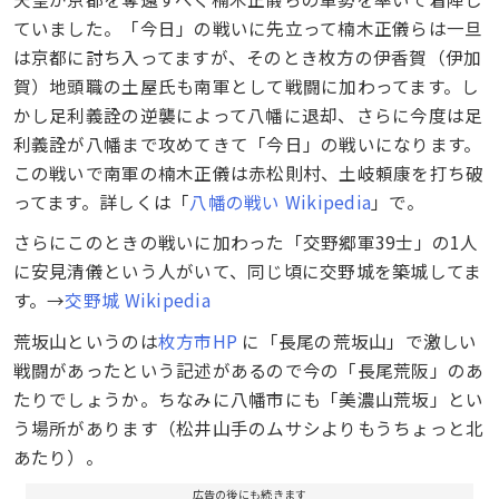
ていました。「今日」の戦いに先立って楠木正儀らは一旦
は京都に討ち入ってますが、そのとき枚方の伊香賀（伊加
賀）地頭職の土屋氏も南軍として戦闘に加わってます。し
かし足利義詮の逆襲によって八幡に退却、さらに今度は足
利義詮が八幡まで攻めてきて「今日」の戦いになります。
この戦いで南軍の楠木正儀は赤松則村、土岐頼康を打ち破
ってます。詳しくは「
八幡の戦い Wikipedia
」で。
さらにこのときの戦いに加わった「交野郷軍39士」の1人
に安見清儀という人がいて、同じ頃に交野城を築城してま
す。→
交野城 Wikipedia
荒坂山というのは
枚方市HP
に「長尾の荒坂山」で激しい
戦闘があったという記述があるので今の「長尾荒阪」のあ
たりでしょうか。ちなみに八幡市にも「美濃山荒坂」とい
う場所があります（松井山手のムサシよりもうちょっと北
あたり）。
広告の後にも続きます