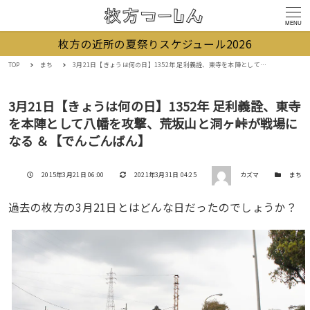
MENU
枚方の近所の夏祭りスケジュール2026
TOP
まち
3月21日【きょうは何の日】1352年 足利義詮、東寺を本陣として八幡を攻撃、荒坂山と洞ヶ峠が戦場になる ＆【でんごんばん】
3月21日【きょうは何の日】1352年 足利義詮、東寺
を本陣として八幡を攻撃、荒坂山と洞ヶ峠が戦場に
なる ＆【でんごんばん】
著者
投稿日
更新日
カテゴリー
2015年3月21日 06:00
2021年3月31日 04:25
カズマ
まち
過去の枚方の3月21日とはどんな日だったのでしょうか？