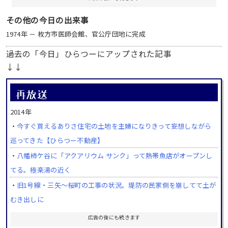
その他の今日の出来事
1974年 － 枚方市医師会館、官公庁団地に完成
過去の「今日」ひらつーにアップされた記事
↓↓
2014年
・
今すぐ買えるありさ住宅の土地を主婦になりきって妄想しながら
巡ってきた【ひらつー不動産】
・
八幡柿ケ谷に「アクアリウム サンク」って熱帯魚店がオープンし
てる。極楽湯の近く
・
旧1号線・三矢～桜町の工事の状況。堤防の民家側を崩してて土が
むき出しに
広告の後にも続きます