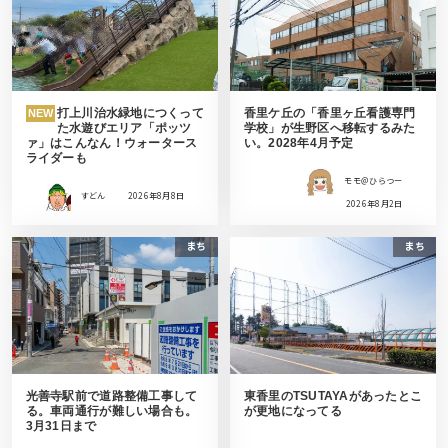
打上川治水緑地につくって
香里ケ丘の「香里ヶ丘看護専門
NEW
た水遊びエリア「ポッツ
学校」が生野区へ移転するみた
ァ」はこんなん！ウォータース
い。2028年4月予定
ライダーも
モモ＠ひらつー
すどん
2026年8月8日
2026年8月2日
まち
まち
光善寺駅前で道路整備工事して
東香里のTSUTAYAがあったとこ
る。車両通行が難しい場合も。
が更地になってる
3月31日まで