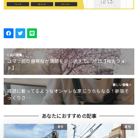
古い投稿
コマツ前の椿寒桜が満開を少し過ぎて。2015【枚方フォ
ト】
新しい投稿
雑誌に載ってるようなオシャレな家にうちもなる！新築そ
っくりさ…
あなたにおすすめの記事
まち
まち