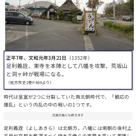
正平7年、文和元年3月21日
（1352年）
足利義詮、東寺を本陣として八幡を攻撃、荒坂山
と洞ヶ峠が戦場になる。
（枚方市史2巻P.489より）
時代は皇室が2つに分裂していた南北朝時代で、「観応の
擾乱」という内乱の中の戦いの1つです。
広告の後にも続きます
足利義詮（よしあきら）は北朝方。八幡には南朝の後村上
天皇が京都を奪還すべく楠木正儀らの軍勢を率いて着陣し