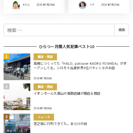
すどん
2026年7月28日
フク
2026年7月25日
検
検索
索
ひらつー月間人気記事ベスト10
開店・閉店
高槻につくってた「HALO, patissier KAORU YOSHIDA」がオ
ープンしてる。シロモト出身世界3位パティシエのお店
2026年7月26日
開店・閉店
イオンモール久御山の複数店舗が開店＆閉店
2026年7月29日
ニュース
宮之阪に行列できてた。あら川の桃