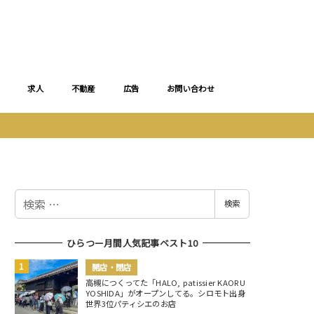
求人
不動産
広告
お問い合わせ
検
検索
索
ひらつー月間人気記事ベスト10
開店・閉店
高槻につくってた「HALO, patissier KAORU
YOSHIDA」がオープンしてる。シロモト出身
世界3位パティシエのお店