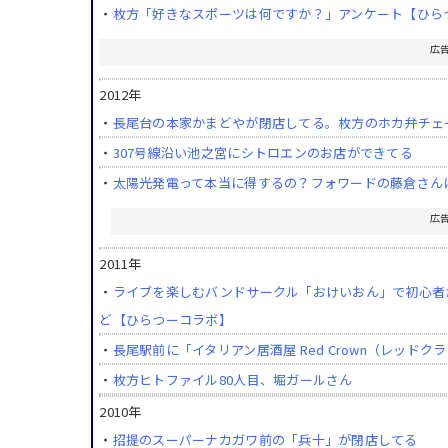
・
枚方「好きなスポーツは何ですか？」アンケート【ひら
広
2012年
・
長尾台の本家かまどやが閉店してる。枚方のホカ弁チェ
・
307号線沿い池之宮にシトロエンのお店ができてる
・
太陽光発電って本当に得するの？フォワードの藤倉さんに
広
2011年
・
ライブを楽しむバンドサークル「おけいおん」で初心者が
ど【ひらつーコラボ】
・
長尾駅前に「イタリアン居酒屋 Red Crown（レッド
・
枚方ヒトファイル80人目、堀ガールさん
2010年
・
招提のスーパーナカガワ前の「兵十」が閉店してる