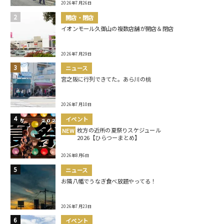
2026年7月26日
開店・閉店
イオンモール久御山の複数店舗が開店＆閉店
2026年7月29日
ニュース
宮之阪に行列できてた。あら川の桃
2026年7月10日
イベント
枚方の近所の夏祭りスケジュール
NEW
2026【ひらつーまとめ】
2026年8月6日
ニュース
お隣八幡でうなぎ食べ放題やってる！
2026年7月23日
イベント