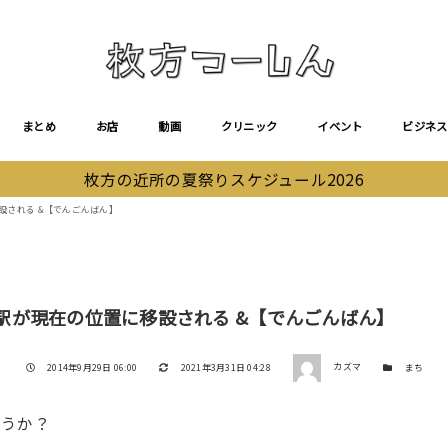
まとめ
お店
動画
クリニック
イベント
ビジネス
枚方の近所の夏祭りスケジュール2026
移設される &【でんごんばん】
殿山駅が現在の位置に移設される &【でんごんばん】
著者
投稿日
更新日
カテゴリー
2014年9月29日 06:00
2021年3月31日 04:28
カズマ
まち
ょうか？