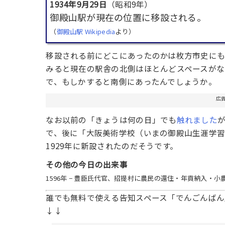
1934年9月29日
（昭和9年）
御殿山駅が現在の位置に移設される。
（
御殿山駅 Wikipedia
より）
移設される前にどこにあったのかは枚方市史に
みると現在の駅舎の北側はほとんどスペースがな
で、もしかすると南側にあったんでしょうか。
広
なお以前の「きょうは何の日」でも
触れました
で、後に「大阪美術学校（いまの御殿山生涯学
1929年に新設されたのだそうです。
その他の今日の出来事
1596年 − 豊臣氏代官、招提村に農民の還住・年貢納入
誰でも無料で使える告知スペース「でんごんばん
↓↓