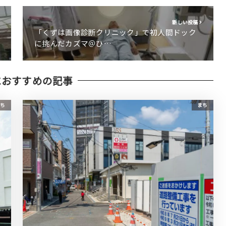
新しい投稿
「くずは画像診断クリニック」で初人間ドック
に挑んだカズマ＠ひ…
におすすめの記事
ち
まち