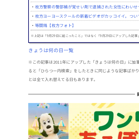
・
枚方警察の警部補が覚せい剤で逮捕された女性にわいせ
・
枚方ヨーヨースクールの新着ビデオがカッコイイ。つい
・
等間隔【枚方フォト】
※上記は「9月29日に起こったこと」ではなく「9月29日にアップした記事
きょうは何の日一覧
※この記事は2011年にアップした「きょうは何の日」に
ると「ひらつー内検索」をしたときに同じような記事ばか
とは全て入れ替えてる日もあります。