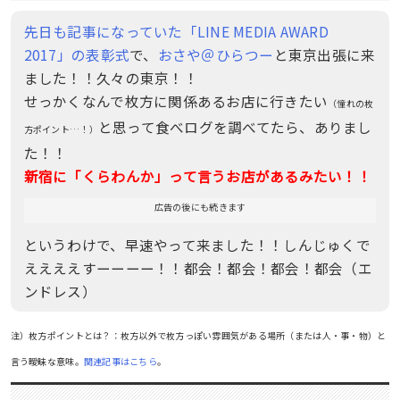
先日も記事になっていた「LINE MEDIA AWARD
2017」の表彰式
で、
おさや＠ひらつー
と東京出張に来
ました！！久々の東京！！
せっかくなんで枚方に関係あるお店に行きたい
（憧れの枚
と思って食べログを調べてたら、ありまし
方ポイント…！）
た！！
新宿に「くらわんか」って言うお店があるみたい！！
広告の後にも続きます
というわけで、早速やって来ました！！しんじゅくで
ええええすーーーー！！都会！都会！都会！都会（エ
ンドレス）
注）枚方ポイントとは？：枚方以外で枚方っぽい雰囲気がある場所（または人・事・物）と
言う曖昧な意味。
関連記事はこちら
。