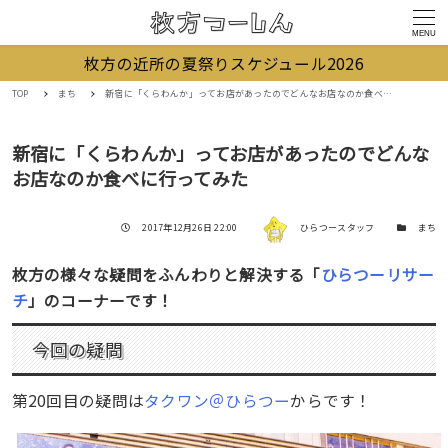
MENU
枚方の近所の夏祭りスケジュール2026
TOP
まち
新宿に「くらわんか」ってお店があったのでどんなお店なのか食べに行ってみた
新宿に「くらわんか」ってお店があったのでどんな
お店なのか食べに行ってみた
著者
投稿日
カテゴリー
2017年12月26日 22:00
ひらつースタッフ
まち
枚方の様々な疑問をふんわりと解決する「
ひらつーリサー
チ
」のコーナーです！
今回の疑問
第20回目の疑問は
タクワン＠ひらつー
からです！