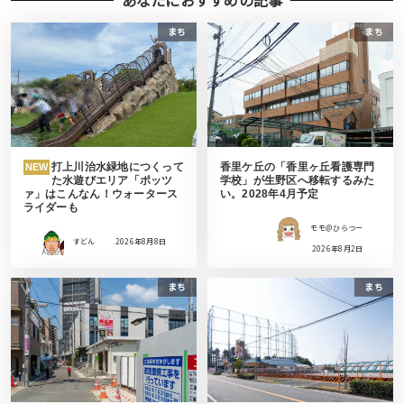
まち
まち
打上川治水緑地につくって
香里ケ丘の「香里ヶ丘看護専門
NEW
た水遊びエリア「ポッツ
学校」が生野区へ移転するみた
ァ」はこんなん！ウォータース
い。2028年4月予定
ライダーも
モモ＠ひらつー
すどん
2026年8月8日
2026年8月2日
まち
まち