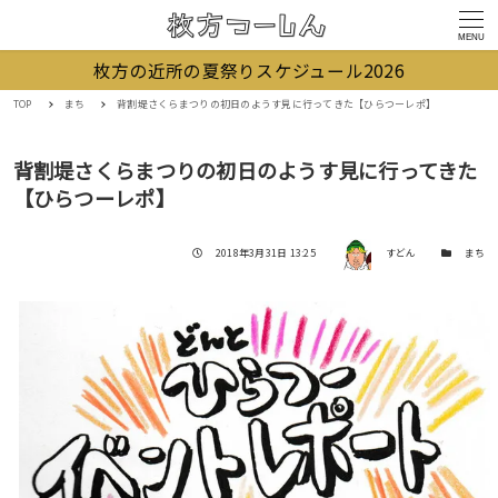
MENU
枚方の近所の夏祭りスケジュール2026
TOP
まち
背割堤さくらまつりの初日のようす見に行ってきた【ひらつーレポ】
背割堤さくらまつりの初日のようす見に行ってきた
【ひらつーレポ】
著者
投稿日
カテゴリー
2018年3月31日 13:25
すどん
まち