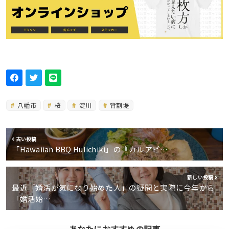
八幡市
桜
淀川
背割堤
古い投稿
「Hawaiian BBQ Hulichiki」の『カルアピ…
新しい投稿
最近「婚活が気になり始めた人」の疑問と実際に今年から
「婚活始…
あなたにおすすめの記事