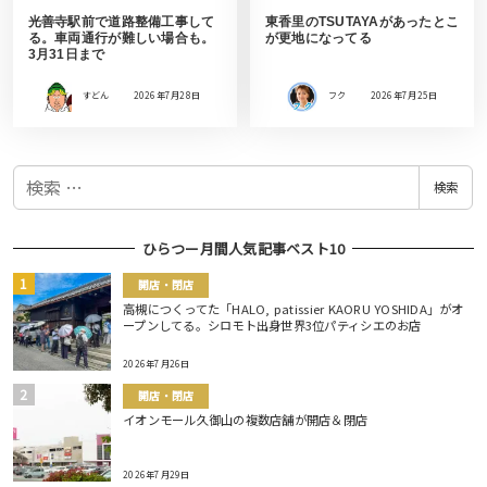
光善寺駅前で道路整備工事して
東香里のTSUTAYAがあったとこ
る。車両通行が難しい場合も。
が更地になってる
3月31日まで
すどん
2026年7月28日
フク
2026年7月25日
検
検索
索
ひらつー月間人気記事ベスト10
開店・閉店
高槻につくってた「HALO, patissier KAORU YOSHIDA」がオ
ープンしてる。シロモト出身世界3位パティシエのお店
2026年7月26日
開店・閉店
イオンモール久御山の複数店舗が開店＆閉店
2026年7月29日