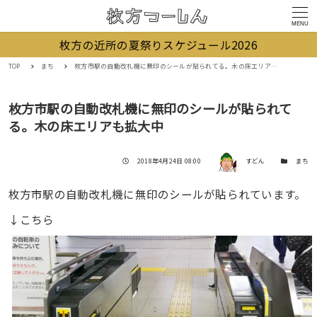
MENU
枚方の近所の夏祭りスケジュール2026
TOP
まち
枚方市駅の自動改札機に無印のシールが貼られてる。木の床エリアも拡大中
枚方市駅の自動改札機に無印のシールが貼られて
る。木の床エリアも拡大中
著者
投稿日
カテゴリー
2018年4月24日 08:00
すどん
まち
枚方市駅の自動改札機に無印のシールが貼られています。
↓こちら