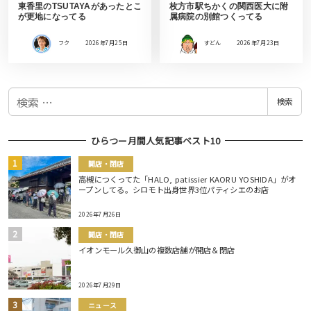
東香里のTSUTAYAがあったとこ
枚方市駅ちかくの関西医大に附
が更地になってる
属病院の別館つくってる
フク
2026年7月25日
すどん
2026年7月23日
検
検索
索
ひらつー月間人気記事ベスト10
開店・閉店
高槻につくってた「HALO, patissier KAORU YOSHIDA」がオ
ープンしてる。シロモト出身世界3位パティシエのお店
2026年7月26日
開店・閉店
イオンモール久御山の複数店舗が開店＆閉店
2026年7月29日
ニュース