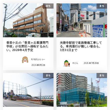
まち
まち
香里ケ丘の「香里ヶ丘看護専門
光善寺駅前で道路整備工事して
学校」が生野区へ移転するみた
る。車両通行が難しい場合も。
い。2028年4月予定
3月31日まで
モモ＠ひらつー
すどん
2026年7月28日
2026年8月2日
まち
まち