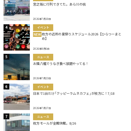
宮之阪に行列できてた。あら川の桃
2026年7月10日
イベント
枚方の近所の夏祭りスケジュール2026【ひらつーまと
NEW
め】
2026年8月6日
ニュース
お隣八幡でうなぎ食べ放題やってる！
2026年7月23日
イベント
日本で1台だけ｢クッピーラムネカフェ｣が枚方に！7/18
2026年7月17日
ニュース
枚方モールが全館休館。8/26