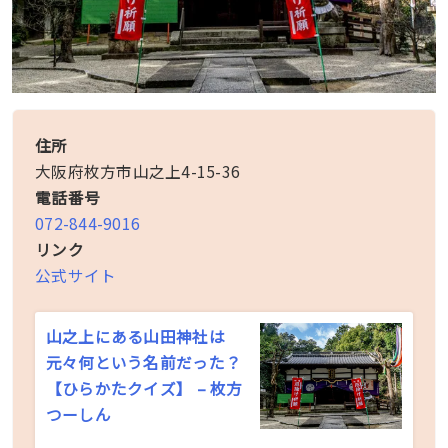
住所
大阪府枚方市山之上4-15-36
電話番号
072-844-9016
リンク
公式サイト
山之上にある山田神社は
元々何という名前だった？
【ひらかたクイズ】 – 枚方
つーしん