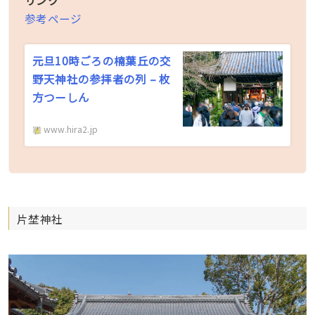
リンク
参考ページ
元旦10時ごろの楠葉丘の交
野天神社の参拝者の列 – 枚
方つーしん
www.hira2.jp
片埜神社