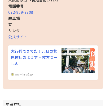
電話番号
072-859-7708
駐車場
有
リンク
公式サイト
大行列できてた！元旦の菅
原神社のようす – 枚方つー
しん
www.hira2.jp
星田神社