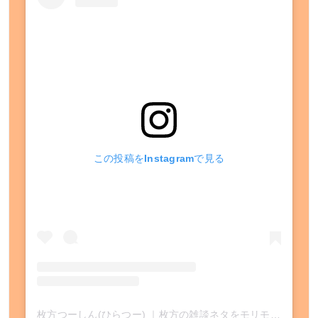
この投稿をInstagramで見る
枚方つーしん(ひらつー) ｜枚方の雑談ネタをモリモリと！(@hira2shin)がシェアした投稿