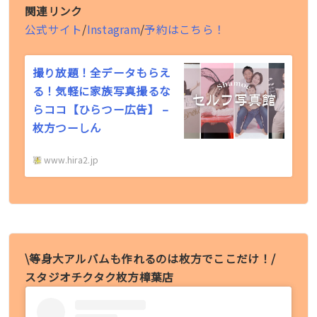
関連リンク
公式サイト
/
Instagram
/
予約はこちら！
撮り放題！全データもらえ
る！気軽に家族写真撮るな
らココ【ひらつー広告】 –
枚方つーしん
www.hira2.jp
\等身大アルバムも作れるのは枚方でここだけ！/
スタジオチクタク枚方樟葉店