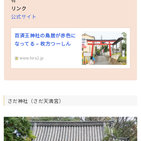
有
リンク
公式サイト
百済王神社の鳥居が赤色に
なってる – 枚方つーしん
www.hira2.jp
さだ神社（さだ天満宮）