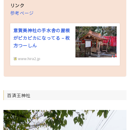
リンク
参考ページ
意賀美神社の手水舎の屋根
がピカピカになってる – 枚
方つーしん
www.hira2.jp
百済王神社