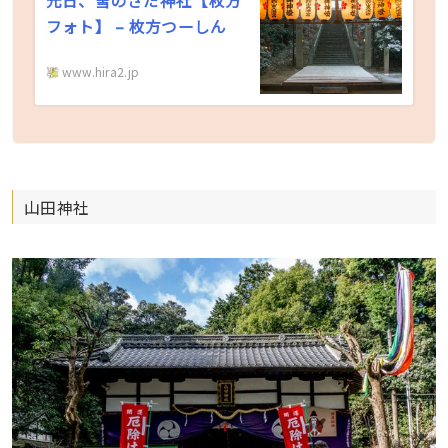
元日、雪のさだ神社【枚方
フォト】 – 枚方つーしん
www.hira2.jp
山田神社