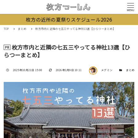
MENU
枚方の近所の夏祭りスケジュール2026
TOP
まとめ
枚方市内と近隣の七五三やってる神社13選【ひらつーまとめ】
枚方市内と近隣の七五三やってる神社13選【ひ
PR
らつーまとめ】
著者
投稿日
更新日
カテゴリー
2025年10月21日 15:00
2026年1月9日 10:11
メグミン
まとめ