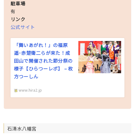
駐車場
有
リンク
公式サイト
「舞いあがれ！」の福原
遥･赤楚衛二らが来た！成
田山で開催された節分祭の
様子【ひらつーレポ】 – 枚
方つーしん
www.hira2.jp
石清水八幡宮