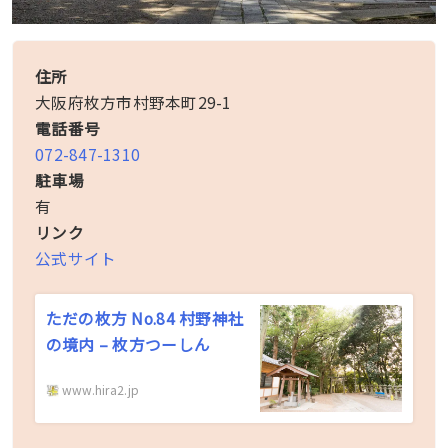
住所
大阪府枚方市村野本町29-1
電話番号
072-847-1310
駐車場
有
リンク
公式サイト
ただの枚方 No.84 村野神社
の境内 – 枚方つーしん
www.hira2.jp