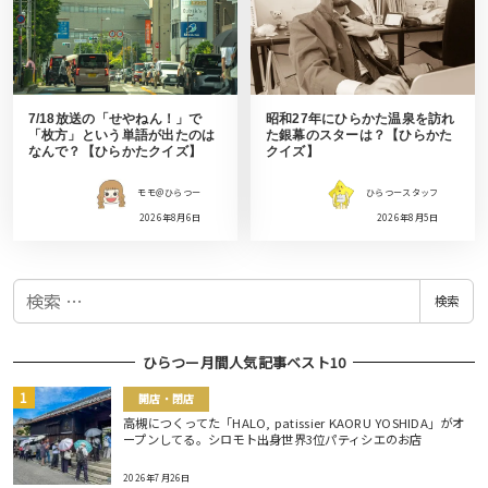
7/18放送の「せやねん！」で
昭和27年にひらかた温泉を訪れ
「枚方」という単語が出たのは
た銀幕のスターは？【ひらかた
なんで？【ひらかたクイズ】
クイズ】
モモ＠ひらつー
ひらつースタッフ
2026年8月6日
2026年8月5日
検
検索
索
ひらつー月間人気記事ベスト10
開店・閉店
高槻につくってた「HALO, patissier KAORU YOSHIDA」がオ
ープンしてる。シロモト出身世界3位パティシエのお店
2026年7月26日