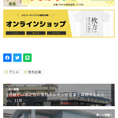
アニメ
枚方出身
古い投稿
1号線ぞい池之宮の情熱ホルモンが営業を再開するみた
い。11月…
新しい投稿