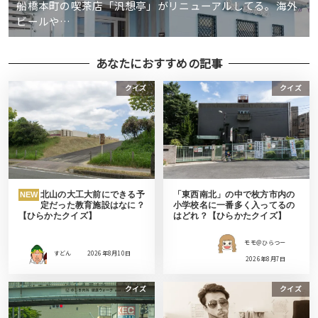
船橋本町の喫茶店「汎想亭」がリニューアルしてる。海外
ビールや…
あなたにおすすめの記事
クイズ
クイズ
北山の大工大前にできる予
「東西南北」の中で枚方市内の
NEW
定だった教育施設はなに？
小学校名に一番多く入ってるの
【ひらかたクイズ】
はどれ？【ひらかたクイズ】
モモ＠ひらつー
すどん
2026年8月10日
2026年8月7日
クイズ
クイズ