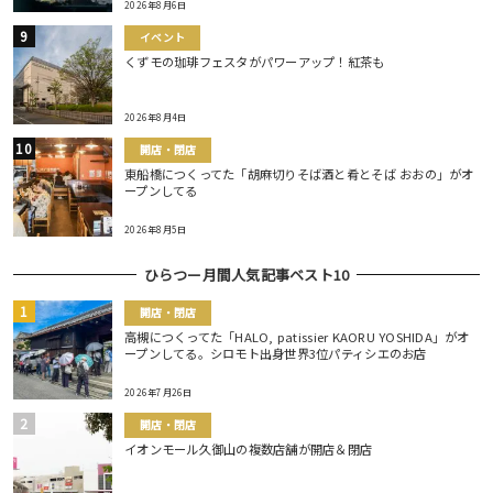
2026年8月6日
イベント
くずモの珈琲フェスタがパワーアップ！紅茶も
2026年8月4日
開店・閉店
東船橋につくってた「胡麻切りそば酒と肴とそば おおの」がオ
ープンしてる
2026年8月5日
ひらつー月間人気記事ベスト10
開店・閉店
高槻につくってた「HALO, patissier KAORU YOSHIDA」がオ
ープンしてる。シロモト出身世界3位パティシエのお店
2026年7月26日
開店・閉店
イオンモール久御山の複数店舗が開店＆閉店