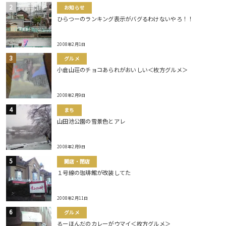
お知らせ
ひらつーのランキング表示がバグるわけないやろ！！
2008年2月1日
グルメ
小倉山荘のチョコあられがおいしい＜枚方グルメ＞
2008年2月9日
まち
山田池公園の雪景色とアレ
2008年2月9日
開店・閉店
１号線の珈琲館が改装してた
2008年2月11日
グルメ
るーほんだのカレーがウマイ＜枚方グルメ＞