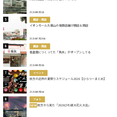
2026年8月1日
開店・閉店
イオンモール久御山の複数店舗が開店＆閉店
2026年7月29日
開店・閉店
香里園につくってた「魚丼」がオープンしてる
2026年8月3日
イベント
枚方の近所の夏祭りスケジュール2026【ひらつーまとめ】
2026年8月6日
フォト
枚方から見た「2026びわ湖大花火大会」
NEW