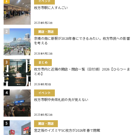
イベント
枚方市駅に人すんごい
2025年9月21日
開店・閉店
京橋の南に新駅が2028年春にできるみたい。枚方市民への影響
を考える
2026年4月11日
まとめ
枚方市内と近隣の開店・閉店一覧（日付順）2026【ひらつーま
とめ】
2026年8月3日
イベント
枚方市駅中央改札前の先が見えない
2025年9月21日
開店・閉店
宮之阪のイズミヤSC枚方が2026年春で閉館