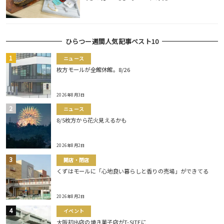
ひらつー週間人気記事ベスト10
ニュース
枚方モールが全館休館。8/26
2026年8月3日
ニュース
8/5枚方から花火見えるかも
2026年8月2日
開店・閉店
くずはモールに「心地良い暮らしと香りの売場」ができてる
2026年8月2日
イベント
大阪初出店の焼き菓子店がT-SITEに