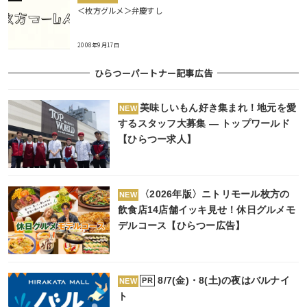
＜枚方グルメ＞弁慶すし
2008年9月17日
ひらつーパートナー記事広告
美味しいもん好き集まれ！地元を愛
NEW
するスタッフ大募集 ― トップワールド
【ひらつー求人】
〈2026年版〉ニトリモール枚方の
NEW
飲食店14店舗イッキ見せ！休日グルメモ
デルコース【ひらつー広告】
8/7(金)・8(土)の夜はバルナイ
PR
NEW
ト