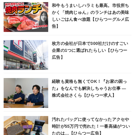
和牛もうまいしハラミも最高。市役所ち
かく「焼肉じゅん」のランチはあの美味
しいごはん食べ放題【ひらつーグルメ広
告】
枚方の会社が日本で300社だけのすごい
企業の1つに選ばれたらしい【ひらつー
広告】
経験も資格も無くてOK！『お家の困っ
た』をなんでも解決しちゃうお仕事 ―
株式会社さくら【ひらつー求人】
汚れたバッグに使ってなかったアクセや
時計が55万円で売れた！一番高値がつい
たのは…【ひらつー広告】