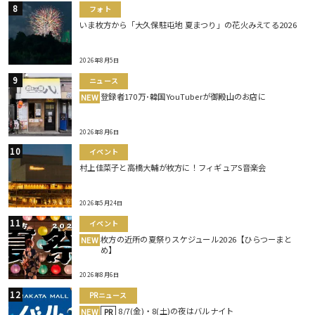
フォト
いま枚方から「大久保駐屯地 夏まつり」の花火みえてる2026
2026年8月5日
ニュース
登録者170万･韓国YouTuberが御殿山のお店に
NEW
2026年8月6日
イベント
村上佳菜子と高橋大輔が枚方に！フィギュアS音楽会
2026年5月24日
イベント
枚方の近所の夏祭りスケジュール2026【ひらつーまと
NEW
め】
2026年8月6日
PRニュース
8/7(金)・8(土)の夜はバルナイト
NEW
PR