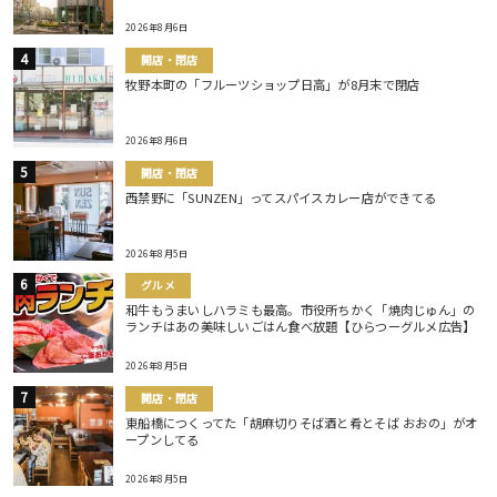
2026年8月6日
開店・閉店
牧野本町の「フルーツショップ日高」が8月末で閉店
2026年8月6日
開店・閉店
西禁野に「SUNZEN」ってスパイスカレー店ができてる
2026年8月5日
グルメ
和牛もうまいしハラミも最高。市役所ちかく「焼肉じゅん」の
ランチはあの美味しいごはん食べ放題【ひらつーグルメ広告】
2026年8月5日
開店・閉店
東船橋につくってた「胡麻切りそば酒と肴とそば おおの」がオ
ープンしてる
2026年8月5日