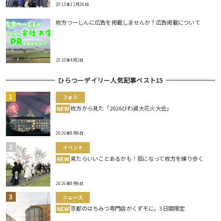
2013年11月26日
枚方つーしんに広告を掲載しませんか？広告掲載について
2010年4月2日
ひらつーデイリー人気記事ベスト15
フォト
枚方から見た「2026びわ湖大花火大会」
NEW
2026年8月6日
イベント
見たらいいことあるかも！狐になって枚方を練り歩く
NEW
2026年8月6日
ニュース
京都のはちみつ専門店がくずモに。3日間限定
NEW