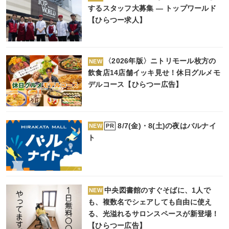
するスタッフ大募集 ― トップワールド
【ひらつー求人】
〈2026年版〉ニトリモール枚方の
NEW
飲食店14店舗イッキ見せ！休日グルメモ
デルコース【ひらつー広告】
8/7(金)・8(土)の夜はバルナイ
PR
NEW
ト
中央図書館のすぐそばに、1人で
NEW
も、複数名でシェアしても自由に使え
る、光溢れるサロンスペースが新登場！
【ひらつー広告】