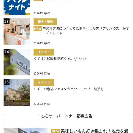
2026年8月6日
開店・閉店
中宮東之町につくってたポキボウル店「アリハウス」がオ
NEW
ープンしてる
2026年8月6日
イベント
くずはに移動科学館くる。8/15･16
2026年8月5日
イベント
くずモの珈琲フェスタがパワーアップ！紅茶も
2026年8月4日
ひらつーパートナー記事広告
美味しいもん好き集まれ！地元を愛
NEW