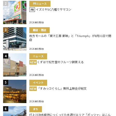
PRニュース
イズミヤSC八幡でサマコン
PR
2026年8月8日
開店・閉店
枚方モールの「果汁工房 果琳」と「Triumph」が8月31日で閉
店
2026年8月8日
ニュース
くずはで松竹堂のフルーツ餅買える
NEW
2026年8月9日
イベント
「すみっコぐらし」無料上映会＠総文
NEW
2026年8月9日
まち
打上川治水緑地につくってた水遊びエリア「ポッツァ」はこん