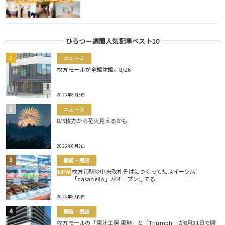
ひらつー週間人気記事ベスト10
ニュース
枚方モールが全館休館。8/26
2026年8月3日
ニュース
8/5枚方から花火見えるかも
2026年8月2日
開店・閉店
枚方市駅の中央改札そばにつくってたスイーツ店
NEW
「casaneilo」がオープンしてる
2026年8月9日
開店・閉店
枚方モールの「果汁工房 果琳」と「Triumph」が8月31日で閉