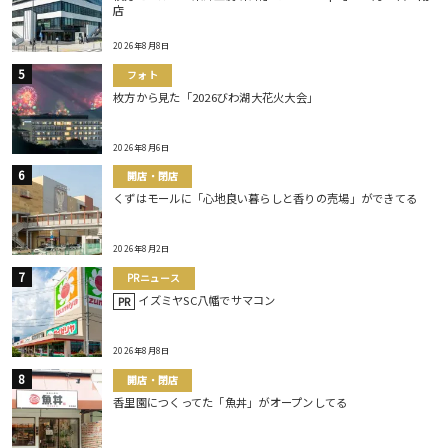
店
2026年8月8日
フォト
枚方から見た「2026びわ湖大花火大会」
2026年8月6日
開店・閉店
くずはモールに「心地良い暮らしと香りの売場」ができてる
2026年8月2日
PRニュース
イズミヤSC八幡でサマコン
PR
2026年8月8日
開店・閉店
香里園につくってた「魚丼」がオープンしてる