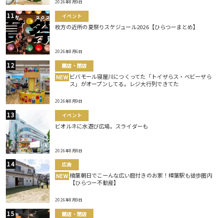
2026年8月9日
イベント
枚方の近所の夏祭りスケジュール2026【ひらつーまとめ】
2026年8月6日
開店・閉店
ビバモール寝屋川につくってた「トイザらス・ベビーザら
NEW
ス」がオープンしてる。レジ大行列できてた
2026年8月9日
イベント
ビオルネに水遊び広場。スライダーも
2026年8月8日
広告
楠葉朝日でこーんな広い庭付きのお家！樟葉駅も徒歩圏内
NEW
【ひらつー不動産】
2026年8月9日
開店・閉店