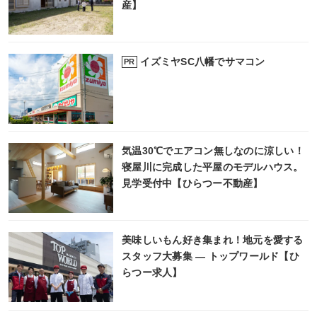
産】
イズミヤSC八幡でサマコン
PR
気温30℃でエアコン無しなのに涼しい！
寝屋川に完成した平屋のモデルハウス。
見学受付中【ひらつー不動産】
美味しいもん好き集まれ！地元を愛する
スタッフ大募集 ― トップワールド【ひ
らつー求人】