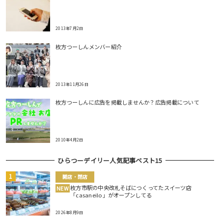
2013年7月2日
枚方つーしんメンバー紹介
2013年11月26日
枚方つーしんに広告を掲載しませんか？広告掲載について
2010年4月2日
ひらつーデイリー人気記事ベスト15
開店・閉店
枚方市駅の中央改札そばにつくってたスイーツ店
NEW
「casaneilo」がオープンしてる
2026年8月9日