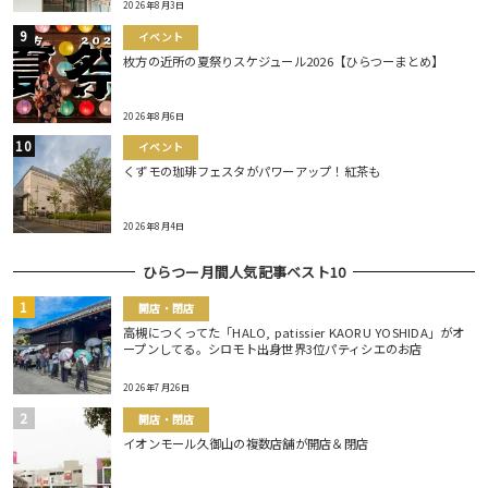
2026年8月3日
イベント
枚方の近所の夏祭りスケジュール2026【ひらつーまとめ】
2026年8月6日
イベント
くずモの珈琲フェスタがパワーアップ！紅茶も
2026年8月4日
ひらつー月間人気記事ベスト10
開店・閉店
高槻につくってた「HALO, patissier KAORU YOSHIDA」がオ
ープンしてる。シロモト出身世界3位パティシエのお店
2026年7月26日
開店・閉店
イオンモール久御山の複数店舗が開店＆閉店