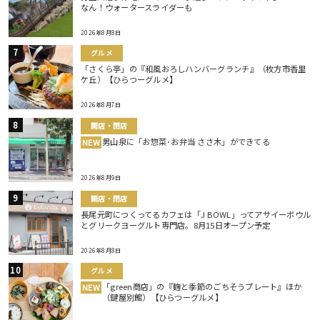
なん！ウォータースライダーも
2026年8月8日
グルメ
「さくら亭」の『和風おろしハンバーグランチ』（枚方市香里
ケ丘）【ひらつーグルメ】
2026年8月7日
開店・閉店
男山泉に「お惣菜･お弁当 ささ木」ができてる
NEW
2026年8月9日
開店・閉店
長尾元町につくってるカフェは「J BOWL」ってアサイーボウル
とグリークヨーグルト専門店。8月15日オープン予定
2026年8月8日
グルメ
「green商店」の『麹と季節のごちそうプレート』ほか
NEW
（鍵屋別館）【ひらつーグルメ】