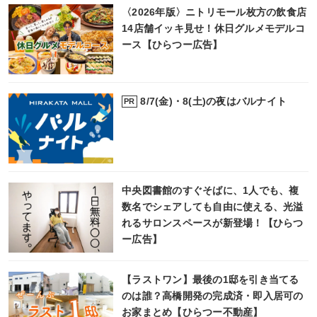
〈2026年版〉ニトリモール枚方の飲食店
14店舗イッキ見せ！休日グルメモデルコ
ース【ひらつー広告】
8/7(金)・8(土)の夜はバルナイト
PR
中央図書館のすぐそばに、1人でも、複
数名でシェアしても自由に使える、光溢
れるサロンスペースが新登場！【ひらつ
ー広告】
【ラストワン】最後の1邸を引き当てる
のは誰？高橋開発の完成済・即入居可の
お家まとめ【ひらつー不動産】