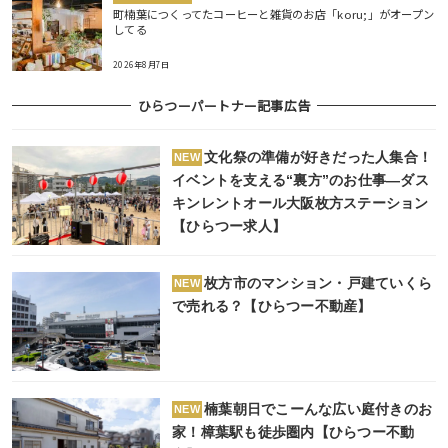
町楠葉につくってたコーヒーと雑貨のお店「koru;」がオープン
してる
2026年8月7日
ひらつーパートナー記事広告
文化祭の準備が好きだった人集合！
NEW
イベントを支える“裏方”のお仕事―ダス
キンレントオール大阪枚方ステーション
【ひらつー求人】
枚方市のマンション・戸建ていくら
NEW
で売れる？【ひらつー不動産】
楠葉朝日でこーんな広い庭付きのお
NEW
家！樟葉駅も徒歩圏内【ひらつー不動