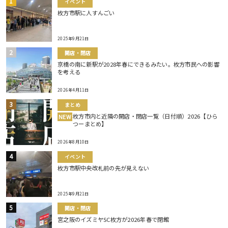
イベント
枚方市駅に人すんごい
2025年9月21日
開店・閉店
京橋の南に新駅が2028年春にできるみたい。枚方市民への影響
を考える
2026年4月11日
まとめ
枚方市内と近隣の開店・閉店一覧（日付順）2026【ひら
NEW
つーまとめ】
2026年8月10日
イベント
枚方市駅中央改札前の先が見えない
2025年9月21日
開店・閉店
宮之阪のイズミヤSC枚方が2026年春で閉館