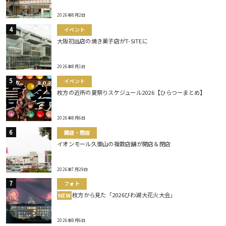
2026年8月2日
イベント
大阪初出店の焼き菓子店がT-SITEに
2026年8月1日
イベント
枚方の近所の夏祭りスケジュール2026【ひらつーまとめ】
2026年8月6日
開店・閉店
イオンモール久御山の複数店舗が開店＆閉店
2026年7月29日
フォト
枚方から見た「2026びわ湖大花火大会」
NEW
2026年8月6日