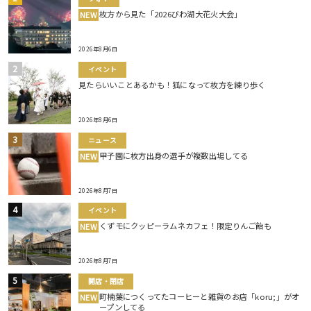
枚方から見た「2026びわ湖大花火大会」
NEW
2026年8月6日
イベント
見たらいいことあるかも！狐になって枚方を練り歩く
2026年8月6日
ニュース
甲子園に枚方出身の選手が複数出場してる
NEW
2026年8月7日
イベント
くずモにクッピーラムネカフェ！限定りんご飴も
NEW
2026年8月7日
開店・閉店
町楠葉につくってたコーヒーと雑貨のお店「koru;」がオ
NEW
ープンしてる