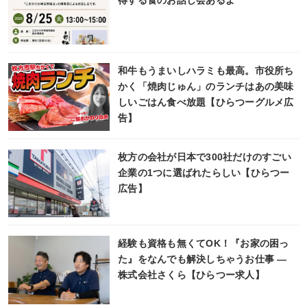
得する食のお話し会あるよ
和牛もうまいしハラミも最高。市役所ち
かく「焼肉じゅん」のランチはあの美味
しいごはん食べ放題【ひらつーグルメ広
告】
枚方の会社が日本で300社だけのすごい
企業の1つに選ばれたらしい【ひらつー
広告】
経験も資格も無くてOK！『お家の困っ
た』をなんでも解決しちゃうお仕事 ―
株式会社さくら【ひらつー求人】