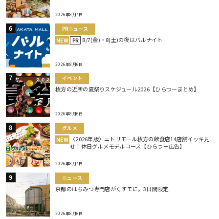
2026年8月7日
PRニュース
8/7(金)・8(土)の夜はバルナイト
NEW
PR
2026年8月6日
イベント
枚方の近所の夏祭りスケジュール2026【ひらつーまとめ】
2026年8月6日
グルメ
〈2026年版〉ニトリモール枚方の飲食店14店舗イッキ見
NEW
せ！休日グルメモデルコース【ひらつー広告】
2026年8月7日
ニュース
京都のはちみつ専門店がくずモに。3日間限定
2026年8月6日