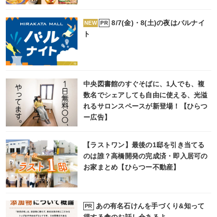
8/7(金)・8(土)の夜はバルナイ
PR
NEW
ト
中央図書館のすぐそばに、1人でも、複
数名でシェアしても自由に使える、光溢
れるサロンスペースが新登場！【ひらつ
ー広告】
【ラストワン】最後の1邸を引き当てる
のは誰？高橋開発の完成済・即入居可の
お家まとめ【ひらつー不動産】
あの有名石けんを手づくり&知って
PR