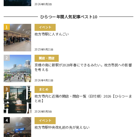
2026年8月2日
ひらつー年間人気記事ベスト10
イベント
枚方市駅に人すんごい
2025年9月21日
開店・閉店
京橋の南に新駅が2028年春にできるみたい。枚方市民への影響
を考える
2026年4月11日
まとめ
枚方市内と近隣の開店・閉店一覧（日付順）2026【ひらつーま
とめ】
2026年8月3日
イベント
枚方市駅中央改札前の先が見えない