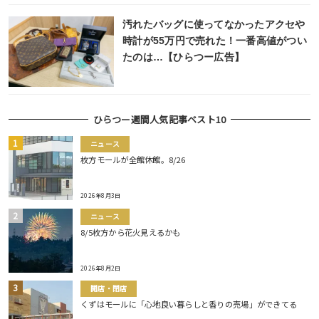
汚れたバッグに使ってなかったアクセや
時計が55万円で売れた！一番高値がつい
たのは…【ひらつー広告】
ひらつー週間人気記事ベスト10
ニュース
枚方モールが全館休館。8/26
2026年8月3日
ニュース
8/5枚方から花火見えるかも
2026年8月2日
開店・閉店
くずはモールに「心地良い暮らしと香りの売場」ができてる