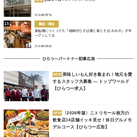
2026年8月7日
開店・閉店
東船橋につくってた「胡麻切りそば酒と肴とそば おおの」がオ
ープンしてる
2026年8月5日
ひらつーパートナー記事広告
美味しいもん好き集まれ！地元を愛
NEW
するスタッフ大募集 ― トップワールド
【ひらつー求人】
〈2026年版〉ニトリモール枚方の
NEW
飲食店14店舗イッキ見せ！休日グルメモ
デルコース【ひらつー広告】