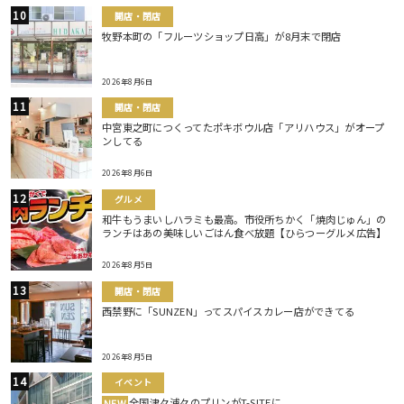
開店・閉店
牧野本町の「フルーツショップ日高」が8月末で閉店
2026年8月6日
開店・閉店
中宮東之町につくってたポキボウル店「アリハウス」がオープ
ンしてる
2026年8月6日
グルメ
和牛もうまいしハラミも最高。市役所ちかく「焼肉じゅん」の
ランチはあの美味しいごはん食べ放題【ひらつーグルメ広告】
2026年8月5日
開店・閉店
西禁野に「SUNZEN」ってスパイスカレー店ができてる
2026年8月5日
イベント
全国津々浦々のプリンがT-SITEに
NEW