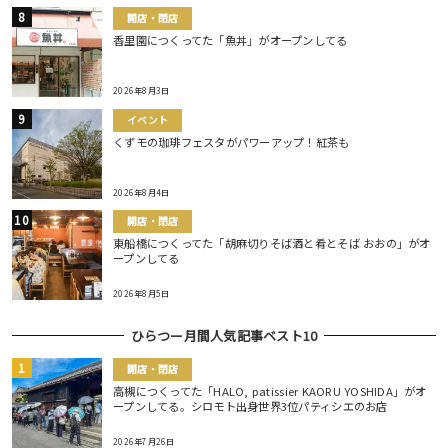
開店・閉店
香里園につくってた「魚丼」がオープンしてる
2026年8月3日
イベント
くずモの珈琲フェスタがパワーアップ！紅茶も
2026年8月4日
開店・閉店
東船橋につくってた「胡麻切りそば酒と肴とそば おおの」がオ
ープンしてる
2026年8月5日
ひらつー月間人気記事ベスト10
開店・閉店
高槻につくってた「HALO, patissier KAORU YOSHIDA」がオ
ープンしてる。シロモト出身世界3位パティシエのお店
2026年7月26日