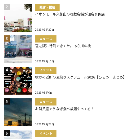
開店・閉店
イオンモール久御山の複数店舗が開店＆閉店
2026年7月29日
ニュース
宮之阪に行列できてた。あら川の桃
2026年7月10日
イベント
枚方の近所の夏祭りスケジュール2026【ひらつーまとめ】
2026年8月6日
ニュース
お隣八幡でうなぎ食べ放題やってる！
2026年7月23日
イベント