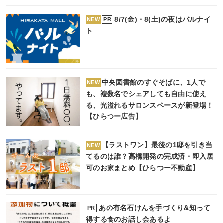
8/7(金)・8(土)の夜はバルナイ
PR
NEW
ト
中央図書館のすぐそばに、1人で
NEW
も、複数名でシェアしても自由に使え
る、光溢れるサロンスペースが新登場！
【ひらつー広告】
【ラストワン】最後の1邸を引き当
NEW
てるのは誰？高橋開発の完成済・即入居
可のお家まとめ【ひらつー不動産】
あの有名石けんを手づくり&知って
PR
得する食のお話し会あるよ