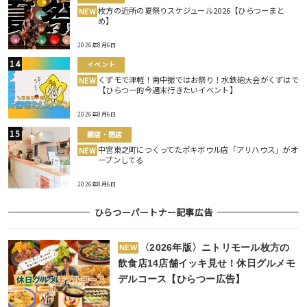
枚方の近所の夏祭りスケジュール2026【ひらつーまと
NEW
め】
2026年8月6日
イベント
くずモで津軽！南中振ではお祭り！水鉄砲大会がくずはで
NEW
【ひらつー的今週末行きたいイベント】
2026年8月6日
開店・閉店
中宮東之町につくってたポキボウル店「アリハウス」がオ
NEW
ープンしてる
2026年8月6日
ひらつーパートナー記事広告
〈2026年版〉ニトリモール枚方の
NEW
飲食店14店舗イッキ見せ！休日グルメモ
デルコース【ひらつー広告】