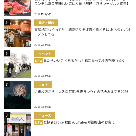
ランチはあの美味しいごはん食べ放題【ひらつーグルメ広告】
2026年8月5日
開店・閉店
東船橋につくってた「胡麻切りそば酒と肴とそば おおの」がオ
ープンしてる
2026年8月5日
イベント
見たらいいことあるかも！狐になって枚方を練り歩く
NEW
2026年8月6日
フォト
いま枚方から「大久保駐屯地 夏まつり」の花火みえてる2026
2026年8月5日
ニュース
登録者170万･韓国YouTuberが御殿山のお店に
NEW