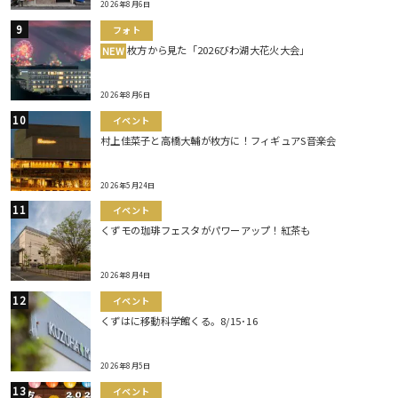
2026年8月6日
フォト
枚方から見た「2026びわ湖大花火大会」
NEW
2026年8月6日
イベント
村上佳菜子と高橋大輔が枚方に！フィギュアS音楽会
2026年5月24日
イベント
くずモの珈琲フェスタがパワーアップ！紅茶も
2026年8月4日
イベント
くずはに移動科学館くる。8/15･16
2026年8月5日
イベント