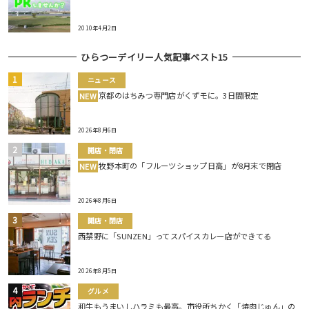
2010年4月2日
ひらつーデイリー人気記事ベスト15
ニュース
京都のはちみつ専門店がくずモに。3日間限定
NEW
2026年8月6日
開店・閉店
牧野本町の「フルーツショップ日高」が8月末で閉店
NEW
2026年8月6日
開店・閉店
西禁野に「SUNZEN」ってスパイスカレー店ができてる
2026年8月5日
グルメ
和牛もうまいしハラミも最高。市役所ちかく「焼肉じゅん」の