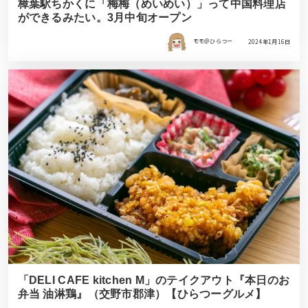
樟葉駅ちかくに「梅梅（めいめい）」って中国料理店
ができるみたい。3月中旬オープン
モモ＠ひらつー
2024年1月16日
「DELI CAFE kitchen M」のテイクアウト『本日のお
弁当 油淋鶏』（交野市郡津）【ひらつーグルメ】