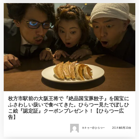
枚方市駅前の大阪王将で『絶品国宝豚餃子』を国宝に
ふさわしい扱いで食べてきた。ひらつー見たでぼしひ
こ絵『認定証』クーポンプレゼント！【ひらつー広
告】
カトゥー＠ひらつー
2014年8月10日