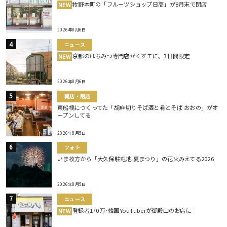
牧野本町の「フルーツショップ日高」が8月末で閉店
NEW
2026年8月6日
ニュース
京都のはちみつ専門店がくずモに。3日間限定
NEW
2026年8月6日
開店・閉店
東船橋につくってた「胡麻切りそば酒と肴とそば おおの」がオ
ープンしてる
2026年8月5日
フォト
いま枚方から「大久保駐屯地 夏まつり」の花火みえてる2026
2026年8月5日
ニュース
登録者170万･韓国YouTuberが御殿山のお店に
NEW