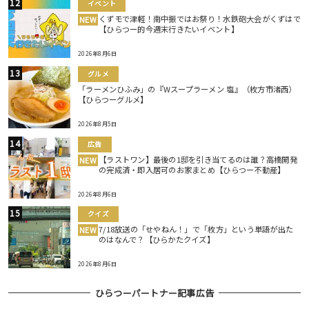
イベント
くずモで津軽！南中振ではお祭り！水鉄砲大会がくずはで
NEW
【ひらつー的今週末行きたいイベント】
2026年8月6日
グルメ
「ラーメンひふみ」の『Wスープラーメン 塩』（枚方市渚西）
【ひらつーグルメ】
2026年8月5日
広告
【ラストワン】最後の1邸を引き当てるのは誰？高橋開発
NEW
の完成済・即入居可のお家まとめ【ひらつー不動産】
2026年8月6日
クイズ
7/18放送の「せやねん！」で「枚方」という単語が出た
NEW
のはなんで？【ひらかたクイズ】
2026年8月6日
ひらつーパートナー記事広告