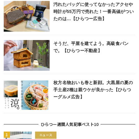
汚れたバッグに使ってなかったアクセや
時計が55万円で売れた！一番高値がつい
たのは…【ひらつー広告】
そうだ、平屋を建てよう。高級食パン
で。【ひらつー不動産】
枚方名物おいも巻と新顔。大黒屋の夏の
手土産2種は親ウケが良かった【ひらつ
ーグルメ広告】
ひらつー週間人気記事ベスト10
ニュース