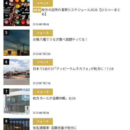
イベント
枚方の近所の夏祭りスケジュール2026【ひらつーまと
NEW
め】
2026年8月6日
ニュース
お隣八幡でうなぎ食べ放題やってる！
2026年7月23日
イベント
日本で1台だけ｢クッピーラムネカフェ｣が枚方に！7/18
2026年7月17日
ニュース
枚方モールが全館休館。8/26
2026年8月3日
ニュース
有名建築家･安藤忠雄が枚方に