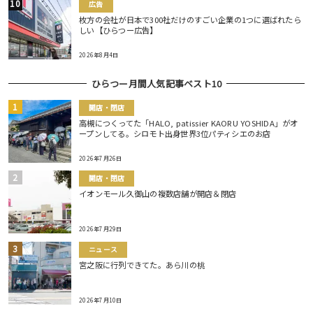
広告
枚方の会社が日本で300社だけのすごい企業の1つに選ばれたら
しい【ひらつー広告】
2026年8月4日
ひらつー月間人気記事ベスト10
開店・閉店
高槻につくってた「HALO, patissier KAORU YOSHIDA」がオ
ープンしてる。シロモト出身世界3位パティシエのお店
2026年7月26日
開店・閉店
イオンモール久御山の複数店舗が開店＆閉店
2026年7月29日
ニュース
宮之阪に行列できてた。あら川の桃
2026年7月10日