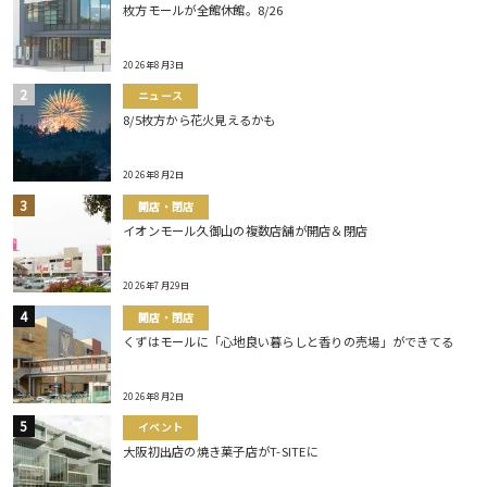
枚方モールが全館休館。8/26
2026年8月3日
ニュース
8/5枚方から花火見えるかも
2026年8月2日
開店・閉店
イオンモール久御山の複数店舗が開店＆閉店
2026年7月29日
開店・閉店
くずはモールに「心地良い暮らしと香りの売場」ができてる
2026年8月2日
イベント
大阪初出店の焼き菓子店がT-SITEに