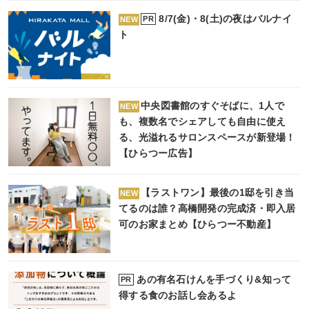
8/7(金)・8(土)の夜はバルナイ
PR
NEW
ト
中央図書館のすぐそばに、1人で
NEW
も、複数名でシェアしても自由に使え
る、光溢れるサロンスペースが新登場！
【ひらつー広告】
【ラストワン】最後の1邸を引き当
NEW
てるのは誰？高橋開発の完成済・即入居
可のお家まとめ【ひらつー不動産】
あの有名石けんを手づくり&知って
PR
得する食のお話し会あるよ