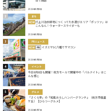
日で閉店
2026年8月8日
まち
打上川治水緑地につくってた水遊びエリア「ポッツァ」は
NEW
こんなん！ウォータースライダーも
2026年8月8日
PRニュース
イズミヤSC八幡でサマコン
NEW
PR
2026年8月8日
イベント
今日8月8日も開催！枚方モールで開催中の「バルナイト」はこ
んな感じ
2026年8月8日
グルメ
「さくら亭」の『和風おろしハンバーグランチ』（枚方市香里
ケ丘）【ひらつーグルメ】
2026年8月7日