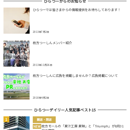
ひらつーからのお知らせ
ひらつーでは皆さまからの情報提供をお待ちしております！
2013年7月2日
枚方つーしんメンバー紹介
2013年11月26日
枚方つーしんに広告を掲載しませんか？広告掲載について
2010年4月2日
ひらつーデイリー人気記事ベスト15
開店・閉店
枚方モールの「果汁工房 果琳」と「Triumph」が8月31
NEW