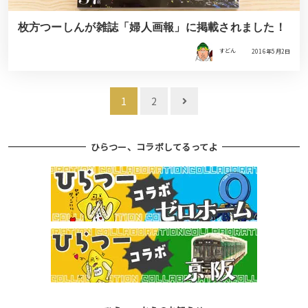
枚方つーしんが雑誌「婦人画報」に掲載されました！
すどん
2016年5月2日
投
1
2
稿
ナ
ひらつー、コラボしてるってよ
ビ
ゲ
ー
シ
ョ
ン