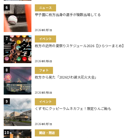
ニュース
甲子園に枚方出身の選手が複数出場してる
2026年8月7日
イベント
枚方の近所の夏祭りスケジュール2026【ひらつーまとめ】
2026年8月6日
フォト
枚方から見た「2026びわ湖大花火大会」
2026年8月6日
イベント
くずモにクッピーラムネカフェ！限定りんご飴も
2026年8月7日
開店・閉店