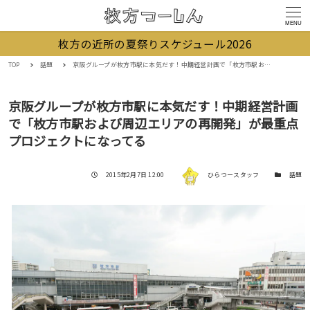
MENU
枚方の近所の夏祭りスケジュール2026
TOP
話題
京阪グループが枚方市駅に本気だす！中期経営計画で「枚方市駅および周辺エリアの再開発」が最重点プロジェクトになってる
京阪グループが枚方市駅に本気だす！中期経営計画
で「枚方市駅および周辺エリアの再開発」が最重点
プロジェクトになってる
著者
投稿日
カテゴリー
2015年2月7日 12:00
ひらつースタッフ
話題