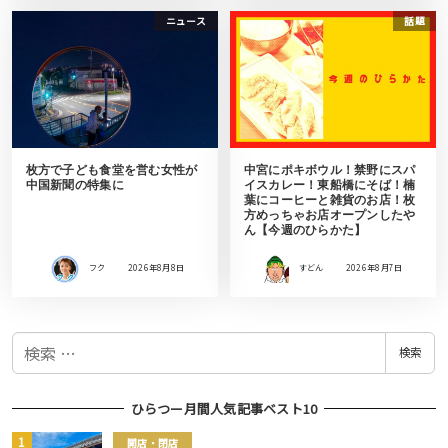
ニュース
話題
枚方で子ども食堂を営む女性が
中宮にポキボウル！禁野にスパ
中国新聞の特集に
イスカレー！東船橋にそば！楠
葉にコーヒーと雑貨のお店！枚
方めっちゃお店オープンしたや
ん【今週のひらかた】
フク
2026年8月8日
すどん
2026年8月7日
検
検索
索
ひらつー月間人気記事ベスト10
開店・閉店