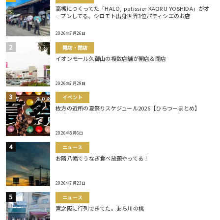
高槻につくってた「HALO, patissier KAORU YOSHIDA」がオ
ープンしてる。シロモト出身世界3位パティシエのお店
2026年7月26日
開店・閉店
イオンモール久御山の複数店舗が開店＆閉店
2026年7月29日
イベント
枚方の近所の夏祭りスケジュール2026【ひらつーまとめ】
2026年8月6日
ニュース
お隣八幡でうなぎ食べ放題やってる！
2026年7月23日
ニュース
宮之阪に行列できてた。あら川の桃