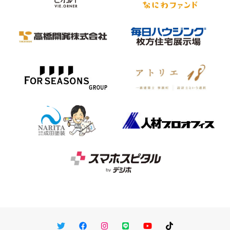
Twitter
Facebook
Instagram
LINE
You Tube
TikTok