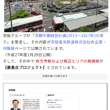
京阪グループが「
次期中期経営計画(2015〜2017年)の骨
子
」を策定し、その内容が
京阪電気鉄道株式会社
の
企業・
IR情報
ページで公開されています。
（平成27年度1月29日公開）
そして、その中で
枚方市駅および周辺エリアの再開発
が
【最重点プロジェクト】
とされています。
広告の後にも続きます