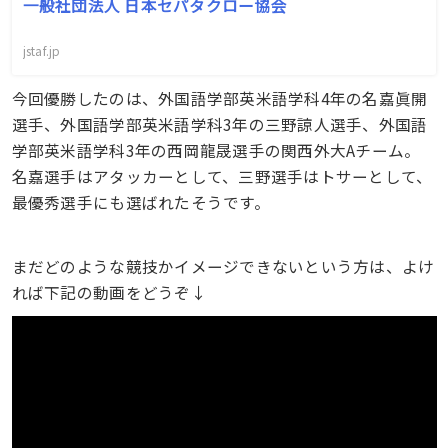
一般社団法人 日本セパタクロー協会
jstaf.jp
今回優勝したのは、外国語学部英米語学科4年の名嘉眞開
選手、外国語学部英米語学科3年の三野諒人選手、外国語
学部英米語学科3年の西岡龍晟選手の関西外大Aチーム。
名嘉選手はアタッカーとして、三野選手はトサーとして、
最優秀選手にも選ばれたそうです。
まだどのような競技かイメージできないという方は、よけ
れば下記の動画をどうぞ↓