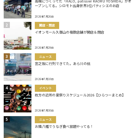
高槻につくってた「HALO, patissier KAORU YOSHIDA」がオ
ープンしてる。シロモト出身世界3位パティシエのお店
2026年7月26日
開店・閉店
イオンモール久御山の複数店舗が開店＆閉店
2026年7月29日
ニュース
宮之阪に行列できてた。あら川の桃
2026年7月10日
イベント
枚方の近所の夏祭りスケジュール2026【ひらつーまとめ】
2026年7月30日
ニュース
お隣八幡でうなぎ食べ放題やってる！