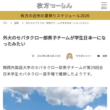
MENU
枚方の近所の夏祭りスケジュール2026
TOP
話題
外大のセパタクロー部男子チームが学生日本一になったみたい
外大のセパタクロー部男子チームが学生日本一にな
ったみたい
著者
投稿日
カテゴリー
2021年12月21日 21:00
モモ＠ひらつー
話題
関西外国語大学のセパタクロー部男子チームが第29回全
日本学生セパタクロー選手権で優勝したようです。