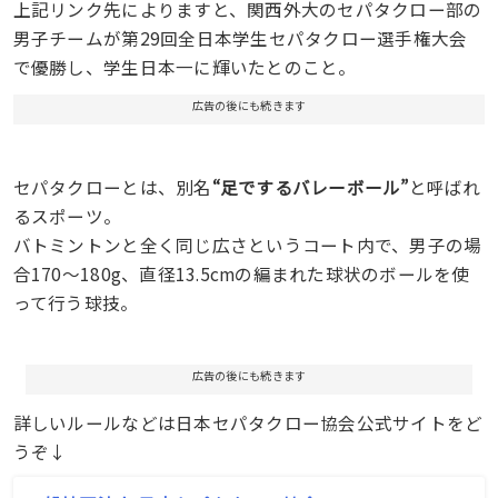
上記リンク先によりますと、関西外大のセパタクロー部の
男子チームが第29回全日本学生セパタクロー選手権大会
で優勝し、学生日本一に輝いたとのこと。
広告の後にも続きます
セパタクローとは、別名
“足でするバレーボール”
と呼ばれ
るスポーツ。
バトミントンと全く同じ広さというコート内で、男子の場
合170～180g、直径13.5cmの編まれた球状のボールを使
って行う球技。
広告の後にも続きます
詳しいルールなどは日本セパタクロー協会公式サイトをど
うぞ↓