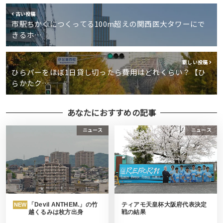
古い投稿
市駅ちかくにつくってる100m超えの関西医大タワーにで
きるホ…
新しい投稿
ひらパーをほぼ1日貸し切ったら費用はどれくらい？【ひ
らかたク…
あなたにおすすめの記事
ニュース
ニュース
「Devil ANTHEM.」の竹
ティアモ天皇杯大阪府代表決定
NEW
越くるみは枚方出身
戦の結果