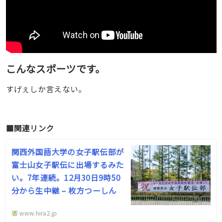
こんなスポーツです。
すげぇしか言えない。
■関連リンク
関西外国語大学の女子駅伝部が
富士山女子駅伝に出場するみた
い。7年連続。12月30日9時50
分から生中継 – 枚方つーしん
www.hira2.jp