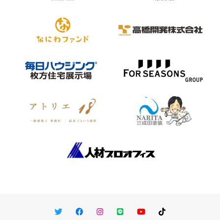
Twitter
Facebook
Instagram
LINE
You Tube
TikTok