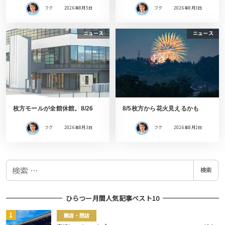
フク
2026年8月5日
フク
2026年8月3日
ニュース
ニュース
枚方モールが全館休館。8/26
8/5枚方から花火見えるかも
フク
2026年8月3日
フク
2026年8月2日
検
検索
索
ひらつー月間人気記事ベスト10
開店・閉店