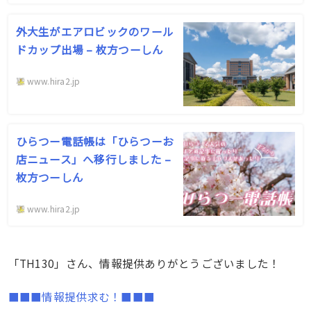
外大生がエアロビックのワール
ドカップ出場 – 枚方つーしん
www.hira2.jp
ひらつー電話帳は「ひらつーお
店ニュース」へ移行しました –
枚方つーしん
www.hira2.jp
「TH130」さん、情報提供ありがとうございました！
■■■情報提供求む！■■■